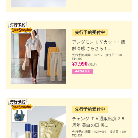
SSV先行
先行予約受付中
アンダモン ＵＶカット・接
触冷感 さらさら！...
先行予約期間：8/2〜7 放送日：8/8
¥14,300
¥7,990
(税込)
44%OFF
SSV先行
先行予約受付中
チェンジ ＴＶ通販出演２８
周年 美白の日 美...
先行予約期間：7/27〜8/8 放送日：8/9
¥32,835