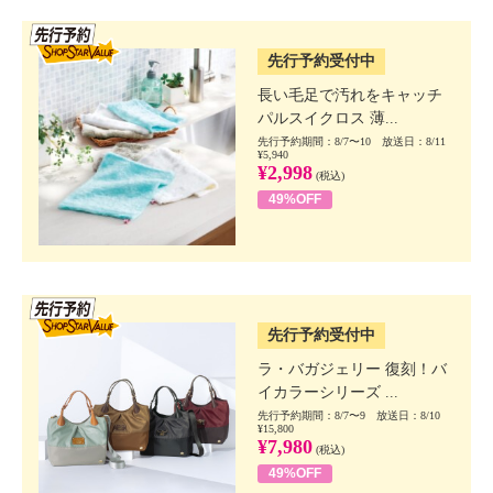
SSV先行
先行予約受付中
長い毛足で汚れをキャッチ
パルスイクロス 薄...
先行予約期間：8/7〜10 放送日：8/11
¥5,940
¥2,998
(税込)
49%OFF
SSV先行
先行予約受付中
ラ・バガジェリー 復刻！バ
イカラーシリーズ ...
先行予約期間：8/7〜9 放送日：8/10
¥15,800
¥7,980
(税込)
49%OFF