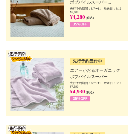
ボブパイルスーパー...
先行予約期間：8/7〜11 放送日：8/12
¥6,600
¥4,280
(税込)
35%OFF
SSV先行
先行予約受付中
エアーかおるオーガニック
ボブパイルスーパー...
先行予約期間：8/7〜11 放送日：8/12
¥7,590
¥4,930
(税込)
35%OFF
SSV先行