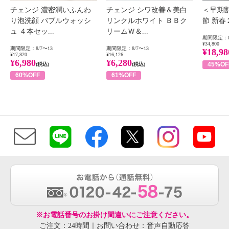
チェンジ 濃密潤いふんわ
チェンジ シワ改善＆美白
＜早期
り泡洗顔 バブルウォッシ
リンクルホワイト ＢＢク
節 新
ュ ４本セッ...
リームＷ＆...
期間限定：8
¥34,800
期間限定：8/7〜13
期間限定：8/7〜13
¥18,98
¥17,820
¥16,126
¥6,980
¥6,280
45%OF
(税込)
(税込)
60%OFF
61%OFF
※お電話番号のお掛け間違いにご注意ください。
ご注文：24時間｜お問い合わせ：音声自動応答