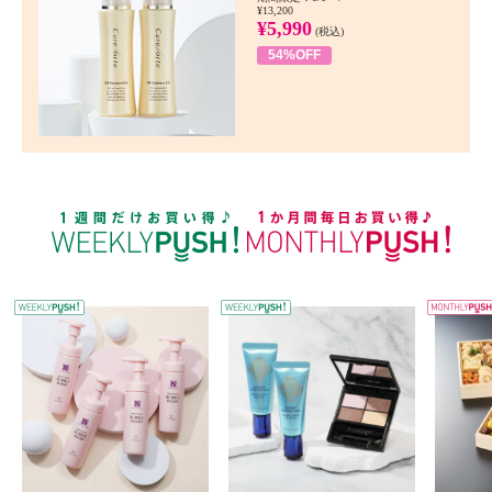
¥13,200
¥5,990
(税込)
54%OFF
WEEKLY PUSH
W