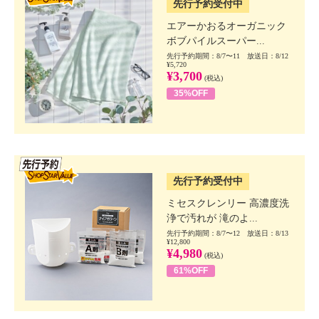
先行予約受付中
エアーかおるオーガニック
ボブパイルスーパー...
先行予約期間：8/7〜11 放送日：8/12
¥5,720
¥3,700
(税込)
35%OFF
SSV先行
先行予約受付中
ミセスクレンリー 高濃度洗
浄で汚れが 滝のよ...
先行予約期間：8/7〜12 放送日：8/13
¥12,800
¥4,980
(税込)
61%OFF