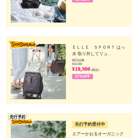
SHOP STAR VALUE
ＥＬＬＥ ＳＰＯＲＴ はっ
水 取り外してリュ...
明日以降
¥44,000
¥18,900
(税込)
57%OFF
SSV先行
先行予約受付中
エアーかおるオーガニック