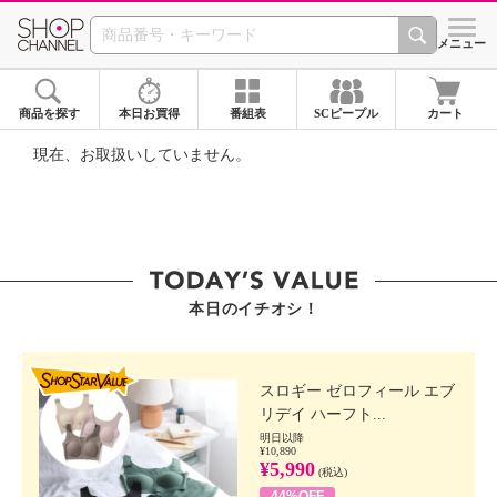
SHOP CHANNEL ショ
メニュー
商品を探す
本日お買得
番組表
SCピープル
カート
現在、お取扱いしていません。
本日のイチオシ！
SHOP STAR VALUE
スロギー ゼロフィール エブ
リデイ ハーフト...
明日以降
¥10,890
¥5,990
(税込)
44%OFF