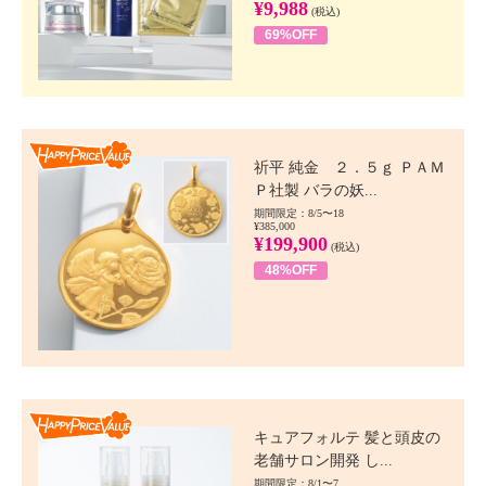
¥9,988
(税込)
69%OFF
Happy Price value
祈平 純金 ２．５ｇ ＰＡＭ
Ｐ社製 バラの妖...
期間限定：8/5〜18
¥385,000
¥199,900
(税込)
48%OFF
Happy Price value
キュアフォルテ 髪と頭皮の
老舗サロン開発 し...
期間限定：8/1〜7