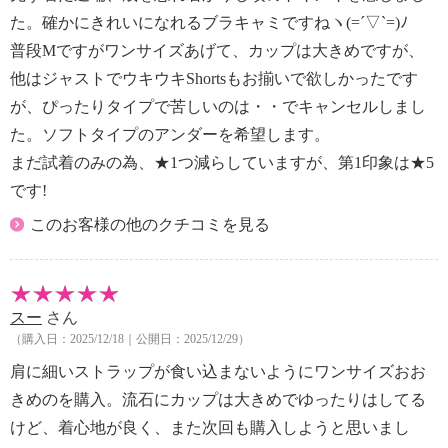
【その他】
た。確かにきれいになれるブラキャミですねヽ(=´▽`=)ﾉ
【ブラジャー相当サイズ】
普段Mですがワンサイズあげて、カップは大きめですが、
・Ｓ：Ａ６５ Ｂ６５ Ｃ６５ Ａ７０
他はジャストでウキウキShortsもお揃いで欲しかったです
・Ｍ：Ａ７０ Ｂ７０ Ｃ７０ Ｄ７０ Ａ７５ Ｂ
７５
が、ぴったりタイプで苦しいのは・・でキャンセルしまし
・Ｌ：Ａ７５ Ｂ７５ Ｃ７５ Ｄ７５ Ａ８０ Ｂ
た。ソフトタイプのアンダーを希望します。
８０ Ｃ８０
まだ試着のみの為、★1つ減らしていますが、第1印象は★5
・ＬＬ：Ｂ８０ Ｃ８０ Ｄ８０ Ａ８５ Ｂ８５
です!
Ｃ８５
・３Ｌ：Ｃ８５ Ｄ８５ Ａ９０ Ｂ９０ Ｃ９０
このお客様の他のクチコミを見る
Ｄ９０
【原産国（地）】
・中国製
スー
さん
（購入日：2025/12/18｜公開日：2025/12/29）
※販売色 ：セット内容（各１、計２枚）
・ネイビーセット：ネイビー、プラチナグレー
肩に細いストラップが食い込まないようにワンサイズおお
・ココアセット ：ココア、モーブピンク
きめのを購入。流石にカップは大きめでゆったりはしてる
けど、着心地が良く、また次回も購入しようと思いまし