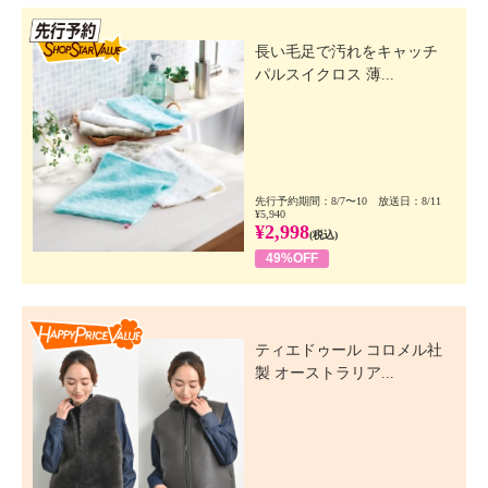
先行SSV
長い毛足で汚れをキャッチ
パルスイクロス 薄...
先行予約期間：8/7〜10 放送日：8/11
¥5,940
¥2,998
(税込)
49%OFF
Happy Price Value
ティエドゥール コロメル社
製 オーストラリア...