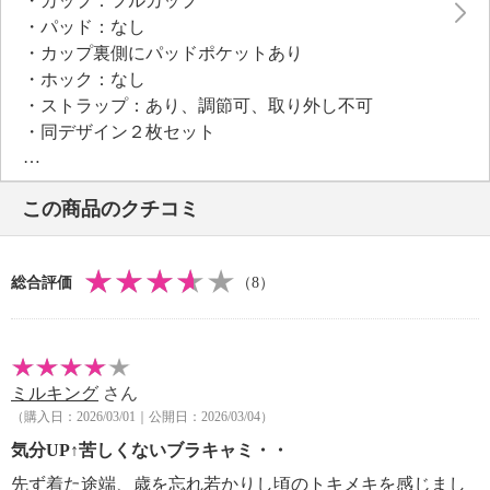
・カップ：フルカップ
洗濯絵表示はプリントネームで、チクチクしにくい肌
・パッド：なし
当たりもポイント。
・カップ裏側にパッドポケットあり
・ホック：なし
●普段と同じサイズをおすすめ。
・ストラップ：あり、調節可、取り外し不可
迷われた場合は、ゆったりかまたはぴったりか、お好
・同デザイン２枚セット
みのはき心地でセレクトしてください。
【素材】
・表地：身生地：綿９５％、ポリウレタン５％
この商品のクチコミ
・レース部：ナイロン、ポリウレタン
・カップ内側：綿１００％
【メンテナンス（絵表示ラベル）】
総合評価
（8）
・洗濯機：可
・漂白処理：塩素系・酸素系漂白不可
・タンブル乾燥：不可
・自然乾燥：日陰の吊り干し
ミルキング
さん
・アイロン仕上げ：不可
（購入日：2026/03/01｜公開日：2026/03/04）
・ドライクリーニング：不可
【メンテナンス（ケアラベル）】
気分UP↑苦しくないブラキャミ・・
・ネット使用
先ず着た途端、歳を忘れ若かりし頃のトキメキを感じまし