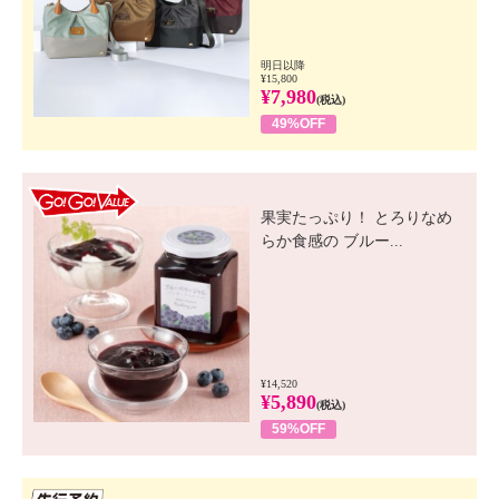
明日以降
¥15,800
¥7,980
(税込)
49%OFF
GO! GO! VALUE
果実たっぷり！ とろりなめ
らか食感の ブルー...
¥14,520
¥5,890
(税込)
59%OFF
先行SSV