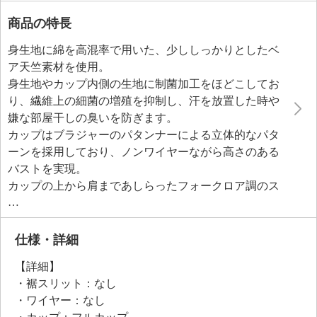
商品の特長
身生地に綿を高混率で用いた、少ししっかりとしたベ
ア天竺素材を使用。
身生地やカップ内側の生地に制菌加工をほどこしてお
り、繊維上の細菌の増殖を抑制し、汗を放置した時や
嫌な部屋干しの臭いを防ぎます。
カップはブラジャーのパタンナーによる立体的なパタ
ーンを採用しており、ノンワイヤーながら高さのある
バストを実現。
カップの上から肩まであしらったフォークロア調のス
トレッチレースが、バストを吊り上げながら包み込み
込みます。
カップには保形性のあるウレタンシートを内蔵してい
仕様・詳細
るため、クッション性があり身体なじみの良い着け心
【詳細】
地。
・裾スリット：なし
アンダーのゴムは前身頃の下のみに配し、食い込みに
・ワイヤー：なし
くいよう配慮しました。