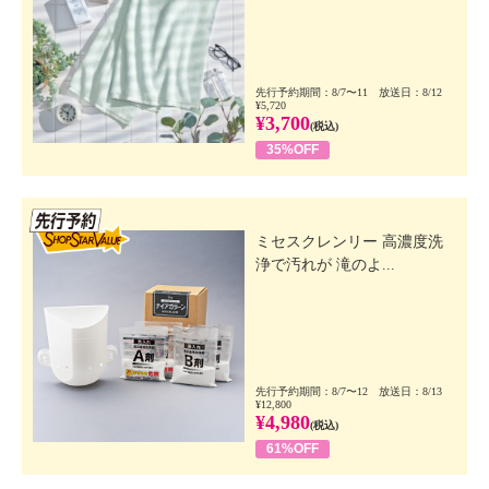
先行予約期間：8/7〜11 放送日：8/12
¥5,720
¥3,700
(税込)
35%OFF
先行SSV
ミセスクレンリー 高濃度洗
浄で汚れが 滝のよ...
先行予約期間：8/7〜12 放送日：8/13
¥12,800
¥4,980
(税込)
61%OFF