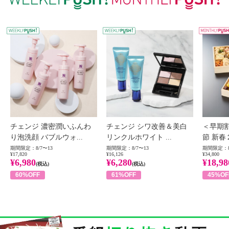
WEEKLY PUSH
W
チェンジ 濃密潤いふんわ
チェンジ シワ改善＆美白
＜早期
り泡洗顔 バブルウォ...
リンクルホワイト ...
節 新春
期間限定：8/7〜13
期間限定：8/7〜13
期間限定：8
¥17,820
¥16,126
¥34,800
¥6,980
¥6,280
¥18,98
(税込)
(税込)
60%OFF
61%OFF
45%OF