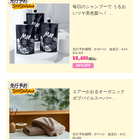
毎日のシャンプーで うるお
いツヤ美色髪へ！ ...
先行予約期間：8/10〜13 放送日：8/14
¥16,434
¥8,480
(税込)
48%OFF
先行SSV
エアーかおるオーガニック
ボブパイルスーパー...
先行予約期間：8/7〜11 放送日：8/12
¥6,600