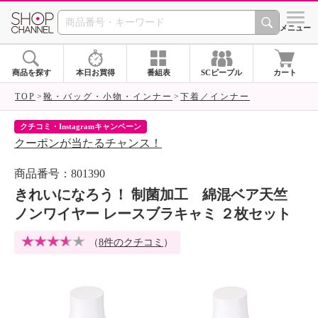
SHOP CHANNEL 
メニュー
商品を探す
本日お買得
番組表
SCピープル
カート
TOP
靴・バッグ・小物・インナー
下着／インナー
クチコミ・Instagramキャンペーン
ネ
クーポンが当たるチャンス！
ネ
商品番号：801390
きれいになろう！ 制菌加工 綿混ベア天竺
ノンワイヤー レースブラキャミ ２枚セット
（
8件のクチコミ
）