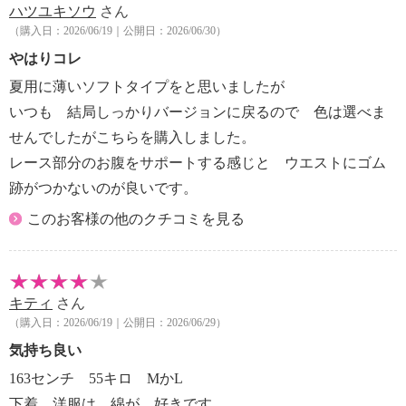
ハツユキソウ
さん
（購入日：2026/06/19｜公開日：2026/06/30）
※販売色 ：セット内容
・ネイビーセット：ネイビー×２、モカブラウン×２、
やはりコレ
プラチナグレー×１
夏用に薄いソフトタイプをと思いましたが
・ベージュセット：ココア×２、ベージュ×２、モーブ
いつも 結局しっかりバージョンに戻るので 色は選べま
ピンク×１
せんでしたがこちらを購入しました。
レース部分のお腹をサポートする感じと ウエストにゴム
跡がつかないのが良いです。
このお客様の他のクチコミを見る
キティ
さん
（購入日：2026/06/19｜公開日：2026/06/29）
気持ち良い
163センチ 55キロ MかL
下着、洋服は、綿が、好きです。