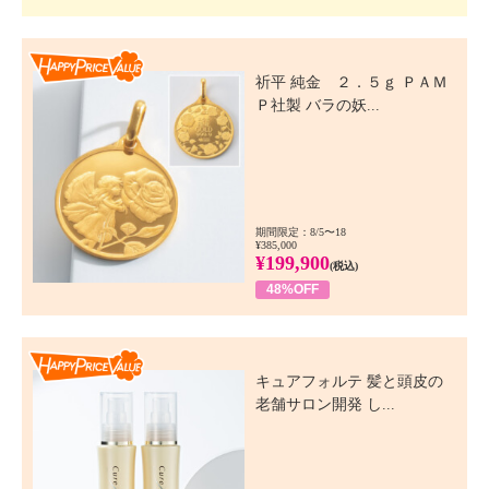
Happy Price Value
祈平 純金 ２．５ｇ ＰＡＭ
Ｐ社製 バラの妖...
期間限定：8/5〜18
¥385,000
¥199,900
(税込)
48%OFF
Happy Price Value
キュアフォルテ 髪と頭皮の
老舗サロン開発 し...