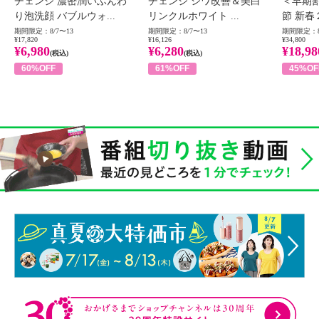
チェンジ 濃密潤いふんわ
チェンジ シワ改善＆美白
＜早期
り泡洗顔 バブルウォ...
リンクルホワイト ...
節 新春
期間限定：8/7〜13
期間限定：8/7〜13
期間限定：8
¥17,820
¥16,126
¥34,800
¥6,980
¥6,280
¥18,98
(税込)
(税込)
60%OFF
61%OFF
45%OF