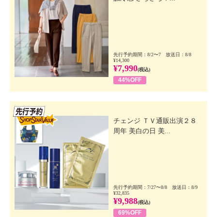
先行予約期間：8/2〜7 放送日：8/8
¥14,300
¥7,990
(税込)
44%OFF
先行SSV
チェンジ ＴＶ通販出演２８
周年 美白の日 美...
先行予約期間：7/27〜8/8 放送日：8/9
¥32,835
¥9,988
(税込)
69%OFF