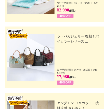
先行予約期間：8/7〜10 放送日：8/11
¥5,940
¥2,998
(税込)
49%OFF
先行SSV
ラ・バガジェリー 復刻！バ
イカラーシリーズ ...
先行予約期間：8/7〜9 放送日：8/10
¥15,800
¥7,980
(税込)
49%OFF
先行SSV
アンダモン ＵＶカット・接
触冷感 さらさら！...