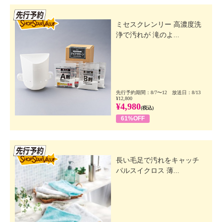
先行SSV
ミセスクレンリー 高濃度洗
浄で汚れが 滝のよ...
先行予約期間：8/7〜12 放送日：8/13
¥12,800
¥4,980
(税込)
61%OFF
先行SSV
長い毛足で汚れをキャッチ
パルスイクロス 薄...