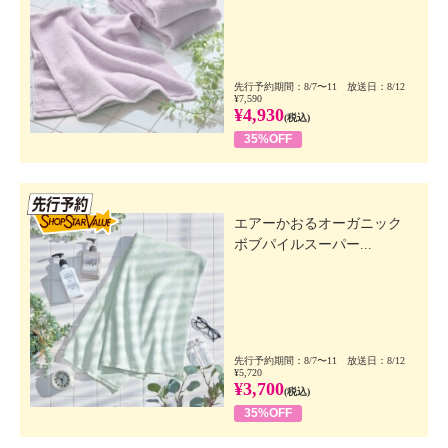
先行予約期間：8/7〜11 放送日：8/12
¥7,590
¥4,930
(税込)
35%OFF
先行SSV
エアーかおるオーガニック
ボブパイルスーパー...
先行予約期間：8/7〜11 放送日：8/12
¥5,720
¥3,700
(税込)
35%OFF