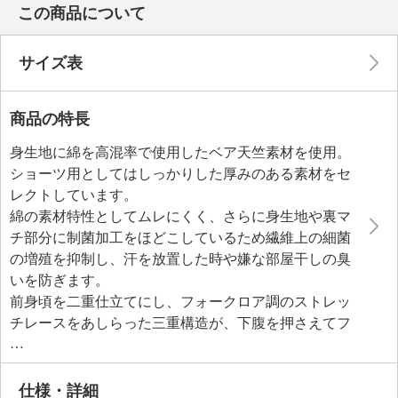
この商品について
サイズ表
商品の特長
身生地に綿を高混率で使用したベア天竺素材を使用。
ショーツ用としてはしっかりした厚みのある素材をセ
レクトしています。
綿の素材特性としてムレにくく、さらに身生地や裏マ
チ部分に制菌加工をほどこしているため繊維上の細菌
の増殖を抑制し、汗を放置した時や嫌な部屋干しの臭
いを防ぎます。
前身頃を二重仕立てにし、フォークロア調のストレッ
チレースをあしらった三重構造が、下腹を押さえてフ
ラットに見せてくれます。
後ろヒップ下には共布の裏打ちとゴムを配し、ズレ上
がりや食い込みを抑えてお尻の位置をしっかりキー
仕様・詳細