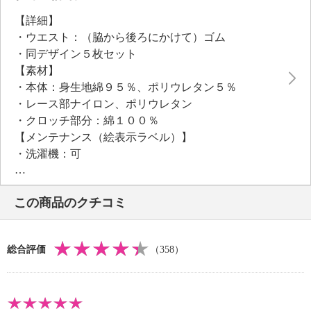
プ。
【詳細】
マチはふらし仕様のため、ナプキンなどシートの羽根
・ウエスト：（脇から後ろにかけて）ゴム
を収めて使用したり、つまみ洗いも簡単です。
・同デザイン５枚セット
洗濯絵表示はプリントネームで、チクチクしにくい肌
【素材】
当たりもポイント。
・本体：身生地綿９５％、ポリウレタン５％
・レース部ナイロン、ポリウレタン
●普段と同じサイズをおすすめ。
・クロッチ部分：綿１００％
迷われた場合は、ゆったりかまたはぴったりか、お好
【メンテナンス（絵表示ラベル）】
みのはき心地でセレクトしてください。
・洗濯機：可
・漂白処理：塩素系・酸素系漂白不可
・タンブル乾燥：不可
この商品のクチコミ
・自然乾燥：日陰の吊り干し
・アイロン仕上げ：不可
・ドライクリーニング：不可
総合評価
（358）
【メンテナンス（ケアラベル）】
・ネット使用
【原産国（地）】
・中国製