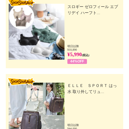
スロギー ゼロフィール エブ
リデイ ハーフト...
明日以降
¥10,890
¥5,990
(税込)
44%OFF
SHOP STAR VALUE
ＥＬＬＥ ＳＰＯＲＴ はっ
水 取り外してリュ...
明日以降
¥44,000