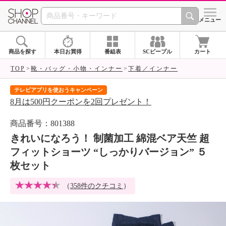
SHOP CHANNEL 
メニュー
商品を探す
本日お買得
番組表
SCピープル
カート
TOP
靴・バッグ・小物・インナー
下着／インナー
テレビアプリを使おうキャンペーン
届
8月は500円クーポンを2回プレゼント！
ご
商品番号：801388
きれいになろう！ 制菌加工 綿混ベア天竺 超
フィットショーツ “しっかりバージョン” ５
枚セット
（
358件のクチコミ
）