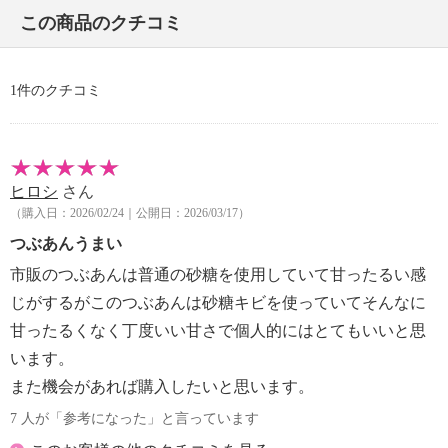
■コンタミネーション注意喚起表示：なし
この商品のクチコミ
【期限表示】
1件のクチコミ
・商品発送日より 賞味期限 常温９ヶ月
【同梱書類】
・なし
ヒロシ
さん
（購入日：2026/02/24｜公開日：2026/03/17）
つぶあんうまい
市販のつぶあんは普通の砂糖を使用していて甘ったるい感
じがするがこのつぶあんは砂糖キビを使っていてそんなに
甘ったるくなく丁度いい甘さで個人的にはとてもいいと思
います。
また機会があれば購入したいと思います。
7 人が「参考になった」と言っています