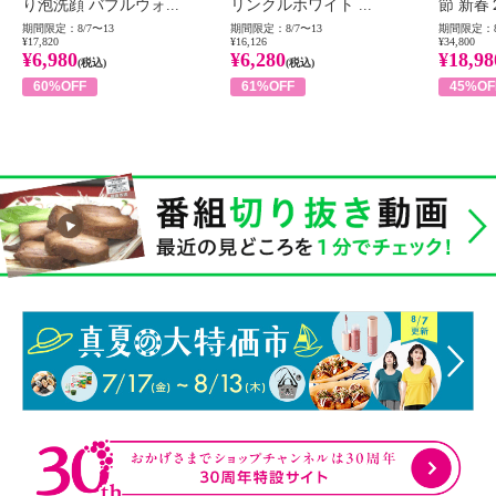
り泡洗顔 バブルウォ...
リンクルホワイト ...
節 新春
期間限定：8/7〜13
期間限定：8/7〜13
期間限定：8
¥17,820
¥16,126
¥34,800
¥6,980
¥6,280
¥18,98
(税込)
(税込)
60%OFF
61%OFF
45%OF