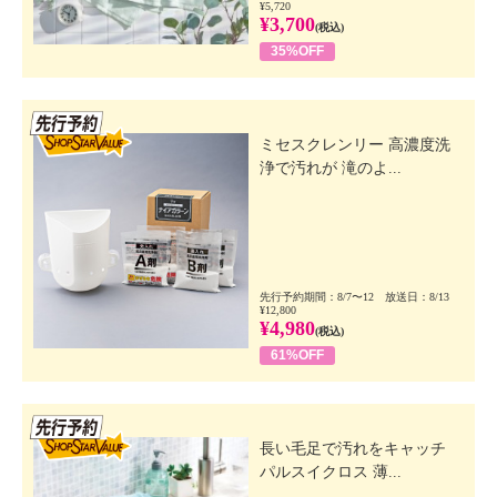
¥5,720
¥3,700
(税込)
35%OFF
先行SSV
ミセスクレンリー 高濃度洗
浄で汚れが 滝のよ...
先行予約期間：8/7〜12 放送日：8/13
¥12,800
¥4,980
(税込)
61%OFF
先行SSV
長い毛足で汚れをキャッチ
パルスイクロス 薄...