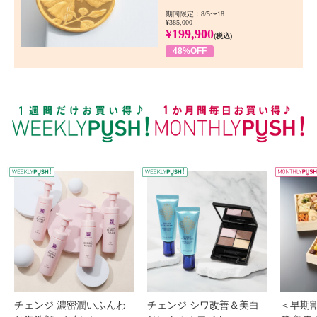
期間限定：8/5〜18
¥385,000
¥199,900
(税込)
48%OFF
WEEKLY PUSH
W
チェンジ 濃密潤いふんわ
チェンジ シワ改善＆美白
＜早期