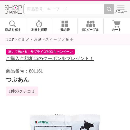
SHOP CHANNEL 
メニュー
商品を探す
本日お買得
番組表
SCピープル
カート
TOP
グルメ・お酒
スイーツ／菓子
届いて当たる！サプライズBOXキャンペーン
ク
ご購入金額相当のクーポンをプレゼント！
ク
商品番号：801161
つぶあん
1件のクチコミ