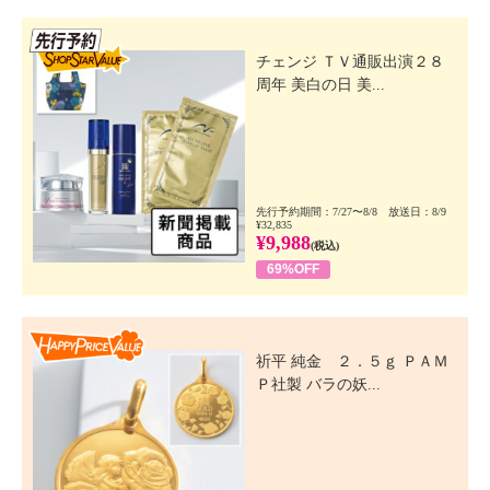
先行SSV
チェンジ ＴＶ通販出演２８
周年 美白の日 美...
先行予約期間：7/27〜8/8 放送日：8/9
¥32,835
¥9,988
(税込)
69%OFF
Happy Price Value
祈平 純金 ２．５ｇ ＰＡＭ
Ｐ社製 バラの妖...