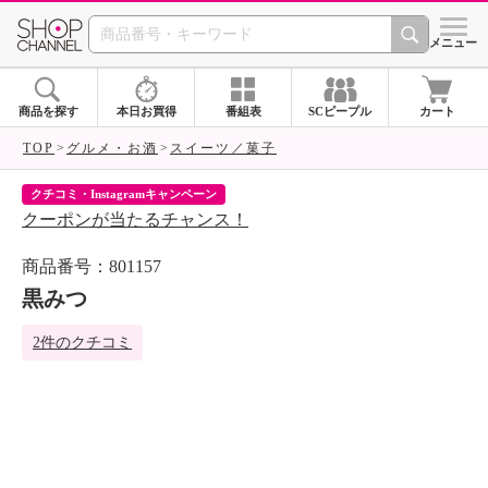
SHOP CHANNEL 
メニュー
商品を探す
本日お買得
番組表
SCピープル
カート
TOP
グルメ・お酒
スイーツ／菓子
クチコミ・Instagramキャンペーン
ネ
クーポンが当たるチャンス！
ネ
商品番号：801157
黒みつ
2件のクチコミ