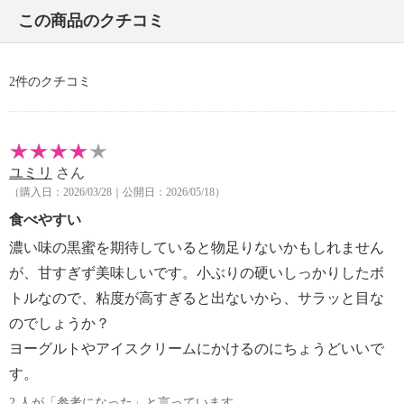
■コンタミネーション注意喚起表示：なし
この商品のクチコミ
【期限表示】
2件のクチコミ
・商品発送日より 賞味期限 常温９ヶ月
【同梱書類】
・なし
ユミリ
さん
（購入日：2026/03/28｜公開日：2026/05/18）
食べやすい
濃い味の黒蜜を期待していると物足りないかもしれません
が、甘すぎず美味しいです。小ぶりの硬いしっかりしたボ
トルなので、粘度が高すぎると出ないから、サラッと目な
のでしょうか？
ヨーグルトやアイスクリームにかけるのにちょうどいいで
す。
2 人が「参考になった」と言っています