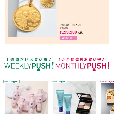
期間限定：8/5〜18
¥385,000
¥199,900
(税込)
48%OFF
WEEKLY PUSH
W