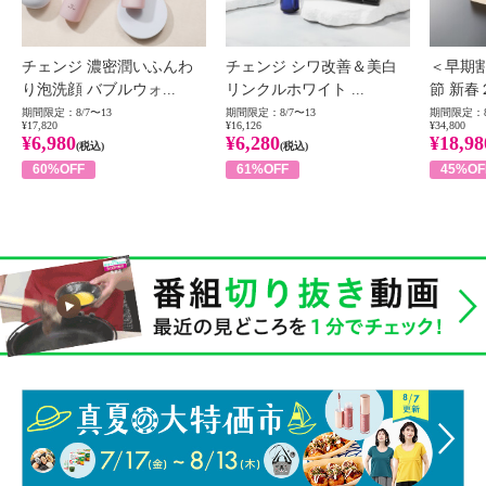
チェンジ 濃密潤いふんわ
チェンジ シワ改善＆美白
＜早期
り泡洗顔 バブルウォ...
リンクルホワイト ...
節 新春
期間限定：8/7〜13
期間限定：8/7〜13
期間限定：8
¥17,820
¥16,126
¥34,800
¥6,980
¥6,280
¥18,98
(税込)
(税込)
60%OFF
61%OFF
45%OF