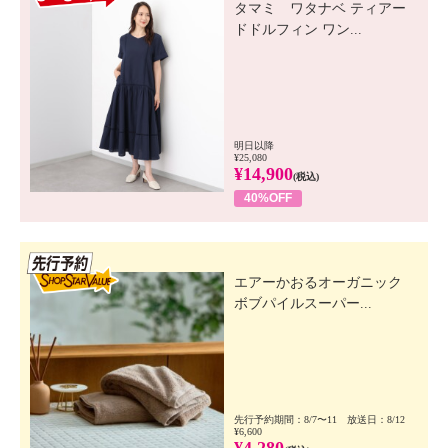
タマミ ワタナベ ティアー
ドドルフィン ワン...
明日以降
¥25,080
¥14,900
(税込)
40%OFF
先行SSV
エアーかおるオーガニック
ボブパイルスーパー...
先行予約期間：8/7〜11 放送日：8/12
¥6,600