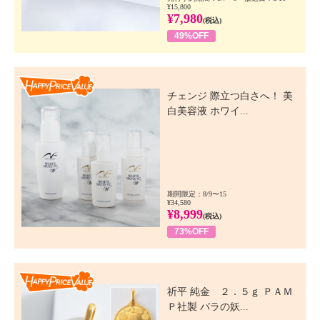
¥15,800
¥7,980
(税込)
49%OFF
Happy Price Value
チェンジ 際立つ白さへ！ 美
白美容液 ホワイ...
期間限定：8/9〜15
¥34,580
¥8,999
(税込)
73%OFF
Happy Price Value
祈平 純金 ２．５ｇ ＰＡＭ
Ｐ社製 バラの妖...