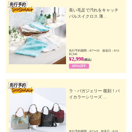
先行SSV
長い毛足で汚れをキャッチ
パルスイクロス 薄...
先行予約期間：8/7〜10 放送日：8/11
¥5,940
¥2,998
(税込)
49%OFF
先行SSV
ラ・バガジェリー 復刻！バ
イカラーシリーズ ...
先行予約期間：8/7〜9 放送日：8/10