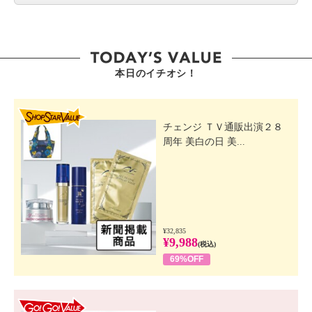
本日のイチオシ！
SHOP STAR VALUE
チェンジ ＴＶ通販出演２８
周年 美白の日 美...
¥32,835
¥9,988
(税込)
69%OFF
GO! GO! VALUE