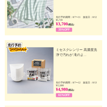
先行予約期間：8/7〜11 放送日：8/12
¥5,720
¥3,700
(税込)
35%OFF
先行SSV
ミセスクレンリー 高濃度洗
浄で汚れが 滝のよ...
先行予約期間：8/7〜12 放送日：8/13
¥12,800
¥4,980
(税込)
61%OFF