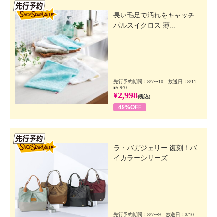
先行SSV
長い毛足で汚れをキャッチ
パルスイクロス 薄...
先行予約期間：8/7〜10 放送日：8/11
¥5,940
¥2,998
(税込)
49%OFF
先行SSV
ラ・バガジェリー 復刻！バ
イカラーシリーズ ...
先行予約期間：8/7〜9 放送日：8/10