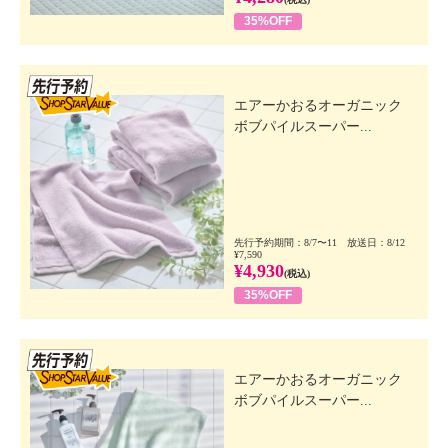
35%OFF
先行SSV
エアーかおるオーガニック
ボブパイルスーパー...
先行予約期間：8/7〜11 放送日：8/12
¥7,590
¥4,930
(税込)
35%OFF
先行SSV
エアーかおるオーガニック
ボブパイルスーパー...