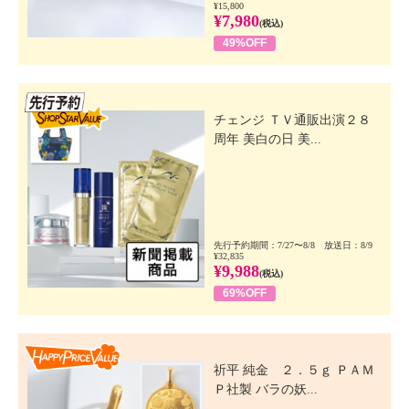
¥15,800
¥7,980
(税込)
49%OFF
先行SSV
チェンジ ＴＶ通販出演２８
周年 美白の日 美...
先行予約期間：7/27〜8/8 放送日：8/9
¥32,835
¥9,988
(税込)
69%OFF
Happy Price Value
祈平 純金 ２．５ｇ ＰＡＭ
Ｐ社製 バラの妖...