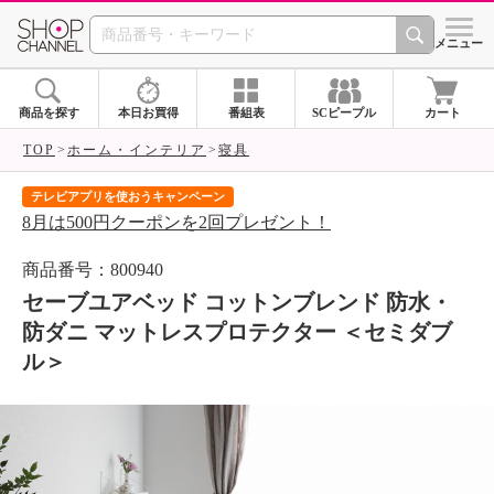
SHOP CHANNEL 
メニュー
商品を探す
本日お買得
番組表
SCピープル
カート
TOP
ホーム・インテリア
寝具
届いて当たる！サプライズBOXキャンペーン
ご購入金額相当のクーポンをプレゼント！
商品番号：800940
セーブユアベッド コットンブレンド 防水・
防ダニ マットレスプロテクター ＜セミダブ
ル＞