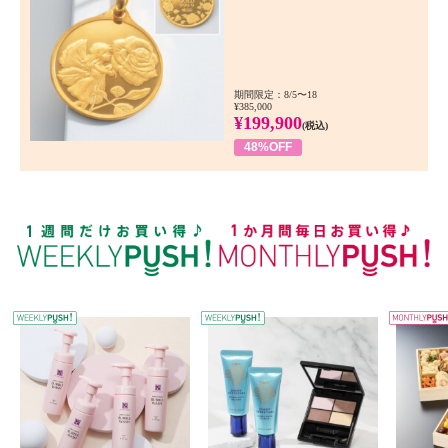
期間限定：8/5〜18
¥385,000
¥199,900
(税込)
48%OFF
WEEKLY PUSH
W