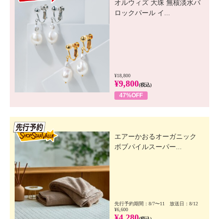
オルウィズ 大珠 無核淡水バ
ロックパール イ...
¥18,800
¥9,800
(税込)
47%OFF
先行SSV
エアーかおるオーガニック
ボブパイルスーパー...
先行予約期間：8/7〜11 放送日：8/12
¥6,600
¥4,280
(税込)