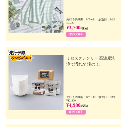
先行予約期間：8/7〜11 放送日：8/12
¥5,720
¥3,700
(税込)
35%OFF
先行SSV
ミセスクレンリー 高濃度洗
浄で汚れが 滝のよ...
先行予約期間：8/7〜12 放送日：8/13
¥12,800
¥4,980
(税込)
61%OFF