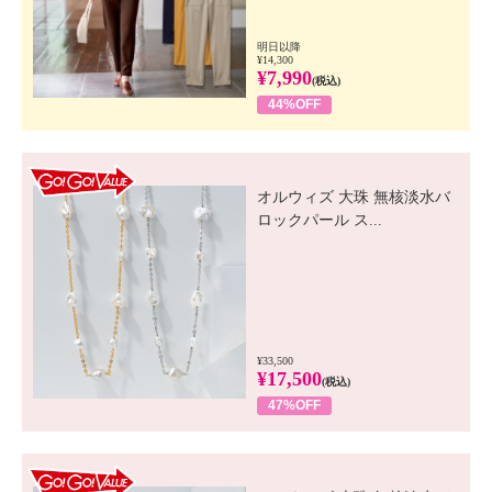
明日以降
¥14,300
¥7,990
(税込)
44%OFF
GO! GO! VALUE
オルウィズ 大珠 無核淡水バ
ロックパール ス...
¥33,500
¥17,500
(税込)
47%OFF
GO! GO! VALUE