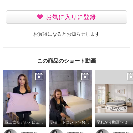
お気に入りに登録
お買得になるとお知らせします
この商品のショート動画
最上位モデルデビュー！防水防ダニシーツ
ショートコント〜お見事な防水性❣️の巻
早わかり動画〜