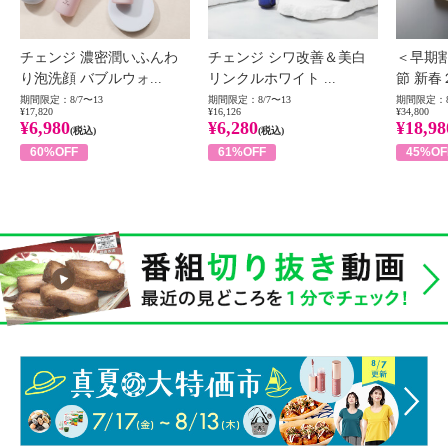
チェンジ 濃密潤いふんわ
チェンジ シワ改善＆美白
＜早期
り泡洗顔 バブルウォ...
リンクルホワイト ...
節 新春
期間限定：8/7〜13
期間限定：8/7〜13
期間限定：8
¥17,820
¥16,126
¥34,800
¥6,980
¥6,280
¥18,98
(税込)
(税込)
60%OFF
61%OFF
45%OF