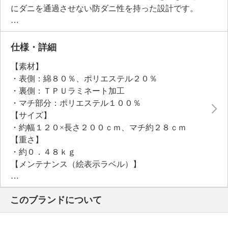
にダニを通過させない防ダニ性を持った設計です。
※表地裏側のＴＰＵラミネート部分のみの効果です。
マチ部分には通気性の良いメッシュ生地使用です。
篠原化学企画のプロテクトシリーズは有名ホテルや介
仕様・詳細
護施設など、プロの現場でも信頼されている商品で
【素材】
す。
・表側：綿８０％、ポリエステル２０％
清潔な寝具環境を維持しやすい寝具のマストアイテム
・裏側：ＴＰＵラミネート加工
です。
・マチ部分：ポリエステル１００％
【サイズ】
・約幅１２０×長さ２００ｃｍ、マチ約２８ｃｍ
【重さ】
・約０．４８ｋｇ
【メンテナンス（絵表示ラベル）】
・洗濯機：可
・漂白処理：塩素系・酸素系漂白不可
このブランドについて
・タンブル乾燥：可（低温）
・自然乾燥：日陰の吊り干し
・アイロン仕上げ：不可