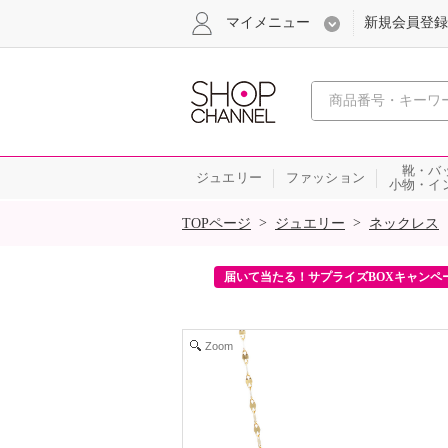
マイメニュー
新規会員登録
心おどる、瞬
靴・バ
ジュエリー
ファッション
小物・イ
SALE
>
>
TOPページ
ジュエリー
ネックレス
ンを2回プレゼント！
届いて当たる！サプライズBOXキャンペ
Zoom