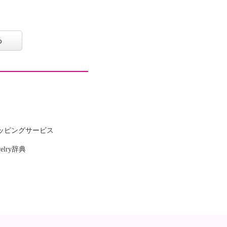
カーだからこそ実現した
る
ッピングサービス
welry辞典