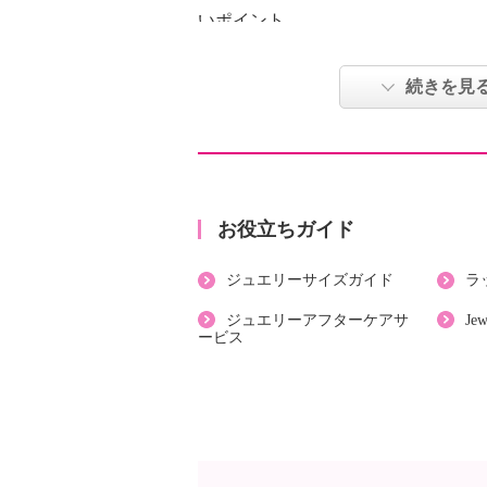
いポイント。
５０年以上続く大手ジュエリーメー
逸品をご堪能ください。
続きを見
【重量】
・約０．６ｇ
【刻印】
・あり：Ｋ１８
お役立ちガイド
【サイズ】
ジュエリーサイズガイド
ラ
・長さ：約６５ｃｍ
・最大幅：約１ｍｍ
ジュエリーアフターケアサ
Je
ービス
【使用素材】
・イエローゴールド（１８Ｋ）
【その他】
・個体差あり
【原産国（地）】