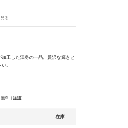
を見る
が加工した渾身の一品。贅沢な輝きと
さい。
料無料［
詳細
］
在庫