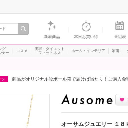
間を。通販・テレビショッピングのショップチャンネル
新着商品
本日お買い得
番組表
ッグ
美容・ダイエット
コスメ
ホーム・インテリア
家電
ンナー
フィットネス
商品がオリジナル段ボール箱で届けば当たり！ご購入金
ーン
オーサムジュエリー １８Ｋ