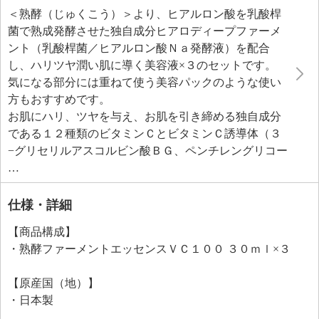
＜熟酵（じゅくこう）＞より、ヒアルロン酸を乳酸桿
菌で熟成発酵させた独自成分ヒアロディープファーメ
ント（乳酸桿菌／ヒアルロン酸Ｎａ発酵液）を配合
し、ハリツヤ潤い肌に導く美容液×３のセットです。
気になる部分には重ねて使う美容パックのような使い
方もおすすめです。
お肌にハリ、ツヤを与え、お肌を引き締める独自成分
である１２種類のビタミンＣとビタミンＣ誘導体（３
−グリセリルアスコルビン酸ＢＧ、ペンチレングリコー
ル、３−ラウリルグリセリルアスコルビン酸、アスコル
ビルリン酸Ｎａ、リン酸アスコルビルＭｇ、パルミチ
ン酸アスコルビルリン酸３Ｎａ、アスコルビルグルコ
仕様・詳細
シド、３−Ｏ−エチルアスコルビン酸、ヘキシル３−グリ
【商品構成】
セリルアスコルビン酸、アスコルビン酸Ｎａ、グリセ
・熟酵ファーメントエッセンスＶＣ１００ ３０ｍｌ×３
リルアスコルビン酸、パルミチン酸アスコルビル、ア
スコルビン酸）といった美容成分を１００種類（水を
【原産国（地）】
含む）配合しています。
・日本製
＜リニューアル情報（２０２５年６月〜）＞