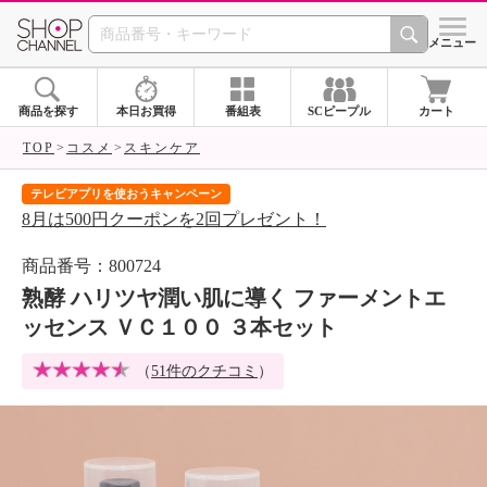
SHOP CHANNEL 
メニュー
商品を探す
本日お買得
番組表
SCピープル
カート
TOP
コスメ
スキンケア
テレビアプリを使おうキャンペーン
届
8月は500円クーポンを2回プレゼント！
ご
商品番号：800724
熟酵 ハリツヤ潤い肌に導く ファーメントエ
ッセンス ＶＣ１００ ３本セット
（
51件のクチコミ
）