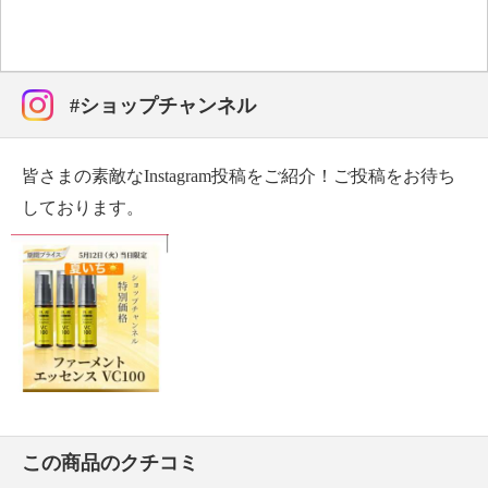
従来品（初代）「ファーメントエッセンス ＶＣ７」
から２代目「ファーメントエッセンス ＶＣ１００」
としてリニューアル。
従来品と比べて、ビタミンＣとビタミンＣ誘導体の種
#ショップチャンネル
類が７種類から１２種類※に、配合が７．０６％から
７．１１％に増えました。
※１２種類のビタミンＣとビタミンＣ誘導体（３−グリ
皆さまの素敵なInstagram投稿をご紹介！ご投稿をお待ち
セリルアスコルビン酸ＢＧ、ペンチレングリコール、
しております。
３−ラウリルグリセリルアスコルビン酸、アスコルビル
リン酸Ｎａ、リン酸アスコルビルＭｇ、パルミチン酸
アスコルビルリン酸３Ｎａ、アスコルビルグルコシ
ド、３−Ｏ−エチルアスコルビン酸、ヘキシル３−グリセ
リルアスコルビン酸、アスコルビン酸Ｎａ、グリセリ
ルアスコルビン酸、パルミチン酸アスコルビル、アス
コルビン酸）／ハリ、ツヤ、肌引き締め）。
下記成分を新たに配合しました。
ヘキシル３−グリセリルアスコルビン酸、アスコルビン
酸Ｎａ、グリセリルアスコルビン酸、パルミチン酸ア
この商品のクチコミ
スコルビル、アスコルビン酸／ハリ、ツヤ、肌引き締