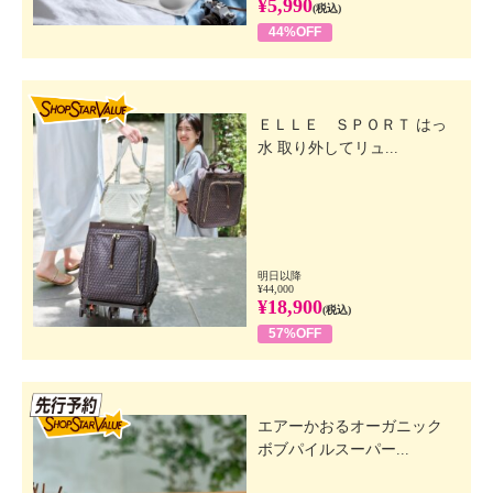
¥5,990
(税込)
44%OFF
SHOP STAR VALUE
ＥＬＬＥ ＳＰＯＲＴ はっ
水 取り外してリュ...
明日以降
¥44,000
¥18,900
(税込)
57%OFF
先行SSV
エアーかおるオーガニック
ボブパイルスーパー...