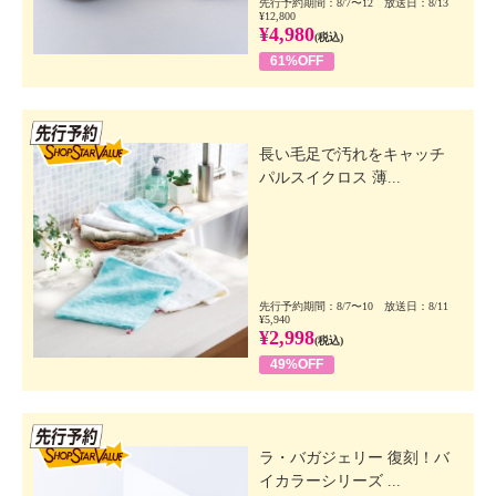
先行予約期間：8/7〜12 放送日：8/13
¥12,800
¥4,980
(税込)
61%OFF
先行SSV
長い毛足で汚れをキャッチ
パルスイクロス 薄...
先行予約期間：8/7〜10 放送日：8/11
¥5,940
¥2,998
(税込)
49%OFF
先行SSV
ラ・バガジェリー 復刻！バ
イカラーシリーズ ...