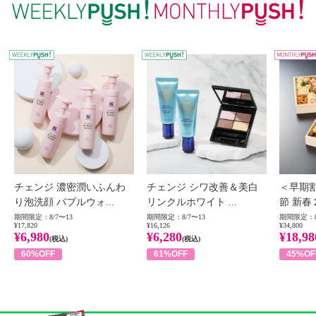
WEEKLY PUSH
W
チェンジ 濃密潤いふんわ
チェンジ シワ改善＆美白
＜早期
り泡洗顔 バブルウォ...
リンクルホワイト ...
節 新春
期間限定：8/7〜13
期間限定：8/7〜13
期間限定：8
¥17,820
¥16,126
¥34,800
¥6,980
¥6,280
¥18,98
(税込)
(税込)
60%OFF
61%OFF
45%OF