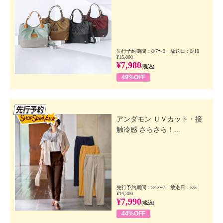
先行予約期間：8/7〜9 放送日：8/10
¥15,800
¥7,980
(税込)
49%OFF
先行SSV
アンダモン ＵＶカット・接
触冷感 さらさら！...
先行予約期間：8/2〜7 放送日：8/8
¥14,300
¥7,990
(税込)
44%OFF