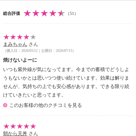
め。
＜配合／無配合表示＞
総合評価
（51）
合成香料不使用、ノンアルコール、タール系色素不使
用
まみちゃん
さん
（購入日：2026/05/12｜公開日：2026/07/13）
焼けないよーに
いつも紫外線が気になってます。今までの蓄積でどうしよ
うもないかとは思いつつ使い続けています。効果は解りま
せんが、気持ちの上でも安心感があります。できる限り続
けていきたいと思ってます。
このお客様の他のクチコミを見る
朝から天丼
さん