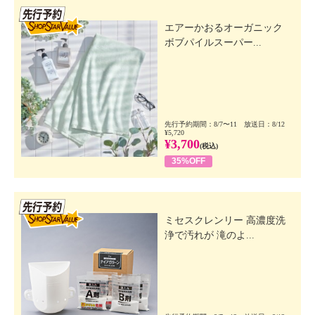
先行SSV
エアーかおるオーガニック
ボブパイルスーパー...
先行予約期間：8/7〜11 放送日：8/12
¥5,720
¥3,700
(税込)
35%OFF
先行SSV
ミセスクレンリー 高濃度洗
浄で汚れが 滝のよ...