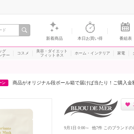
間を。通販・テレビショッピングのショップチャンネル
新着商品
本日お買い得
番組表
ッグ
美容・ダイエット
コスメ
ホーム・インテリア
家電
ンナー
フィットネス
商品がオリジナル段ボール箱で届けば当たり！ご購入金
ーン
9月1日 0:00～ 他7件 このブラン