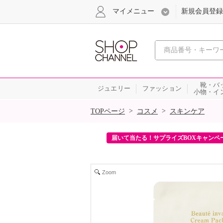
マイメニュー
新規会員登録
心おどる、瞬
靴・バ
ジュエリー
ファッション
小物・イ
SALE
>
>
TOPページ
コスメ
スキンケア
ンを2回プレゼント！
届いて当たる！サプライズBOXキャンペ
Zoom