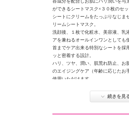
容成分を配合しお肌にハリ潤いを与
ができるシートマスク×３０枚のセ
シートにクリームをたっぷりなじま
リームシートマスク。
洗顔後、１枚で化粧水、美容液、乳
アを兼ねるオールインワンとしても
首までケア出来る特別なシートを採
ッと密着する設計。
ハリ、ツヤ、潤い、肌荒れ防止、お
のエイジングケア（年齢に応じたお
使用いただけます。
ハリ潤いを与える海洋性微生物原料
リエント成分のラウロイルグルタミ
続きを見
／オクチルドデシル）、潤い成分シ
成分カルノシン、ジャニアルベンス
成分を配合しています。