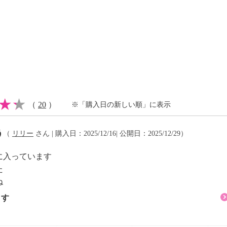
（
20
）
※「購入日の新しい順」に表示
う
（
リリー
さん | 購入日：2025/12/16| 公開日：2025/12/29）
に入っています
た
ね
ます