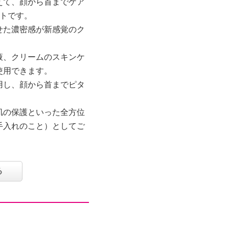
えて、顔から首までケア
ットです。
せた濃密感が新感覚のク
液、クリームのスキンケ
使用できます。
用し、顔から首までピタ
肌の保護といった全方位
手入れのこと）としてご
エクトイン、潤い・エモ
ン酸ジ（フィトステリル
る
ロキクラゲ多糖体、ハリ
エキスといった厳選美容