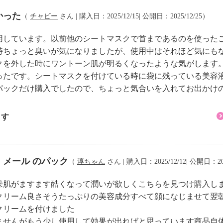
かった
（
チャビー
さん | 購入日：2025/12/15| 公開日：2025/12/25）
用しています。以前他のシートマスクで首まであるのを使った
時ちょっと臭いが気になりましたが、使用中はそれほど気にも
クを外した時にワントーン肌が明るくなったような気がします
ったです。シートマスクを付けている時に袋に残っている美容
パックだけ購入でしたので、ちょっと気合いを入れてお出かけ
ます
メール のパック
（
淳ちゃん
さん | 購入日：2025/12/12| 公開日：202
燥肌がますます酷くなって潤いが欲しくこちらを見つけ購入し
クリーム良さそうたっぷりの美容成分すべて顔になじませて翌
クリームを付けました
ませんがもう少し使用して効果が出ればと思っています商品自