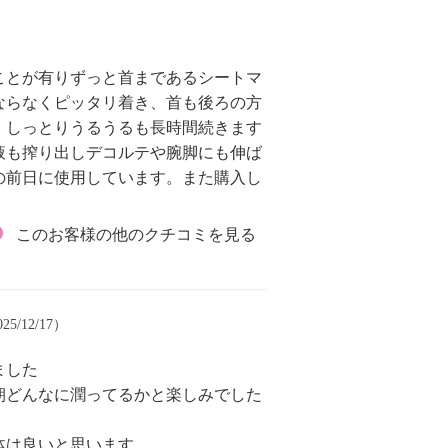
ことが有りずっと首まであるシートマ
ならなくピッタリ着き、首も後ろの方
。しっとりうるうるも長時間続きます
液も搾り出しデコルテや腕脚にも伸ば
の前日に使用しています。また購入し
このお客様の他のクチコミを見る
5/12/17）
ました
朝どんなに潤ってるかと楽しみでした
体は良いと思います。