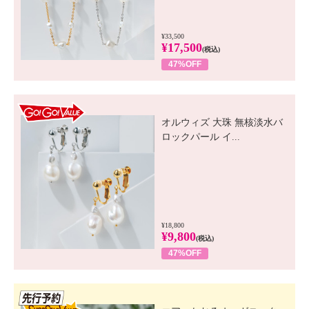
¥33,500
¥17,500
(税込)
47%OFF
GO! GO! VALUE
オルウィズ 大珠 無核淡水バ
ロックパール イ...
¥18,800
¥9,800
(税込)
47%OFF
先行SSV