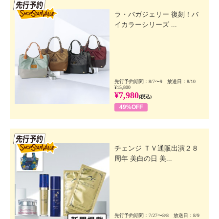
先行SSV
ラ・バガジェリー 復刻！バ
イカラーシリーズ ...
先行予約期間：8/7〜9 放送日：8/10
¥15,800
¥7,980
(税込)
49%OFF
先行SSV
チェンジ ＴＶ通販出演２８
周年 美白の日 美...
先行予約期間：7/27〜8/8 放送日：8/9