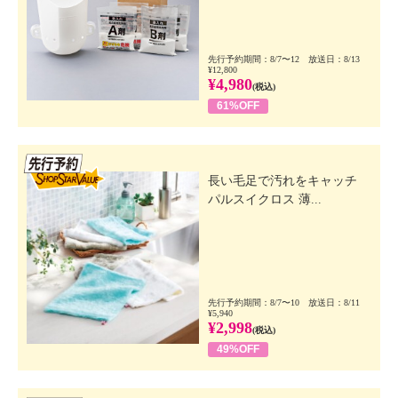
先行予約期間：8/7〜12 放送日：8/13
¥12,800
¥4,980
(税込)
61%OFF
先行SSV
長い毛足で汚れをキャッチ
パルスイクロス 薄...
先行予約期間：8/7〜10 放送日：8/11
¥5,940
¥2,998
(税込)
49%OFF