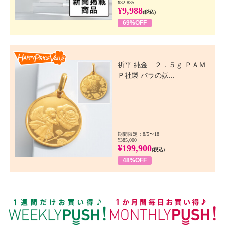
¥32,835
¥9,988
(税込)
69%OFF
Happy Price Value
祈平 純金 ２．５ｇ ＰＡＭ
Ｐ社製 バラの妖...
期間限定：8/5〜18
¥385,000
¥199,900
(税込)
48%OFF