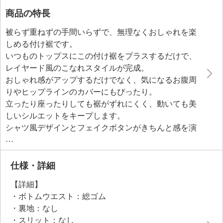
商品の特長
被らず重ねずの手間いらずで、無理なくおしゃれを楽
しめる付け裾です。
いつものトップスにこの付け裾をプラスするだけで、
レイヤード風のこなれスタイルが完成。
おしゃれ感がアップするだけでなく、気になるお腹周
りやヒップラインのカバーにもぴったり。
立ったり座ったりしても裾がずれにくく、動いても美
しいシルエットをキープします。
シャツ風デザインとフェイクボタンがきちんと感を演
出し、日常からちょっとしたお出かけまで幅広く活
躍。
軽量で持ち運びもしやすく、旅先での装いの幅を広げ
仕様・詳細
るアイテムとしても重宝しそう。
【詳細】
・ボトムウエスト：総ゴム
・裏地：なし
・スリット：なし