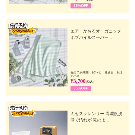
35%OFF
先行SSV
エアーかおるオーガニック
ボブパイルスーパー...
先行予約期間：8/7〜11 放送日：8/12
¥5,720
¥3,700
(税込)
35%OFF
先行SSV
ミセスクレンリー 高濃度洗
浄で汚れが 滝のよ...