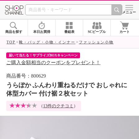
SHOP CHANNEL 
メニュー
商品を探す
本日お買得
番組表
SCピープル
カート
TOP
靴・バッグ・小物・インナー
ファッション小物
届いて当たる！サプライズBOXキャンペーン
ク
ご購入金額相当のクーポンをプレゼント！
ク
商品番号：800629
うらぽか ふんわり重ねるだけで おしゃれに
体型カバー 付け裾２枚セット
（
13件のクチコミ
）