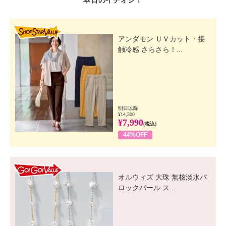
本日のイチオシ！
SHOP STAR VALUE
アンダモン ＵＶカット・接
触冷感 さらさら！...
明日以降
¥14,300
¥7,990
(税込)
44%OFF
GO! GO! VALUE
オルウィズ 大珠 無核淡水バ
ロックパール ス...