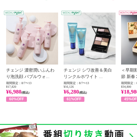
WEEKLY PUSH
W
チェンジ 濃密潤いふんわ
チェンジ シワ改善＆美白
＜早期
り泡洗顔 バブルウォ...
リンクルホワイト ...
節 新春
期間限定：8/7〜13
期間限定：8/7〜13
期間限定：8
¥17,820
¥16,126
¥34,800
¥6,980
¥6,280
¥18,98
(税込)
(税込)
60%OFF
61%OFF
45%OF