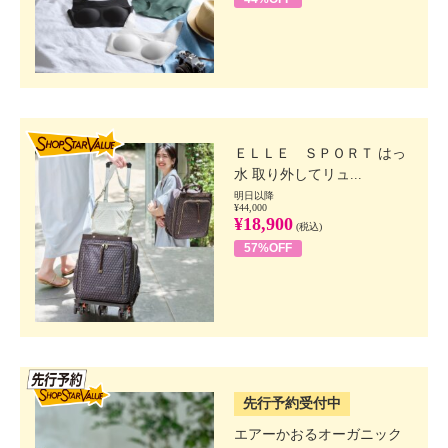
SHOP STAR VALUE
ＥＬＬＥ ＳＰＯＲＴ はっ
水 取り外してリュ...
明日以降
¥44,000
¥18,900
(税込)
57%OFF
SSV先行
先行予約受付中
エアーかおるオーガニック