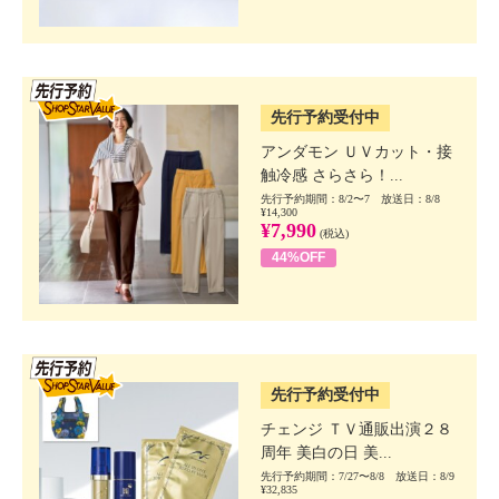
SSV先行
先行予約受付中
アンダモン ＵＶカット・接
触冷感 さらさら！...
先行予約期間：8/2〜7 放送日：8/8
¥14,300
¥7,990
(税込)
44%OFF
SSV先行
先行予約受付中
チェンジ ＴＶ通販出演２８
周年 美白の日 美...
先行予約期間：7/27〜8/8 放送日：8/9
¥32,835