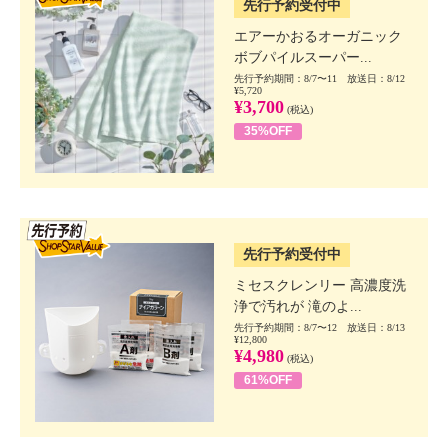
先行予約受付中
エアーかおるオーガニック
ボブパイルスーパー...
先行予約期間：8/7〜11 放送日：8/12
¥5,720
¥3,700
(税込)
35%OFF
SSV先行
先行予約受付中
ミセスクレンリー 高濃度洗
浄で汚れが 滝のよ...
先行予約期間：8/7〜12 放送日：8/13
¥12,800
¥4,980
(税込)
61%OFF