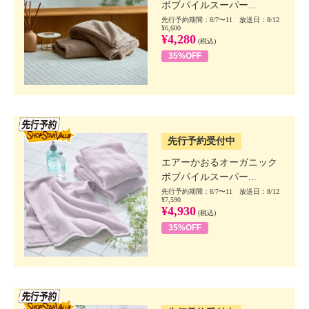
ボブパイルスーパー...
先行予約期間：8/7〜11 放送日：8/12
¥6,600
¥4,280
(税込)
35%OFF
SSV先行
先行予約受付中
エアーかおるオーガニック
ボブパイルスーパー...
先行予約期間：8/7〜11 放送日：8/12
¥7,590
¥4,930
(税込)
35%OFF
SSV先行