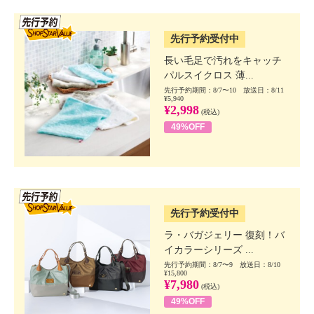
SSV先行
先行予約受付中
長い毛足で汚れをキャッチ
パルスイクロス 薄...
先行予約期間：8/7〜10 放送日：8/11
¥5,940
¥2,998
(税込)
49%OFF
SSV先行
先行予約受付中
ラ・バガジェリー 復刻！バ
イカラーシリーズ ...
先行予約期間：8/7〜9 放送日：8/10
¥15,800
¥7,980
(税込)
49%OFF