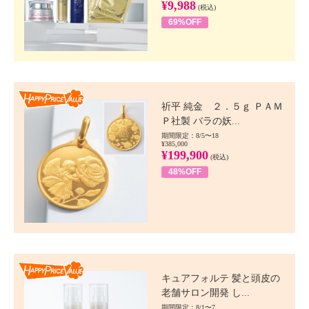
¥9,988
(税込)
69%OFF
Happy Price value
祈平 純金 ２．５ｇ ＰＡＭ
Ｐ社製 バラの妖...
期間限定：8/5〜18
¥385,000
¥199,900
(税込)
48%OFF
Happy Price value
キュアフォルテ 髪と頭皮の
老舗サロン開発 し...
期間限定：8/1〜7