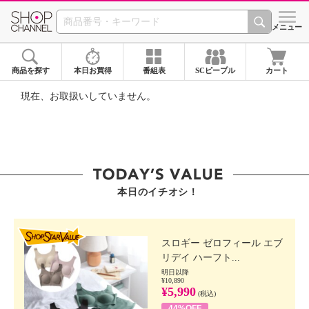
SHOP CHANNEL ショ
メニュー
商品を探す
本日お買得
番組表
SCピープル
カート
現在、お取扱いしていません。
本日のイチオシ！
SHOP STAR VALUE
スロギー ゼロフィール エブ
リデイ ハーフト...
明日以降
¥10,890
¥5,990
(税込)
44%OFF