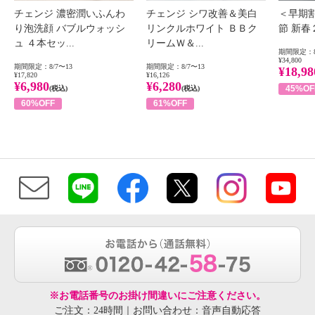
チェンジ 濃密潤いふんわ
チェンジ シワ改善＆美白
＜早期
り泡洗顔 バブルウォッシ
リンクルホワイト ＢＢク
節 新
ュ ４本セッ...
リームＷ＆...
期間限定：8
¥34,800
期間限定：8/7〜13
期間限定：8/7〜13
¥18,98
¥17,820
¥16,126
¥6,980
¥6,280
45%OF
(税込)
(税込)
60%OFF
61%OFF
※お電話番号のお掛け間違いにご注意ください。
ご注文：24時間｜お問い合わせ：音声自動応答