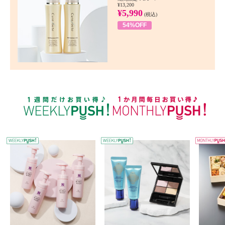
¥13,200
¥5,990
(税込)
54%OFF
WEEKLY PUSH
W