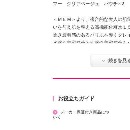
マー クリアベージュ パウチ×２
＜ＭＥＭ＞より、複合的な大人の肌
いを与え肌を整える高機能化粧水１
除き透明感のあるハリ肌へ導くクレ
水溶性美容成分と油溶性美容成分を
があるのにみずみずしい使い心地の
×２、厳選美容成分配合でハリツヤ肌
続きを見
２、モイスチャーナノ乳化（三相乳
みずしいテクスチャーで紫外線をカ
ＰＡ＋＋＋＋の日焼け止め・化粧下
す。
【エッセンス ローション（化粧水
お役立ちガイド
＜配合／無配合表示＞
メーカー保証付き商品につ
合成香料不使用、ノンアルコール、
いて
外線吸収剤不使用
【モイスチャー ミネラル マスク