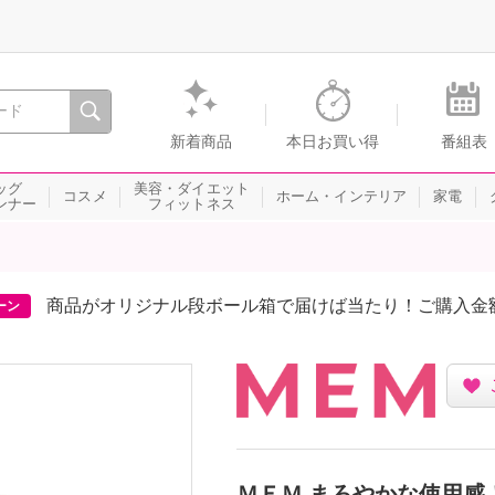
間を。通販・テレビショッピングのショップチャンネル
新着商品
本日お買い得
番組表
ッグ
美容・ダイエット
コスメ
ホーム・インテリア
家電
ンナー
フィットネス
商品がオリジナル段ボール箱で届けば当たり！ご購入金
ーン
ＭＥＭ まろやかな使用感