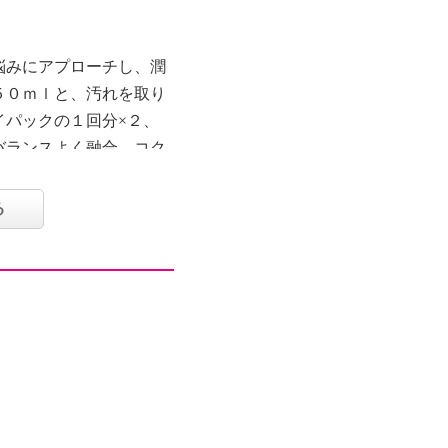
悩みにアプローチし、潤
５０ｍｌと、汚れを取り
イパックの１回分×２、
バランスよく融合、コク
ミルク状の美容液１回分
へ導くクリーム１回分×
る
化）技術を用いた、みず
ットするＳＰＦ５０＋、
地１回分×２のセットで
）】
タール系色素不使用、紫
（クレイパック）・１回