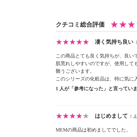
分】
＜配合／無配合表示＞
クチコミ総合評価
合成香料不使用、ノンアルコール、
【セラミルク（美容液）・１回分】
＜配合／無配合表示＞
凄く気持ち良い
合成香料不使用、ノンアルコール、
この商品とても良く気持ちが、良い
外線吸収剤不使用
肌荒れしやすいのですが、使用して
【エンリッチ クリーム・１回分】
難うございます。
＜配合／無配合表示＞
このシリーズの化粧品は、特に気に
合成香料不使用、ノンアルコール、
1 人が「参考になった」と言ってい
外線吸収剤不使用
【サン プロテクト リクイッド 
焼け止め・化粧下地）・１回分】
＜配合／無配合表示＞
はじめまして
（
合成香料不使用、ノンアルコール、
MEMの商品は初めましてでした。
外線吸収剤不使用