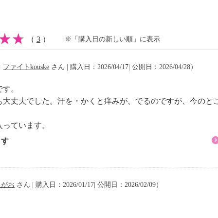
タール系色素不使用
（
3
）
※「購入日の新しい順」に表示
（
ファイトkouske
さん | 購入日：2026/04/17| 公開日：2026/04/28）
タール系色素不使用、紫
です。
も大丈夫でした。汗を・かくと痒みが、でるのですが、今のと
入っています。
タール系色素不使用、紫
ます
ジェル プライマー（日
えがお
さん | 購入日：2026/01/17| 公開日：2026/02/09）
タール系色素不使用、紫