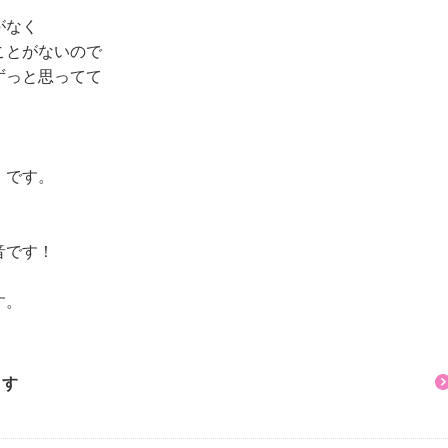
がなく
 １５０ｍｌ＞
ことがないので
ずっと思ってて
 マスク １回分＞
！です。
ンリッチ クリーム 一
音です！
す。
ます
ーム各２回分）