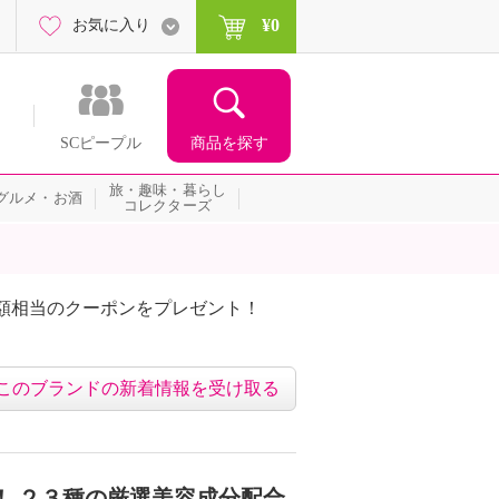
¥0
お気に入り
商品を探す
SCピープル
旅・趣味・暮らし
グルメ・お酒
コレクターズ
額相当のクーポンをプレゼント！
このブランドの新着情報を受け取る
！ ２３種の厳選美容成分配合