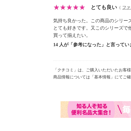
【その他】
とても良い
（
ファイ
・既存品の容量・被包違い（処方同
気持ち良かった。この商品のシリー
とても好きです。又このシリーズで
＜ＭＥＭ サンプロテクト リクイ
買って揃えたい。
ー クリアベージュ パウチ＞
14 人が「参考になった」と言ってい
【内容】
※パウチ
【原産国（地）】
・日本製
「クチコミ」は、ご購入いただいたお客様
商品情報については「基本情報」にてご確