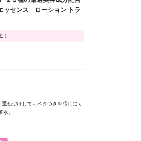
エッセンス ローション トラ
ミ
）
、重ねづけしてもベタつきを感じにく
粧水。