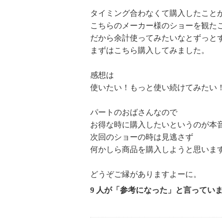
タイミング合わなくて購入したこと
＜ＭＥＭ エッセンス ローション
こちらのメーカー様のショーを観た
【原産国（地）】
だから余計使ってみたいなとずっと
・日本製
まずはこちら購入してみました。
＜ＭＥＭ モイスチャー ミネラル
感想は
【原産国（地）】
使いたい！もっと使い続けてみたい
・日本製
パートのおばさんなので
＜ＭＥＭ セラミルク／ＭＥＭ エ
お得な時に購入したいというのが本
次回のショーの時は見逃さず
連パウチ×２個＞
何かしら商品を購入しようと思いま
【内容】
※一連パウチ
どうぞご縁がありますよーに。
・添付文書：台紙
9 人が「参考になった」と言ってい
：一連パウチ×２個（ミルク、クリ
【原産国（地）】
・日本製