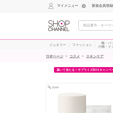
マイメニュー
新規会員登録
心おどる、瞬
靴・バ
ジュエリー
ファッション
小物・イ
SALE
>
>
TOPページ
コスメ
スキンケア
ンを2回プレゼント！
届いて当たる！サプライズBOXキャンペ
Zoom