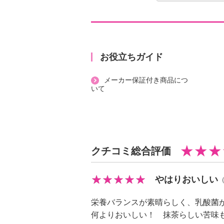
サプリメント「ドクターアミノ パ
ム」です。
１袋あたり、アミノ酸を１，６６０
ティブ・元気”に着目して開発されま
分包タイプになっており、持ち運び
お役立ちガイド
メーカー保証付き商品につ
＜ドクターアミノ パワーグリーン
いて
（４．４ｇ×３０袋）＞
【内容】
・１３２ｇ（４．４ｇ×３０袋）
【期限表示】
クチコミ総合評価
・開封前：商品記載の通り
【同梱書類】
・あり
やはりおいしい
栄養バランスが素晴らしく、乳酸菌
何よりおいしい！ 抹茶らしい苦味