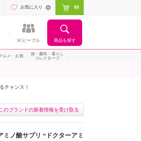
¥0
お気に入り
商品を探す
SCピープル
旅・趣味・暮らし
グルメ・お酒
コレクターズ
たるチャンス！
ネッ
このブランドの新着情報を受け取る
アミノ酸サプリ “ドクターアミ