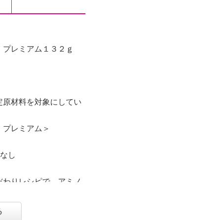
 プレミアム１３２ｇ
定原材料を対象にしてい
 プレミアム＞
：なし
だわりレシピで、アミノ
合、また、サンゴカルシ
かして飲むパウダー状の
る