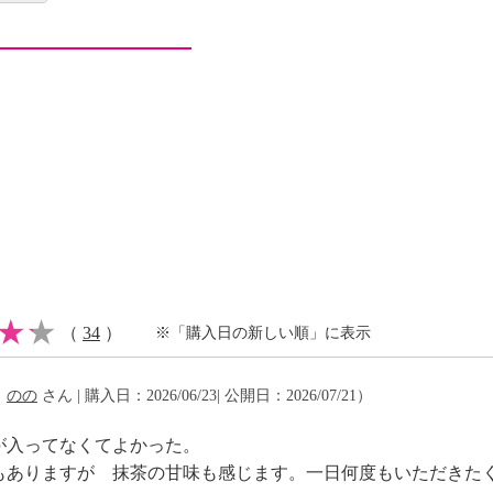
ワーグリーン プレミア
ｍｇ配合しており、“アク
した。
にも便利です。
 プレミアム １３２ｇ
（
34
）
※「購入日の新しい順」に表示
（
のの
さん | 購入日：2026/06/23| 公開日：2026/07/21）
が入ってなくてよかった。
もありますが 抹茶の甘味も感じます。一日何度もいただきた