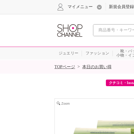
マイメニュー
新規会員登録
心おどる、瞬
靴・バ
ジュエリー
ファッション
小物・イ
SALE
>
TOPページ
本日のお買い得
ーポンをプレゼント！
クチコミ・Inst
Zoom