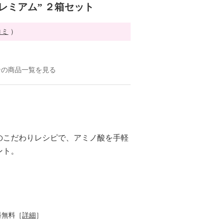
ミアム” ２箱セット
コミ
）
ンの商品一覧を見る
のこだわりレシピで、アミノ酸を手軽
ント。
料無料［
詳細
］