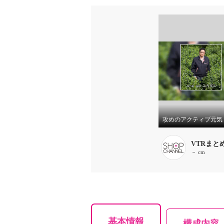
VTRまと
－ cm
基本情報
構成内容