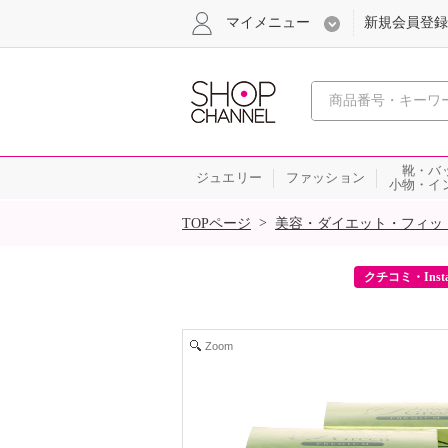
マイメニュー
新規会員登録
心おどる、瞬
靴・バ
ジュエリー
ファッション
小物・イ
SALE
>
TOPページ
美容・ダイエット・フィッ
ーポンをプレゼント！
クチコミ・Inst
Zoom