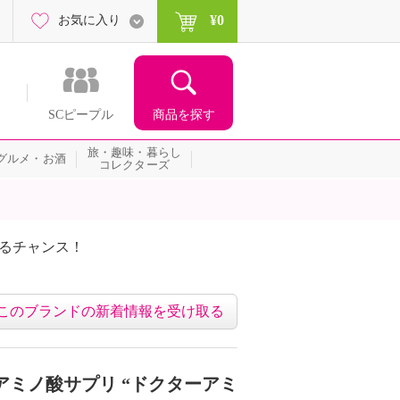
¥0
お気に入り
商品を探す
SCピープル
旅・趣味・暮らし
グルメ・お酒
コレクターズ
たるチャンス！
ネッ
このブランドの新着情報を受け取る
アミノ酸サプリ “ドクターアミ