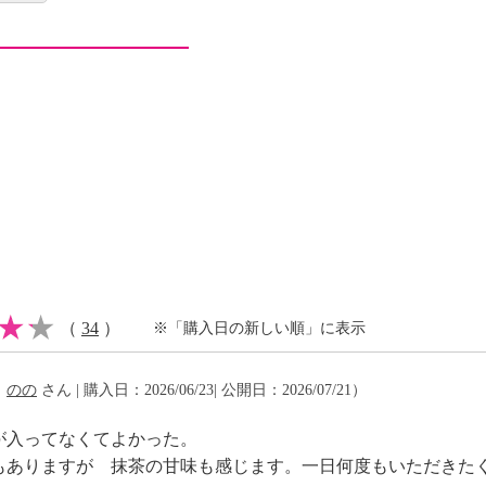
ワーグリーン プレミア
ｍｇ配合しており、“アク
した。
にも便利です。
 プレミアム １３２ｇ
（
34
）
※「購入日の新しい順」に表示
（
のの
さん | 購入日：2026/06/23| 公開日：2026/07/21）
が入ってなくてよかった。
もありますが 抹茶の甘味も感じます。一日何度もいただきた