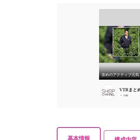
VTRまと
－ cm
基本情報
構成内容