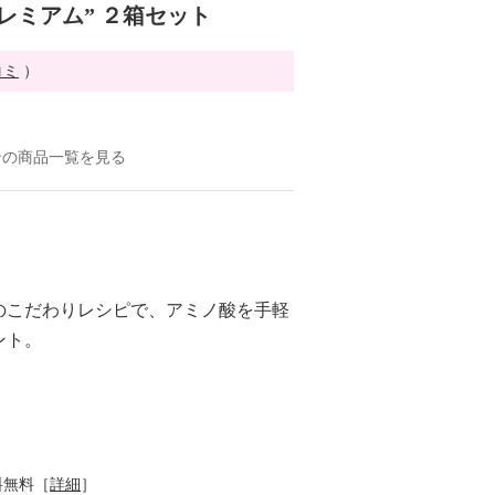
ミアム” ２箱セット
コミ
）
ンの商品一覧を見る
のこだわりレシピで、アミノ酸を手軽
ント。
料無料［
詳細
］