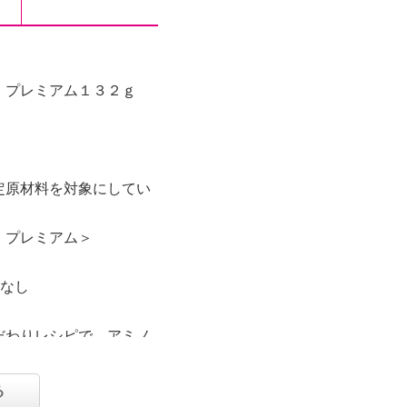
 プレミアム１３２ｇ
定原材料を対象にしてい
 プレミアム＞
：なし
だわりレシピで、アミノ
合、また、サンゴカルシ
かして飲むパウダー状の
る