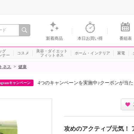
間を。通販・テレビショッピングのショップチャンネル
新着商品
本日お買い得
番組表
ッグ
美容・ダイエット
コスメ
ホーム・インテリア
家電
ンナー
フィットネス
>
トネス
健康
4つのキャンペーンを実施中♪クーポンが当
agramキャンペーン
攻めのアクティブ元気！ 