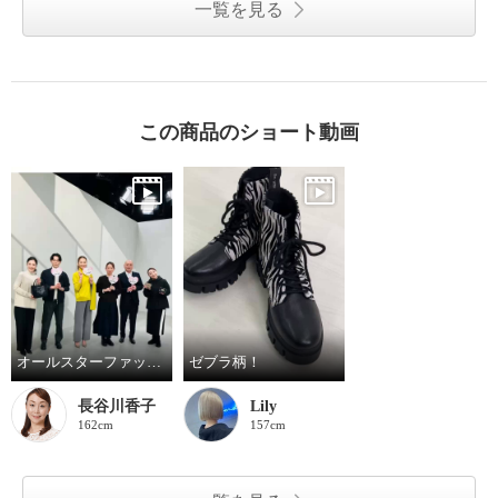
一覧を見る
この商品のショート動画
オールスターファッションデイ！
ゼブラ柄！
長谷川香子
Lily
162cm
157cm