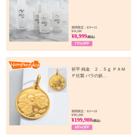
期間限定：8/9〜15
¥34,580
¥8,999
(税込)
73%OFF
Happy Price Value
祈平 純金 ２．５ｇ ＰＡＭ
Ｐ社製 バラの妖...
期間限定：8/5〜18
¥385,000
¥199,900
(税込)
48%OFF