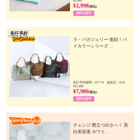
¥5,940
¥2,998
(税込)
49%OFF
先行SSV
ラ・バガジェリー 復刻！バ
イカラーシリーズ ...
先行予約期間：8/7〜9 放送日：8/10
¥15,800
¥7,980
(税込)
49%OFF
Happy Price Value
チェンジ 際立つ白さへ！ 美
白美容液 ホワイ...