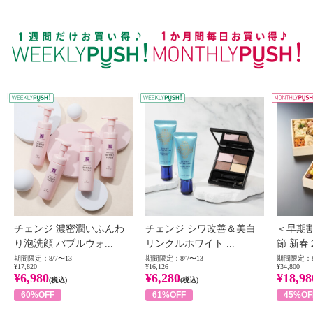
WEEKLY PUSH
W
チェンジ 濃密潤いふんわ
チェンジ シワ改善＆美白
＜早期
り泡洗顔 バブルウォ...
リンクルホワイト ...
節 新春
期間限定：8/7〜13
期間限定：8/7〜13
期間限定：8
¥17,820
¥16,126
¥34,800
¥6,980
¥6,280
¥18,98
(税込)
(税込)
60%OFF
61%OFF
45%OF