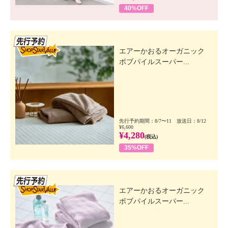
40%OFF
先行SSV
エアーかおるオーガニック
ボブパイルスーパー...
先行予約期間：8/7〜11 放送日：8/12
¥6,600
¥4,280
(税込)
35%OFF
先行SSV
エアーかおるオーガニック
ボブパイルスーパー...