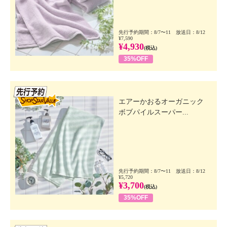
先行予約期間：8/7〜11 放送日：8/12
¥7,590
¥4,930
(税込)
35%OFF
先行SSV
エアーかおるオーガニック
ボブパイルスーパー...
先行予約期間：8/7〜11 放送日：8/12
¥5,720
¥3,700
(税込)
35%OFF