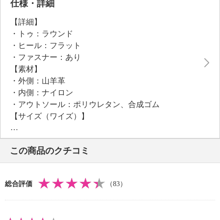
さらに、インソールを取り外しても着用できるダブル
仕様・詳細
フィッティング仕様です。
【詳細】
ソールは、ボリューム感がありながらも軽量で屈曲性
・トゥ：ラウンド
のある、当ブランドオリジナルのソールを採用。
・ヒール：フラット
底面にはラバーシートを挿入しており、滑りにくいの
・ファスナー：あり
もポイントです。
【素材】
・外側：山羊革
●甲高、幅広の方にはワンサイズ上をおすすめします
・内側：ナイロン
・アウトソール：ポリウレタン、合成ゴム
【サイズ（ワイズ）】
・３Ｅ
【サイズ（その他）】
この商品のクチコミ
・ヒールの高さ：約５ｃｍ
・前底厚み：約３ｃｍ
・前側着地点厚み：約３ｃｍ
総合評価
（83）
・高低差：約２ｃｍ
・履き口（内周）：約２０ｃｍ
・ブーツ丈：約１３ｃｍ