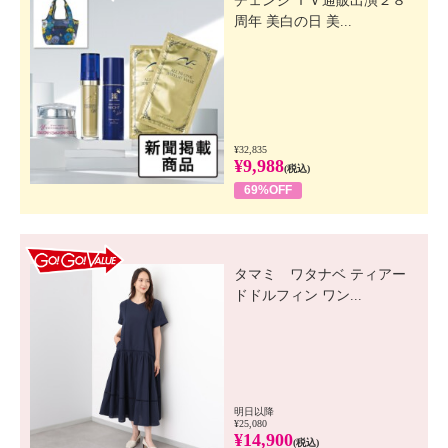
チェンジ ＴＶ通販出演２８
周年 美白の日 美...
¥32,835
¥9,988
(税込)
69%OFF
GO! GO! VALUE
タマミ ワタナベ ティアー
ドドルフィン ワン...
明日以降
¥25,080
¥14,900
(税込)