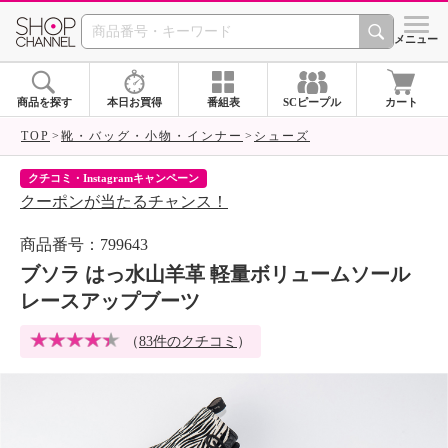
SHOP CHANNEL 
メニュー
商品を探す
本日お買得
番組表
SCピープル
カート
TOP
靴・バッグ・小物・インナー
シューズ
クチコミ・Instagramキャンペーン
ネ
クーポンが当たるチャンス！
ネ
商品番号：799643
ブソラ はっ水山羊革 軽量ボリュームソール
レースアップブーツ
（
83件のクチコミ
）