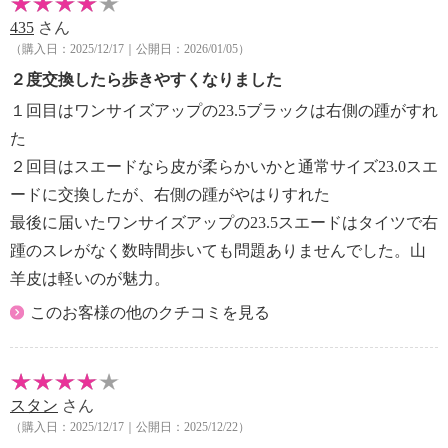
【重さ】
435
さん
・片足約３３０ｇ（サイズにより多少の差異あり）
（購入日：2025/12/17｜公開日：2026/01/05）
【メンテナンス】
・長時間照射による変退色注意
２度交換したら歩きやすくなりました
・水や汗などによる色落ち、色移り注意
１回目はワンサイズアップの23.5ブラックは右側の踵がすれ
・摩擦による色落ち、色移り注意
た
【個体差あり】
２回目はスエードなら皮が柔らかいかと通常サイズ23.0スエ
・個体差あり
ードに交換したが、右側の踵がやはりすれた
【原産国（地）】
・ベトナム製
最後に届いたワンサイズアップの23.5スエードはタイツで右
踵のスレがなく数時間歩いても問題ありませんでした。山
羊皮は軽いのが魅力。
このお客様の他のクチコミを見る
スタン
さん
（購入日：2025/12/17｜公開日：2025/12/22）