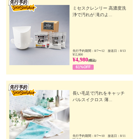
先行SSV
ミセスクレンリー 高濃度洗
浄で汚れが 滝のよ...
先行予約期間：8/7〜12 放送日：8/13
¥12,800
¥4,980
(税込)
61%OFF
先行SSV
長い毛足で汚れをキャッチ
パルスイクロス 薄...
先行予約期間：8/7〜10 放送日：8/11