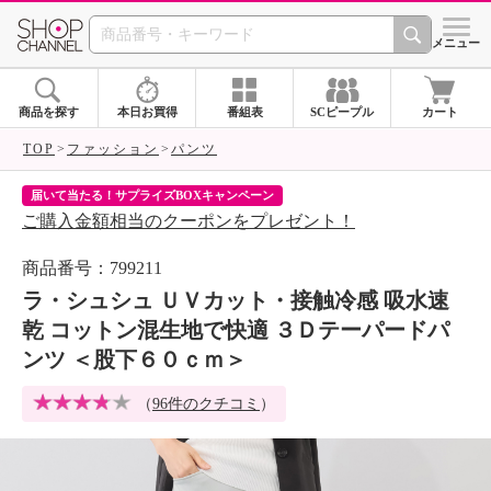
SHOP CHANNEL 
メニュー
商品を探す
本日お買得
番組表
SCピープル
カート
TOP
ファッション
パンツ
届いて当たる！サプライズBOXキャンペーン
ク
ご購入金額相当のクーポンをプレゼント！
ク
商品番号：799211
ラ・シュシュ ＵＶカット・接触冷感 吸水速
乾 コットン混生地で快適 ３Ｄテーパードパ
ンツ ＜股下６０ｃｍ＞
（
96件のクチコミ
）