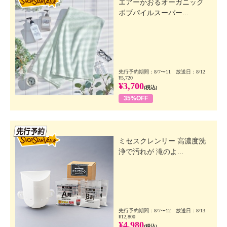
エアーかおるオーガニック
ボブパイルスーパー...
先行予約期間：8/7〜11 放送日：8/12
¥5,720
¥3,700
(税込)
35%OFF
先行SSV
ミセスクレンリー 高濃度洗
浄で汚れが 滝のよ...
先行予約期間：8/7〜12 放送日：8/13
¥12,800
¥4,980
(税込)