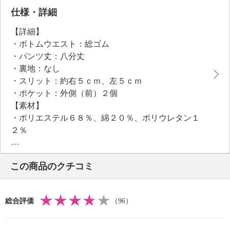
製ともに日本製の商品です。
仕様・詳細
【詳細】
・ボトムウエスト：総ゴム
・パンツ丈：八分丈
・裏地：なし
・スリット：約右５ｃｍ、左５ｃｍ
・ポケット：外側（前）２個
【素材】
・ポリエステル６８％、綿２０％、ポリウレタン１
２％
【メンテナンス（絵表示ラベル）】
・洗濯機：可
この商品のクチコミ
・漂白処理：塩素系・酸素系漂白不可
・タンブル乾燥：不可
・自然乾燥：日陰の吊り干し
総合評価
（96）
・アイロン仕上げ：可（低温）
・ドライクリーニング：石油系ドライクリーニング可
・ウエットクリーニング：可