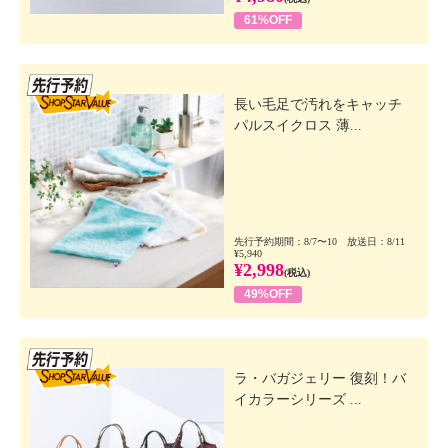
61%OFF
先行SSV
長い毛足で汚れをキャッチ
パルスイクロス 薄...
先行予約期間：8/7〜10 放送日：8/11
¥5,940
¥2,998
(税込)
49%OFF
先行SSV
ラ・バガジェリー 復刻！バ
イカラーシリーズ ...