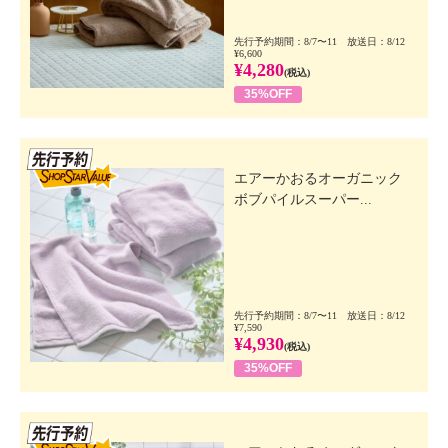
先行予約期間：8/7〜11 放送日：8/12
¥6,600
¥4,280
(税込)
35%OFF
先行SSV
エアーかおるオーガニック
ボブパイルスーパー...
先行予約期間：8/7〜11 放送日：8/12
¥7,590
¥4,930
(税込)
35%OFF
先行SSV