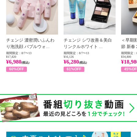
チェンジ 濃密潤いふんわ
チェンジ シワ改善＆美白
＜早期
り泡洗顔 バブルウォ...
リンクルホワイト ...
節 新春
期間限定：8/7〜13
期間限定：8/7〜13
期間限定：8
¥17,820
¥16,126
¥34,800
¥6,980
¥6,280
¥18,98
(税込)
(税込)
60%OFF
61%OFF
45%OF