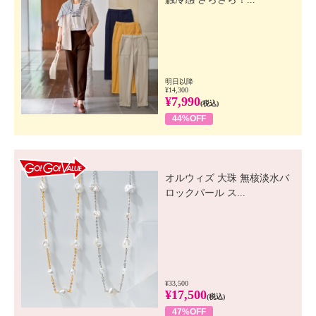
明日以降
¥14,300
¥7,990
(税込)
44%OFF
GO! GO! VALUE
オルウィズ 大珠 無核淡水バ
ロックパール ス...
¥33,500
¥17,500
(税込)
47%OFF