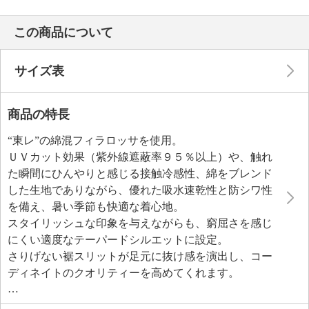
この商品について
サイズ表
商品の特長
“東レ”の綿混フィラロッサを使用。
ＵＶカット効果（紫外線遮蔽率９５％以上）や、触れ
た瞬間にひんやりと感じる接触冷感性、綿をブレンド
した生地でありながら、優れた吸水速乾性と防シワ性
を備え、暑い季節も快適な着心地。
スタイリッシュな印象を与えながらも、窮屈さを感じ
にくい適度なテーパードシルエットに設定。
さりげない裾スリットが足元に抜け感を演出し、コー
ディネイトのクオリティーを高めてくれます。
大人のカジュアルコーディネイトにおすすめのデザイ
ン、機能性にとことんこだわって仕上げた、生地、縫