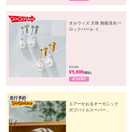
GO! GO! VALUE
オルウィズ 大珠 無核淡水バ
ロックパール イ...
¥18,800
¥9,800
(税込)
47%OFF
先行SSV
エアーかおるオーガニック
ボブパイルスーパー...