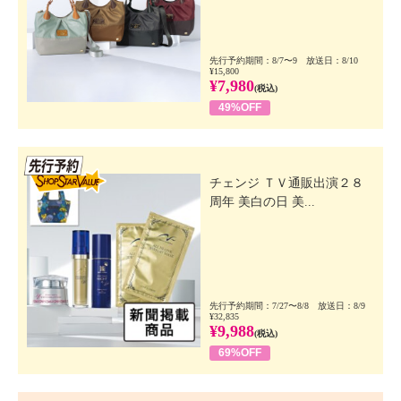
先行予約期間：8/7〜9 放送日：8/10
¥15,800
¥7,980
(税込)
49%OFF
先行SSV
チェンジ ＴＶ通販出演２８
周年 美白の日 美...
先行予約期間：7/27〜8/8 放送日：8/9
¥32,835
¥9,988
(税込)
69%OFF