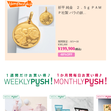
Happy Price Value
祈平 純金 ２．５ｇ ＰＡＭ
Ｐ社製 バラの妖...
期間限定：8/5〜18
¥385,000
¥199,900
(税込)
48%OFF
WEEKLY PUSH
W