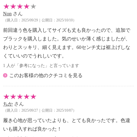
【メンテナンス（ケアラベル）】
Non
さん
・長時間照射による変退色注意
（購入日：2025/09/29｜公開日：2025/10/10）
・洗濯の繰り返しによる変退色注意
・単品洗い
前回違う色を購入してサイズも丈も良かったので、追加で
・摩擦による色落ち、色移り注意
ブラックを購入しました。気のせいか薄く感じましたが、
・素材の特性上、多少の縮みあり
わりとスッキリ、細く見えます。60センチ丈は裾上げしな
・無蛍光洗剤使用
くていいのでうれしいです。
【原産国（地）】
・日本製
1 人が「参考になった」と言っています
このお客様の他のクチコミを見る
※普段と同じサイズをおすすめ
ちか
さん
（購入日：2025/09/27｜公開日：2025/10/07）
履き心地が思っていたよりも、とても良かったです。色違
いも購入すれば良かった！