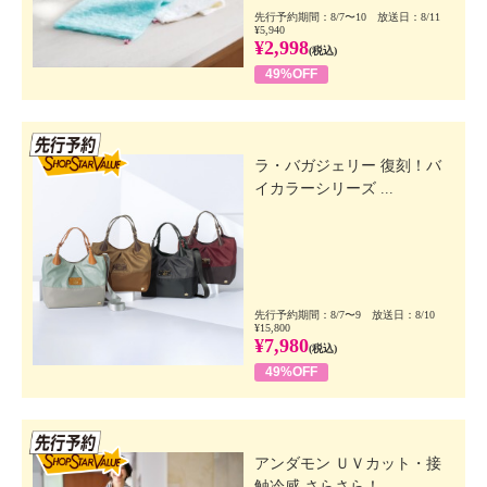
先行予約期間：8/7〜10 放送日：8/11
¥5,940
¥2,998
(税込)
49%OFF
先行SSV
ラ・バガジェリー 復刻！バ
イカラーシリーズ ...
先行予約期間：8/7〜9 放送日：8/10
¥15,800
¥7,980
(税込)
49%OFF
先行SSV
アンダモン ＵＶカット・接
触冷感 さらさら！...