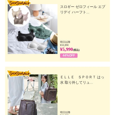
SHOP STAR VALUE
スロギー ゼロフィール エブ
リデイ ハーフト...
明日以降
¥10,890
¥5,990
(税込)
44%OFF
SHOP STAR VALUE
ＥＬＬＥ ＳＰＯＲＴ はっ
水 取り外してリュ...
明日以降