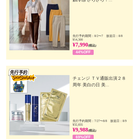
先行予約期間：8/2〜7 放送日：8/8
¥14,300
¥7,990
(税込)
44%OFF
先行SSV
チェンジ ＴＶ通販出演２８
周年 美白の日 美...
先行予約期間：7/27〜8/8 放送日：8/9
¥32,835
¥9,988
(税込)
69%OFF