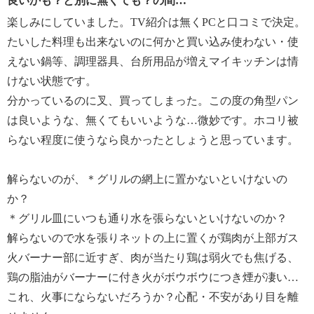
良いかも？と別に無くても？の間…
【同梱書類】
楽しみにしていました。TV紹介は無くPCと口コミで決定。
・レシピ兼取扱説明書
たいした料理も出来ないのに何かと買い込み使わない・使
【保証（有無）、保証期間】
えない鍋等、調理器具、台所用品が増えマイキッチンは情
・なし
けない状態です。
【原産国（地）】
・中国製
分かっているのに叉、買ってしまった。この度の角型パン
は良いような、無くてもいいような…微妙です。ホコリ被
らない程度に使うなら良かったとしょうと思っています。
解らないのが、＊グリルの網上に置かないといけないの
か？
＊グリル皿にいつも通り水を張らないといけないのか？
解らないので水を張りネットの上に置くが鶏肉が上部ガス
火バーナー部に近すぎ、肉が当たり鶏は弱火でも焦げる、
鶏の脂油がバーナーに付き火がボウボウにつき煙が凄い…
これ、火事にならないだろうか？心配・不安があり目を離