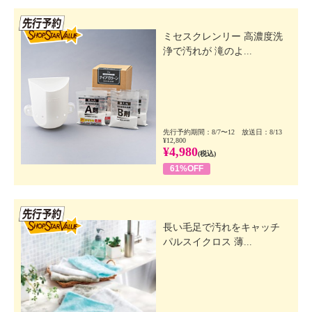
先行SSV
ミセスクレンリー 高濃度洗
浄で汚れが 滝のよ...
先行予約期間：8/7〜12 放送日：8/13
¥12,800
¥4,980
(税込)
61%OFF
先行SSV
長い毛足で汚れをキャッチ
パルスイクロス 薄...