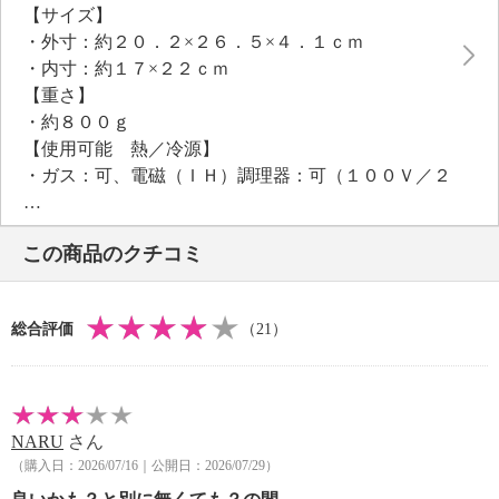
【サイズ】
・外寸：約２０．２×２６．５×４．１ｃｍ
・内寸：約１７×２２ｃｍ
【重さ】
・約８００ｇ
【使用可能 熱／冷源】
・ガス：可、電磁（ＩＨ）調理器：可（１００Ｖ／２
００Ｖ）、電熱調理器：可、ハロゲン調理器：可、
電子レンジ：不可、オーブン：可、冷蔵：不可、冷
この商品のクチコミ
凍：不可
・エンクロヒーター：可・ラジエントヒーター：可・
シーズーヒーター：可
総合評価
（21）
【商品仕様詳細】
＜対応グリル内寸法＞
・アミからグリル入口の高さ６ｃｍ以上
・グリル入口幅２１ｃｍ以上
NARU
さん
・奥行き２７ｃｍ以上
（購入日：2026/07/16｜公開日：2026/07/29）
【メンテナンス】
・食器洗い機：不可、食器乾燥機：不可