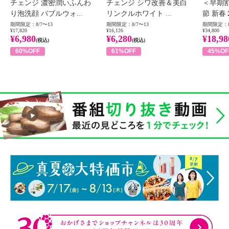
チェンジ 濃密潤いふんわ
チェンジ シワ改善＆美白
＜早期
り泡洗顔 バブルウォ...
リンクルホワイト ...
節 新春
期間限定：8/7〜13
期間限定：8/7〜13
期間限定：8
¥17,820
¥16,126
¥34,800
¥6,980
¥6,280
¥18,98
(税込)
(税込)
60%OFF
61%OFF
45%OF