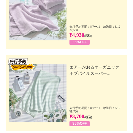
先行予約期間：8/7〜11 放送日：8/12
¥7,590
¥4,930
(税込)
35%OFF
先行SSV
エアーかおるオーガニック
ボブパイルスーパー...
先行予約期間：8/7〜11 放送日：8/12
¥5,720
¥3,700
(税込)
35%OFF