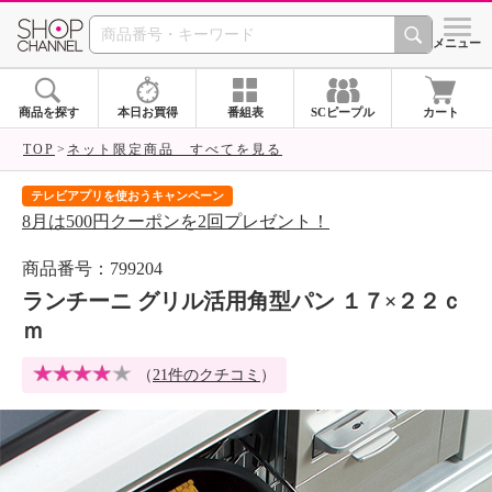
SHOP CHANNEL 
メニュー
商品を探す
本日お買得
番組表
SCピープル
カート
TOP
ネット限定商品 すべてを見る
テレビアプリを使おうキャンペーン
届
8月は500円クーポンを2回プレゼント！
ご
商品番号：799204
ランチーニ グリル活用角型パン １７×２２ｃ
ｍ
（
21件のクチコミ
）