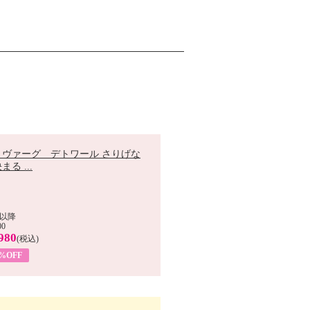
 ヴァーグ デトワール さりげな
まる ...
以降
00
980
(税込)
9%OFF