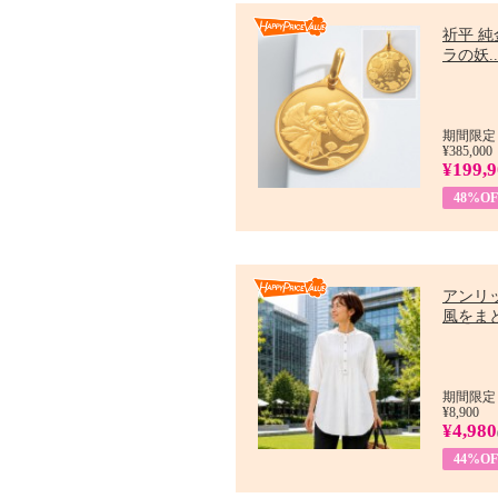
祈平 純
ラの妖..
期間限定：
¥385,000
¥199,
48%OF
アンリ
風をまと
期間限定：7
¥8,900
¥4,980
44%OF