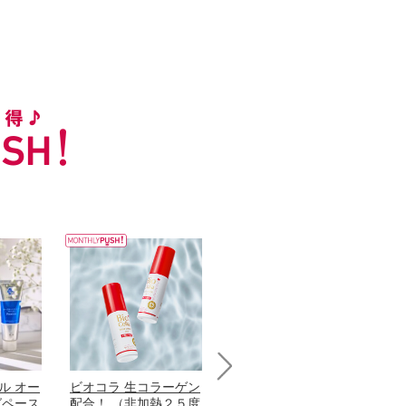
ル オー
ビオコラ 生コラーゲン
オリタリア社 エキスト
パ
Next
グペース
配合！ （非加熱２５度
ラバージン オリーブオ
髪