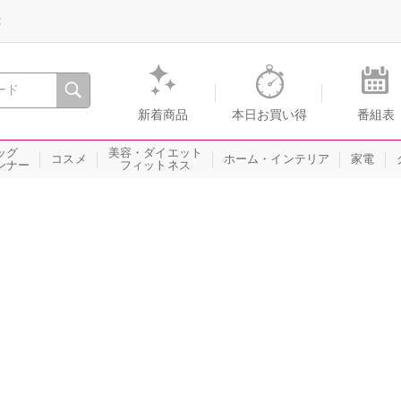
録
、瞬間を。通販・テレビショッピングのショップチャンネル
新着商品
本日お買い得
番組表
ッグ
美容・ダイエット
コスメ
ホーム・インテリア
家電
ンナー
フィットネス