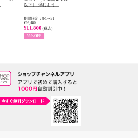
.
以下） 弾むよう...
イル （ノンフィ...
で
期間限定：8/1〜31
期間限定：8/1〜31
期間
¥26,400
¥22,400
¥14
¥11,800
¥8,200
¥5
(税込)
(税込)
55%OFF
63%OFF