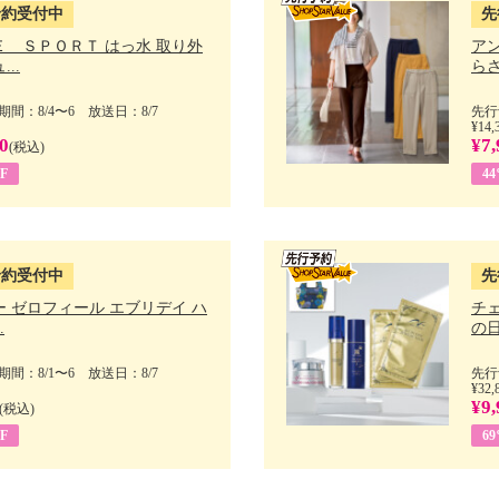
予約受付中
先
Ｅ ＳＰＯＲＴ はっ水 取り外
ア
..
らさ
間：8/4〜6 放送日：8/7
先行
¥14,
0
¥7,
(税込)
F
4
予約受付中
先
 ゼロフィール エブリデイ ハ
チ
.
の日 
間：8/1〜6 放送日：8/7
先行
¥32,
¥9,
(税込)
F
6