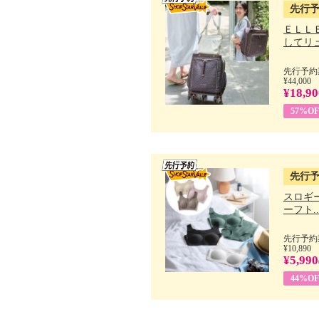
先行
ＥＬＬ
してリュ.
先行予約期
¥44,000
¥18,90
57%OF
先行
スロギー
ーフト..
先行予約期
¥10,890
¥5,990
44%OF