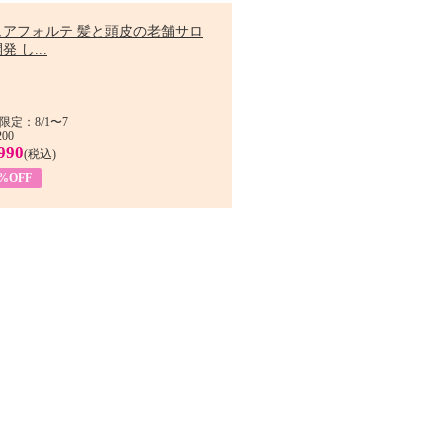
ュアフォルテ 髪と頭皮の老舗サロ
発 し...
限定：8/1〜7
200
990
(税込)
4%OFF