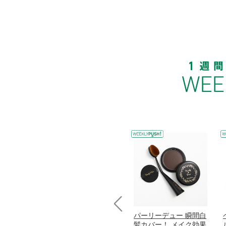
コラーゲン
オリタリア社 エキスト
パーリーデュー 瞬間白
Prev
加熱２５度
ラバージン オリーブオ
髪カバー！ メイク効果