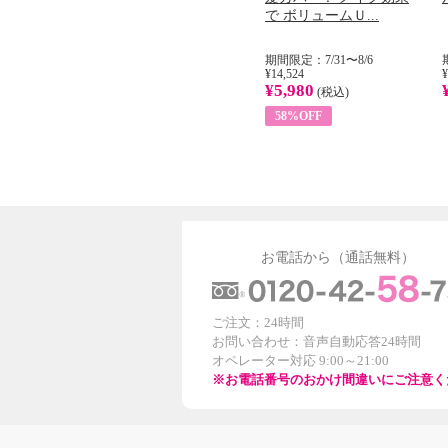
...
イル （ノンフィ...
で ボリュームＵ...
31
期間限定：8/1〜31
期間限定：7/31〜8/6
¥22,400
¥14,524
¥
¥8,200
¥5,980
)
(税込)
(税込)
63%OFF
58%OFF
お電話から（通話無料）
ご注文：24時間
お問い合わせ：音声自動応答24時間
オペレーター対応 9:00～21:00
※お電話番号のおかけ間違いにご注意く