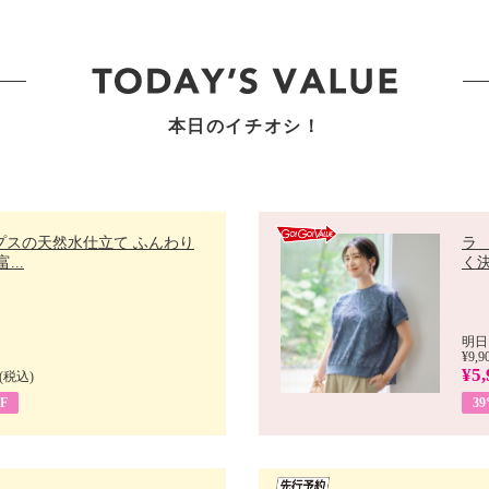
本日のイチオシ！
プスの天然水仕立て ふんわり
ラ
...
く決
明日
¥9,9
¥5,
(税込)
F
3