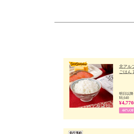
北アル
ごはん 富
明日以降
¥8,640
¥4,770
44%OF