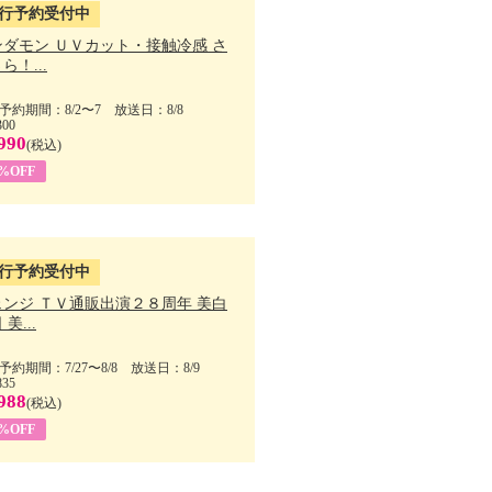
行予約受付中
ンダモン ＵＶカット・接触冷感 さ
ら！...
予約期間：8/2〜7 放送日：8/8
300
990
(税込)
4%OFF
行予約受付中
ェンジ ＴＶ通販出演２８周年 美白
美...
予約期間：7/27〜8/8 放送日：8/9
835
988
(税込)
9%OFF