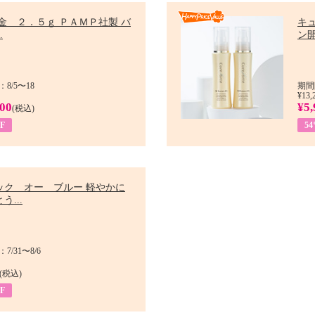
金 ２．５ｇ ＰＡＭＰ社製 バ
キ
.
ン開
8/5〜18
期間
¥13,
900
¥5,
(税込)
F
5
ック オー ブルー 軽やかに
う...
/31〜8/6
(税込)
F