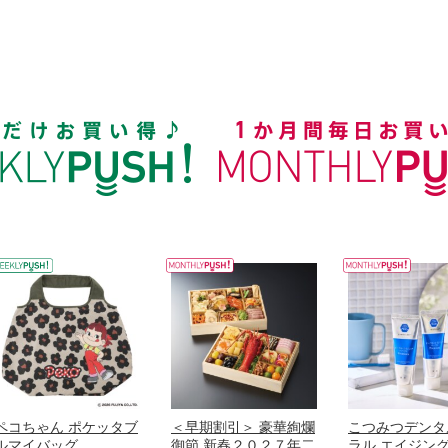
ペコちゃん ポケッタブ
＜早期割引＞ 豪華絢爛
こつみつデンタ
ルマイバッグ
御節 新春２０２７年二
ラル エイジン