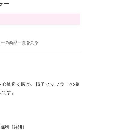
ラー
ニーの商品一覧を見る
も心地良く暖か。帽子とマフラーの機
ムです。
料無料［
詳細
］