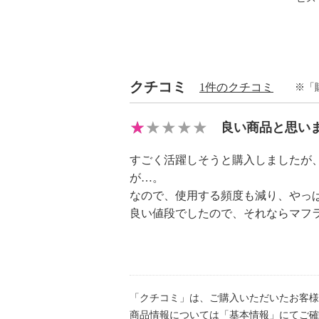
・アイロン仕上げ：不可
・ドライクリーニング：不可
【メンテナンス（ケアラベル）】
・水や汗などによる色落ち、色移り
【原産国（地）】
クチコミ
1件のクチコミ
※「
・中国製
良い商品と思い
すごく活躍しそうと購入しましたが
が…。
なので、使用する頻度も減り、やっ
良い値段でしたので、それならマフ
「クチコミ」は、ご購入いただいたお客様
商品情報については「基本情報」にてご確