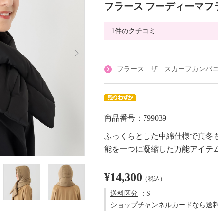
フラース フーディーマフ
1件のクチコミ
フラース ザ スカーフカンパ
商品番号：799039
ふっくらとした中綿仕様で真冬
能を一つに凝縮した万能アイテ
¥14,300
（税込）
送料区分
：S
ショップチャンネルカードなら送