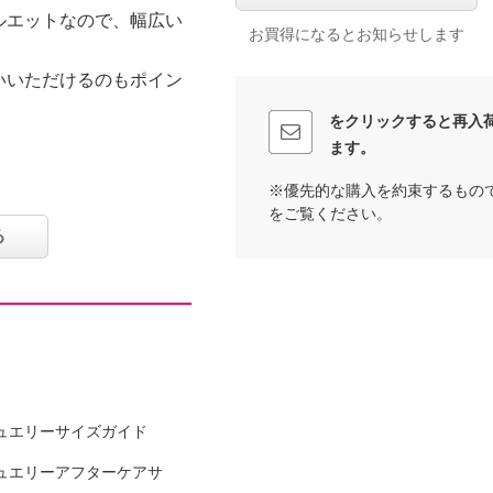
ルエットなので、幅広い
お買得になるとお知らせします
いいただけるのもポイン
をクリックすると再入
ます。
※優先的な購入を約束するもの
をご覧ください。
る
ｃｍ
ュエリーサイズガイド
可
ュエリーアフターケアサ