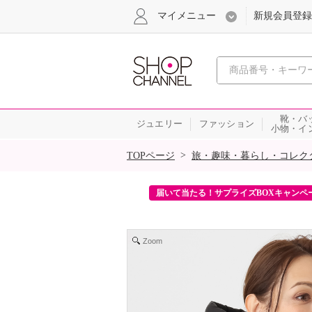
マイメニュー
新規会員登録
心おどる、瞬
靴・バ
ジュエリー
ファッション
小物・イ
SALE
>
TOPページ
旅・趣味・暮らし・コレク
ンを2回プレゼント！
届いて当たる！サプライズBOXキャンペ
Zoom