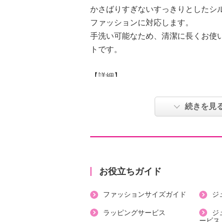
かさばりすぎないすっきりとしたシ
ファッションに対応します。
手洗い可能なため、清潔に長くお使
トです。
【詳細】
・留め具：通し穴１個
【素材】
続きを見
・ポリエステル１００％
【サイズ】
・幅（最大幅）：約３６ｃｍ
・全長（フリンジ含む）：約１２０
【メンテナンス（絵表示ラベル）】
お役立ちガイド
・手洗い：可
ファッションサイズガイド
ジ
・漂白処理：塩素系・酸素系漂白不
・タンブル乾燥：不可
ラッピングサービス
ジ
ービス