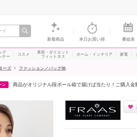
間を。通販・テレビショッピングのショップチャンネル
新着商品
本日お買い得
番組表
ッグ
美容・ダイエット
コスメ
ホーム・インテリア
家電
ンナー
フィットネス
>
ターズ
ファッション／バッグ他
商品がオリジナル段ボール箱で届けば当たり！ご購入金
ーン