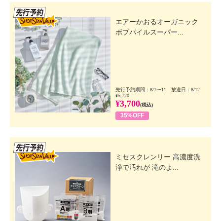
先行SSV
エアーかおるオーガニック
ボブパイルスーパー...
先行予約期間：8/7〜11 放送日：8/12
¥5,720
¥3,700
(税込)
35%OFF
先行SSV
ミセスクレンリー 高濃度洗
浄で汚れが 滝のよ...