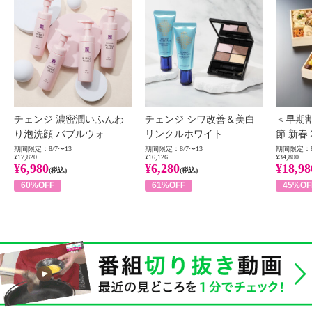
チェンジ 濃密潤いふんわ
チェンジ シワ改善＆美白
＜早期
り泡洗顔 バブルウォ...
リンクルホワイト ...
節 新春
期間限定：8/7〜13
期間限定：8/7〜13
期間限定：8
¥17,820
¥16,126
¥34,800
¥6,980
¥6,280
¥18,98
(税込)
(税込)
60%OFF
61%OFF
45%OF