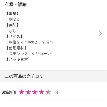
シンプルながらも存在感があり、耳元にスタイリッシ
仕様・詳細
ュなアクセントをプラス。
【重量】
トラベルジュエリーとしても重宝し、シーズンレスで
・約２ｇ
お使いいただけます。
【刻印】
・なし
【サイズ】
・約縦２ｃｍ×横２．９ｍｍ
【使用素材】
・ステンレス、シリコーン
【メッキ素材】
・材質：ゴールドトーンコート（ゴールドカラー）
・ローズゴールドトーンコート（ローズゴールドカラ
この商品のクチコミ
ー）
【同梱物（取扱説明書・保管上の注意等）】
・ブランドカード
総合評価
（5）
【その他】
・個体差あり