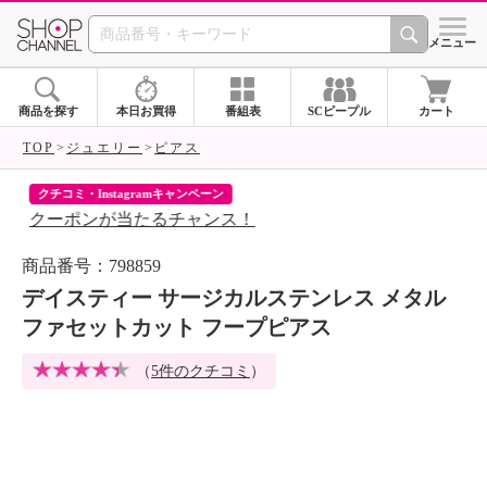
SHOP CHANNEL 
メニュー
商品を探す
本日お買得
番組表
SCピープル
カート
TOP
ジュエリー
ピアス
クチコミ・Instagramキャンペーン
ネ
クーポンが当たるチャンス！
ネ
商品番号：798859
デイスティー サージカルステンレス メタル
ファセットカット フープピアス
（
5件のクチコミ
）