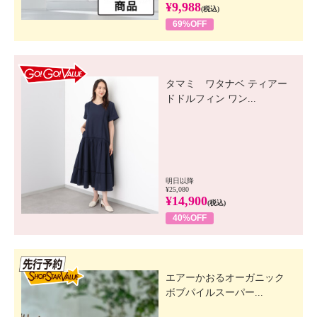
¥9,988
(税込)
69%OFF
GO! GO! VALUE
タマミ ワタナベ ティアー
ドドルフィン ワン...
明日以降
¥25,080
¥14,900
(税込)
40%OFF
先行SSV
エアーかおるオーガニック
ボブパイルスーパー...