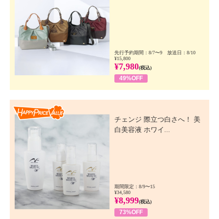
先行予約期間：8/7〜9 放送日：8/10
¥15,800
¥7,980
(税込)
49%OFF
Happy Price Value
チェンジ 際立つ白さへ！ 美
白美容液 ホワイ...
期間限定：8/9〜15
¥34,580
¥8,999
(税込)
73%OFF