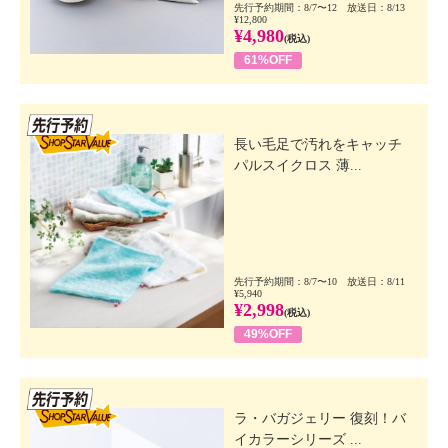
先行予約期間：8/7〜12 放送日：8/13
¥12,800
¥4,980
(税込)
61%OFF
先行SSV
長い毛足で汚れをキャッチ
パルスイクロス 薄...
先行予約期間：8/7〜10 放送日：8/11
¥5,940
¥2,998
(税込)
49%OFF
先行SSV
ラ・バガジェリー 復刻！バ
イカラーシリーズ ...