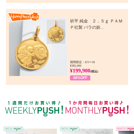
Happy Price Value
祈平 純金 ２．５ｇ ＰＡＭ
Ｐ社製 バラの妖...
期間限定：8/5〜18
¥385,000
¥199,900
(税込)
48%OFF
WEEKLY PUSH
W