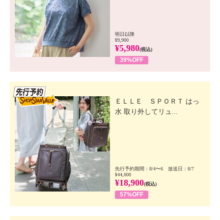
明日以降
¥9,900
¥5,980
(税込)
39%OFF
先行SSV
ＥＬＬＥ ＳＰＯＲＴ はっ
水 取り外してリュ...
先行予約期間：8/4〜6 放送日：8/7
¥44,000
¥18,900
(税込)
57%OFF