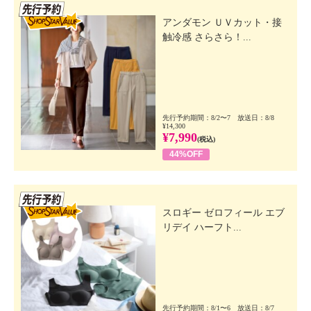
先行SSV
アンダモン ＵＶカット・接
触冷感 さらさら！...
先行予約期間：8/2〜7 放送日：8/8
¥14,300
¥7,990
(税込)
44%OFF
先行SSV
スロギー ゼロフィール エブ
リデイ ハーフト...
先行予約期間：8/1〜6 放送日：8/7