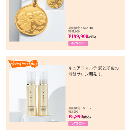
期間限定：8/5〜18
¥385,000
¥199,900
(税込)
48%OFF
Happy Price Value
キュアフォルテ 髪と頭皮の
老舗サロン開発 し...
期間限定：8/1〜7
¥13,200
¥5,990
(税込)
54%OFF