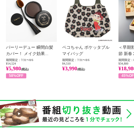
パーリーデュー 瞬間白髪
ペコちゃん ポケッタブル
＜早期
カバー！ メイク効果...
マイバッグ
節 新春
期間限定：7/31〜8/6
期間限定：7/31〜8/6
期間限定：8
¥14,524
¥4,510
¥34,800
¥5,980
¥3,990
¥18,98
(税込)
(税込)
58%OFF
45%OF