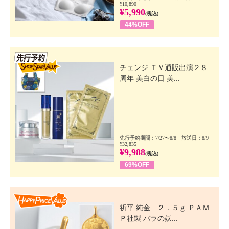
¥10,890
¥5,990
(税込)
44%OFF
先行SSV
チェンジ ＴＶ通販出演２８
周年 美白の日 美...
先行予約期間：7/27〜8/8 放送日：8/9
¥32,835
¥9,988
(税込)
69%OFF
Happy Price Value
祈平 純金 ２．５ｇ ＰＡＭ
Ｐ社製 バラの妖...