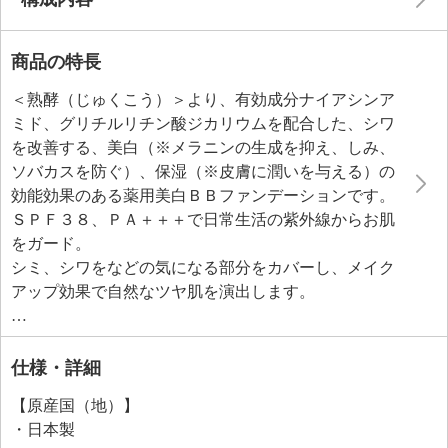
商品の特長
＜熟酵（じゅくこう）＞より、有効成分ナイアシンア
ミド、グリチルリチン酸ジカリウムを配合した、シワ
を改善する、美白（※メラニンの生成を抑え、しみ、
ソバカスを防ぐ）、保湿（※皮膚に潤いを与える）の
効能効果のある薬用美白ＢＢファンデーションです。
ＳＰＦ３８、ＰＡ＋＋＋で日常生活の紫外線からお肌
をガード。
シミ、シワをなどの気になる部分をカバーし、メイク
アップ効果で自然なツヤ肌を演出します。
伸びが良く、カバー力があるのに軽い付け心地。
しっとりした使用感なのに表面はさらっとしていて、
マスクにつきにくい。
仕様・詳細
【原産国（地）】
・日本製