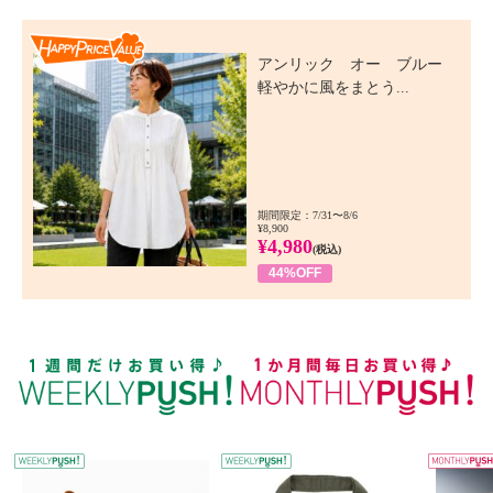
Happy Price Value
アンリック オー ブルー
軽やかに風をまとう...
期間限定：7/31〜8/6
¥8,900
¥4,980
(税込)
44%OFF
WEEKLY PUSH
W