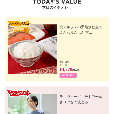
本日のイチオシ！
SHOP STAR VALUE
北アルプスの天然水仕立て
ふんわりごはん 富...
明日以降
¥8,640
¥4,770
(税込)
44%OFF
GO! GO! VALUE
ラ ヴァーグ デトワール
さりげなく決まる ...