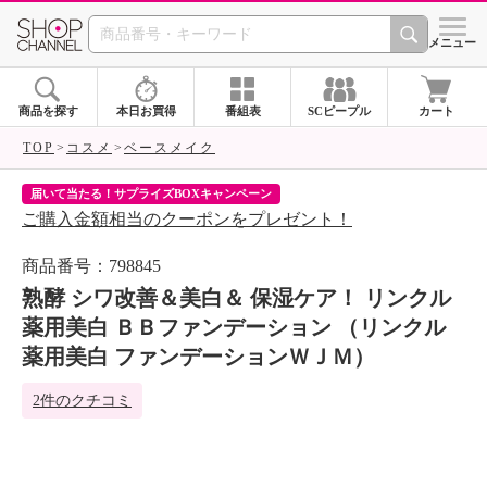
SHOP CHANNEL 
メニュー
商品を探す
本日お買得
番組表
SCピープル
カート
TOP
コスメ
ベースメイク
届いて当たる！サプライズBOXキャンペーン
ク
ご購入金額相当のクーポンをプレゼント！
ク
商品番号：798845
熟酵 シワ改善＆美白＆ 保湿ケア！ リンクル
薬用美白 ＢＢファンデーション （リンクル
薬用美白 ファンデーションＷＪＭ）
2件のクチコミ