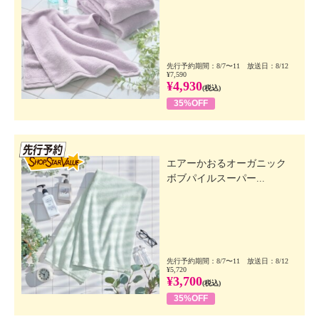
先行予約期間：8/7〜11 放送日：8/12
¥7,590
¥4,930
(税込)
35%OFF
先行SSV
エアーかおるオーガニック
ボブパイルスーパー...
先行予約期間：8/7〜11 放送日：8/12
¥5,720
¥3,700
(税込)
35%OFF