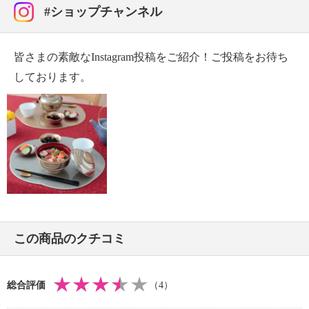
ｃｍ
#ショップチャンネル
祝いの肴などを盛り付けるのにぴったりです。
・木の葉小皿：約縦７．５×横１０．８×高さ２ｃｍ
【重さ】
皆さまの素敵なInstagram投稿をご紹介！ご投稿をお待ち
・花びら小鉢：約３７ｇ
・福梅銘々皿：約６９ｇ
しております。
・木の葉小皿：約２１ｇ
【使用可能 熱／冷源】
・ガス：不可、電磁（ＩＨ）調理器：不可、電熱調理
器：不可、ハロゲン調理器：不可、電子レンジ：不
可、
オーブン：不可、冷蔵：可、冷凍：不可
【メンテナンス】
・食器洗い機：不可、食器乾燥機：不可
【使用上の注意】
この商品のクチコミ
※詳細は同梱書類参照
【同梱書類】
・使用上の注意
総合評価
（4）
【保証（有無）、保証期間】
・なし