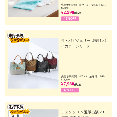
先行予約期間：8/7〜10 放送日：8/11
¥5,940
¥2,998
(税込)
49%OFF
先行SSV
ラ・バガジェリー 復刻！バ
イカラーシリーズ ...
先行予約期間：8/7〜9 放送日：8/10
¥15,800
¥7,980
(税込)
49%OFF
先行SSV
チェンジ ＴＶ通販出演２８