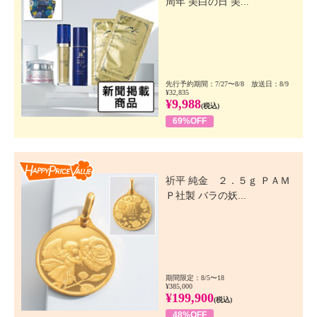
周年 美白の日 美...
先行予約期間：7/27〜8/8 放送日：8/9
¥32,835
¥9,988
(税込)
69%OFF
Happy Price Value
祈平 純金 ２．５ｇ ＰＡＭ
Ｐ社製 バラの妖...
期間限定：8/5〜18
¥385,000
¥199,900
(税込)
48%OFF