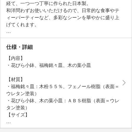
経て、一つ一つ丁寧に作られた日本製。
和洋問わずお使いいただけるので、日常的な食事やテ
ィーパーティーなど、多彩なシーンを華やかに盛り上
げてくれます。
＜福梅銘々皿＞
梅の花弁が立体的に浮き上がったデザインで、表面に
は繊細な色合いのラメを、縁と裏面には朱色を塗って
仕様・詳細
います。
【内容】
照明が当たって放たれる高貴な輝きが、祝いの食事を
・花びら小鉢、福梅銘々皿、木の葉小皿
引き立てます。
＜花びら小鉢＞
【材質】
可憐な花びらのような曲線が優雅。
・福梅銘々皿：木粉５５％、フェノール樹脂（表面＝
副菜や箸休めなどを盛り付けて、食卓のアクセントと
ウレタン塗装）
して演出できます。
・花びら小鉢、木の葉小皿：ＡＢＳ樹脂（表面＝ウレ
内側には繊細な色合いのラメを塗り、外側には朱色を
タン塗装）
塗りました。
【サイズ】
＜木の葉小皿＞
・花びら小鉢：約縦９．３×横９．５×高さ３．８ｃｍ
食材が映える朱色を塗り、ポイントで茎の部分にラメ
・福梅銘々皿：約縦１４．５×横１４．５×高さ１．５
を塗りました。