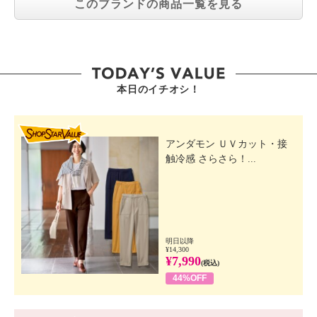
このブランドの商品一覧を見る
本日のイチオシ！
SHOP STAR VALUE
アンダモン ＵＶカット・接
触冷感 さらさら！...
明日以降
¥14,300
¥7,990
(税込)
44%OFF