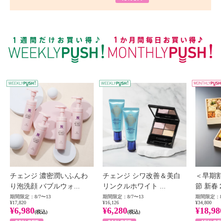
WEEKLY PUSH
W
チェンジ 濃密潤いふんわ
チェンジ シワ改善＆美白
＜早期
り泡洗顔 バブルウォ...
リンクルホワイト ...
節 新春
期間限定：8/7〜13
期間限定：8/7〜13
期間限定：8
¥17,820
¥16,126
¥34,800
¥6,980
¥6,280
¥18,98
(税込)
(税込)