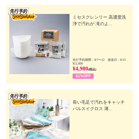
先行SSV
ミセスクレンリー 高濃度洗
浄で汚れが 滝のよ...
先行予約期間：8/7〜12 放送日：8/13
¥12,800
¥4,980
(税込)
61%OFF
先行SSV
長い毛足で汚れをキャッチ
パルスイクロス 薄...