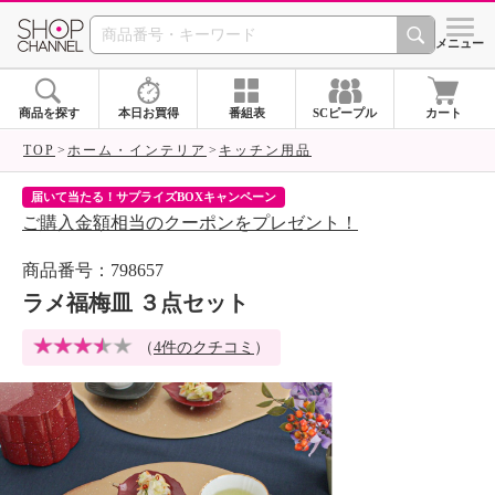
SHOP CHANNEL 
メニュー
商品を探す
本日お買得
番組表
SCピープル
カート
TOP
ホーム・インテリア
キッチン用品
届いて当たる！サプライズBOXキャンペーン
ク
ご購入金額相当のクーポンをプレゼント！
ク
商品番号：798657
ラメ福梅皿 ３点セット
（
4件のクチコミ
）