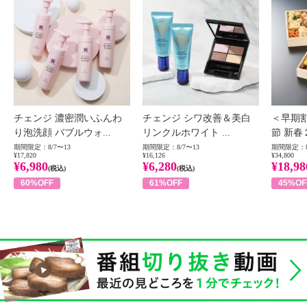
チェンジ 濃密潤いふんわ
チェンジ シワ改善＆美白
＜早期
り泡洗顔 バブルウォ...
リンクルホワイト ...
節 新春
期間限定：8/7〜13
期間限定：8/7〜13
期間限定：8
¥17,820
¥16,126
¥34,800
¥6,980
¥6,280
¥18,98
(税込)
(税込)
60%OFF
61%OFF
45%OF