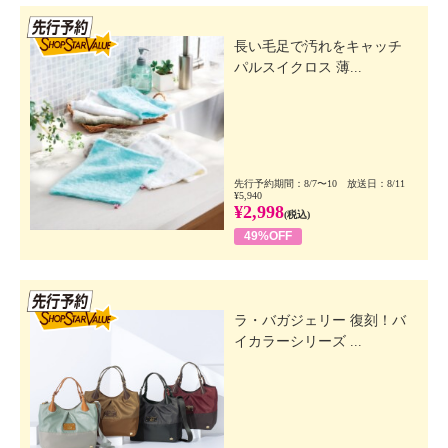
先行SSV
長い毛足で汚れをキャッチ
パルスイクロス 薄...
先行予約期間：8/7〜10 放送日：8/11
¥5,940
¥2,998
(税込)
49%OFF
先行SSV
ラ・バガジェリー 復刻！バ
イカラーシリーズ ...