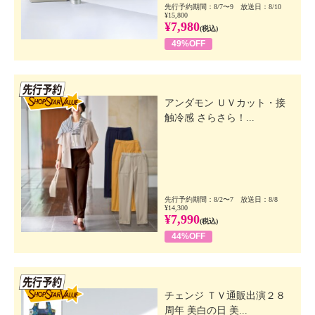
先行予約期間：8/7〜9 放送日：8/10
¥15,800
¥7,980
(税込)
49%OFF
先行SSV
アンダモン ＵＶカット・接
触冷感 さらさら！...
先行予約期間：8/2〜7 放送日：8/8
¥14,300
¥7,990
(税込)
44%OFF
先行SSV
チェンジ ＴＶ通販出演２８
周年 美白の日 美...