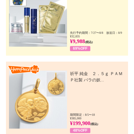
先行予約期間：7/27〜8/8 放送日：8/9
¥32,835
¥9,988
(税込)
69%OFF
Happy Price Value
祈平 純金 ２．５ｇ ＰＡＭ
Ｐ社製 バラの妖...
期間限定：8/5〜18
¥385,000
¥199,900
(税込)
48%OFF