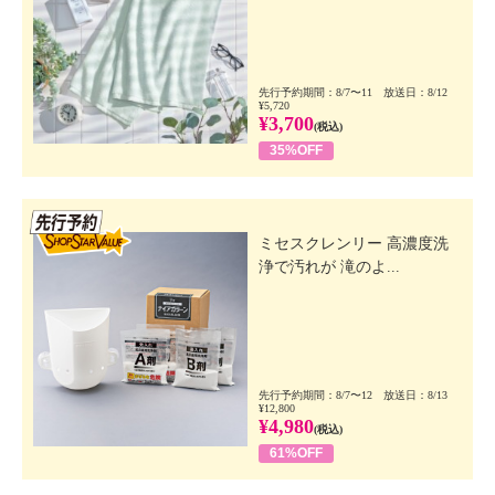
先行予約期間：8/7〜11 放送日：8/12
¥5,720
¥3,700
(税込)
35%OFF
先行SSV
ミセスクレンリー 高濃度洗
浄で汚れが 滝のよ...
先行予約期間：8/7〜12 放送日：8/13
¥12,800
¥4,980
(税込)
61%OFF