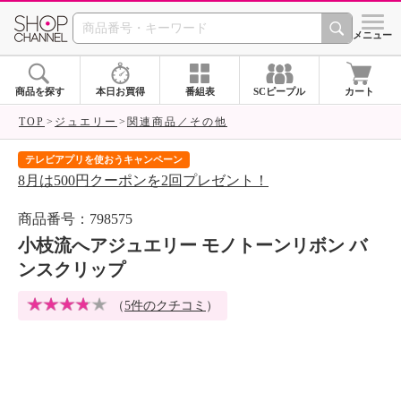
SHOP CHANNEL 
メニュー
商品を探す
本日お買得
番組表
SCピープル
カート
TOP
ジュエリー
関連商品／その他
テレビアプリを使おうキャンペーン
届
8月は500円クーポンを2回プレゼント！
ご
商品番号：798575
小枝流へアジュエリー モノトーンリボン バ
ンスクリップ
（
5件のクチコミ
）