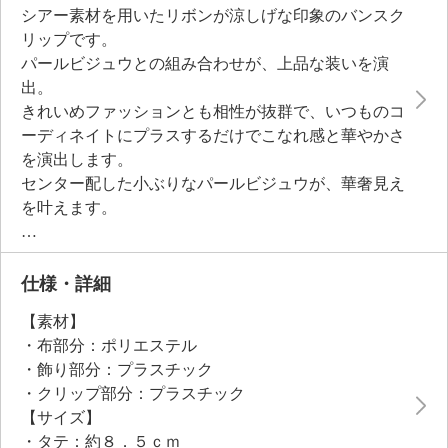
シアー素材を用いたリボンが涼しげな印象のバンスク
リップです。
パールビジュウとの組み合わせが、上品な装いを演
出。
きれいめファッションとも相性が抜群で、いつものコ
ーディネイトにプラスするだけでこなれ感と華やかさ
を演出します。
センター配した小ぶりなパールビジュウが、華奢見え
を叶えます。
髪を簡単にまとめることができ、忙しい時のアレンジ
にも使える便利なアイテム。
固定する力が強いため、髪をまとめた時にしっかりと
仕様・詳細
ホールドできるのも特徴。
【素材】
まとめ髪を作るのに時間がかからず、素早く髪を束ね
・布部分：ポリエステル
られます。
・飾り部分：プラスチック
・クリップ部分：プラスチック
【サイズ】
・タテ：約８．５ｃｍ