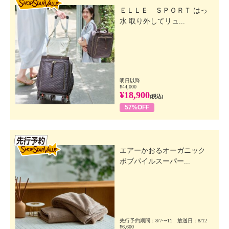
ＥＬＬＥ ＳＰＯＲＴ はっ
水 取り外してリュ...
明日以降
¥44,000
¥18,900
(税込)
57%OFF
先行SSV
エアーかおるオーガニック
ボブパイルスーパー...
先行予約期間：8/7〜11 放送日：8/12
¥6,600