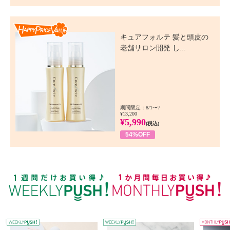
Happy Price Value
キュアフォルテ 髪と頭皮の
老舗サロン開発 し...
期間限定：8/1〜7
¥13,200
¥5,990
(税込)
54%OFF
WEEKLY PUSH
W