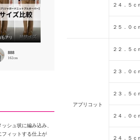
２４．５ｃ
２５．０ｃ
めもアリ
２２．５ｃ
888
162cm
２３．０ｃ
２３．５ｃ
アプリコット
２４．０ｃ
メッシュ状に編み込み、
にフィットする仕上が
２４．５ｃ