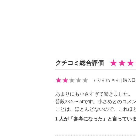
※普段と同じサイズをおすすめ。
迷われた場合や靴下やタイツなどを
ズ上をお選びください。
クチコミ総合評価
（
りんね
さん | 購入日：2
あまりにも小さすぎて驚きました。
普段23.5〜24です。小さめとのコ
ことは、ほとんどないので、これほ
1 人が「参考になった」と言ってい