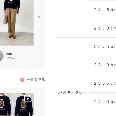
２４．５ｃ
２５．０ｃ
２２．５ｃ
888
choco
あお0
162cm
160cm
157cm
２３．０ｃ
一覧を見る
２３．５ｃ
ハスキーグレー
２４．０ｃ