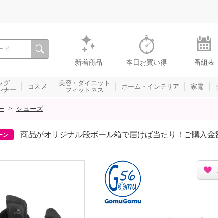
間を。通販・テレビショッピングのショップチャンネル
新着商品
本日お買い得
番組表
ッグ
美容・ダイエット
コスメ
ホーム・インテリア
家電
ンナー
フィットネス
>
ー
シューズ
商品がオリジナル段ボール箱で届けば当たり！ご購入金
ーン