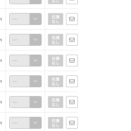
ｍ
ｍ
ｍ
ｍ
ｍ
ｍ