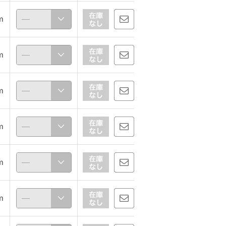
ｍ
ｍ
ｍ
K32
azu
154cm
158cm
ｍ
ｍ
ｍ