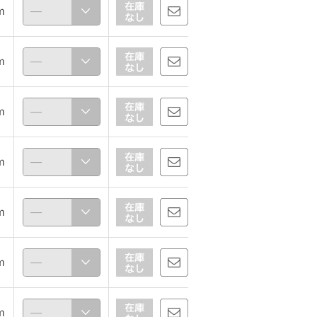
ｍ
ｍ
ｍ
ｍ
ｍ
ｍ
ｍ