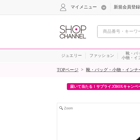
マイメニュー
新規会員登録
心おどる、瞬
靴・バ
ジュエリー
ファッション
小物・イ
SALE
>
TOPページ
靴・バッグ・小物・インナ
ンを2回プレゼント！
届いて当たる！サプライズBOXキャンペ
Zoom