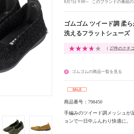
8月7日 9:00～ このブランドの番組
ゴムゴム ツイード調 柔
洗えるフラットシューズ
（
27件のクチ
ゴムゴムの商品一覧を見る
商品番号：798450
手編みのツイード調メッシュが
ョンで一日中ふんわり快適に。