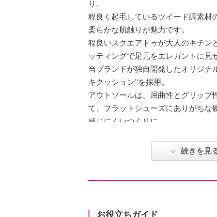
り。
程良く起毛しているツイード調素材
柔らかな肌触りが魅力です。
程良いスクエアトゥが大人のキチン
ッティングで足元をエレガントに見
当ブランドが独自開発したオリジナ
キクッション”を採用。
アウトソールは、屈曲性とグリップ
て、フラットシューズにありがちな
感じにくいつくりに。
本体はインソールを取り外して水洗
のがポイント（インソールの水洗い
続きを見
コンパクトに収まり持ち運びしやす
ューズとしてもおすすめです。
【素材】
・外側：ポリエステル
お役立ちガイド