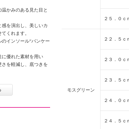
の温かみのある見た目と
２５．０ｃ
と感を演出し、美しいカ
せてくれます。
２２．５ｃ
ルのインソール“パンケー
性に優れた素材を用い
２３．０ｃ
硬さを軽減し、底つきを
い（洗濯機不可）できる
２３．５ｃ
は不可）。
る
モスグリーン
く、旅先でのセカンドシ
２４．０ｃ
２４．５ｃ