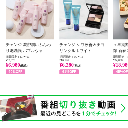
チェンジ 濃密潤いふんわ
チェンジ シワ改善＆美白
＜早期
り泡洗顔 バブルウォ...
リンクルホワイト ...
節 新春
期間限定：8/7〜13
期間限定：8/7〜13
期間限定：8
¥17,820
¥16,126
¥34,800
¥6,980
¥6,280
¥18,98
(税込)
(税込)
60%OFF
61%OFF
45%OF