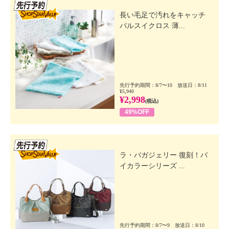
先行SSV
長い毛足で汚れをキャッチ
パルスイクロス 薄...
先行予約期間：8/7〜10 放送日：8/11
¥5,940
¥2,998
(税込)
49%OFF
先行SSV
ラ・バガジェリー 復刻！バ
イカラーシリーズ ...
先行予約期間：8/7〜9 放送日：8/10