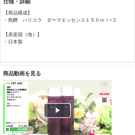
仕様・詳細
【商品構成】
・熟酵 ハリコラ ダーマエッセンス１５０ｍｌ×２
【原産国（地）】
・日本製
商品動画を見る
Play
Video