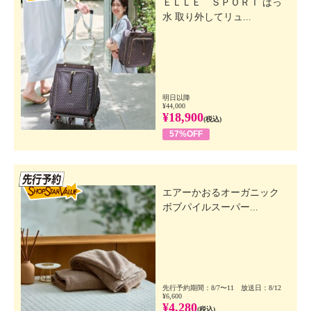
ＥＬＬＥ ＳＰＯＲＴ はっ
水 取り外してリュ...
明日以降
¥44,000
¥18,900
(税込)
57%OFF
先行SSV
エアーかおるオーガニック
ボブパイルスーパー...
先行予約期間：8/7〜11 放送日：8/12
¥6,600
¥4,280
(税込)