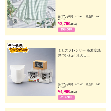
先行予約期間：8/7〜11 放送日：8/12
¥5,720
¥3,700
(税込)
35%OFF
先行SSV
ミセスクレンリー 高濃度洗
浄で汚れが 滝のよ...
先行予約期間：8/7〜12 放送日：8/13
¥12,800
¥4,980
(税込)
61%OFF