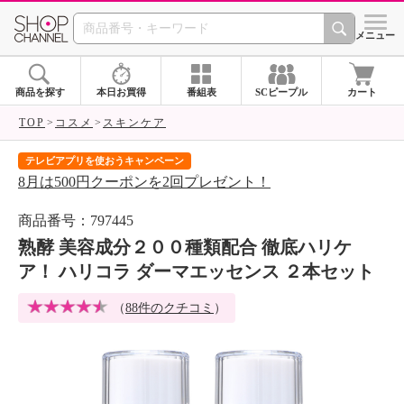
SHOP CHANNEL 
メニュー
商品を探す
本日お買得
番組表
SCピープル
カート
TOP
コスメ
スキンケア
テレビアプリを使おうキャンペーン
届
8月は500円クーポンを2回プレゼント！
ご
商品番号：797445
熟酵 美容成分２００種類配合 徹底ハリケ
ア！ ハリコラ ダーマエッセンス ２本セット
（
88件のクチコミ
）