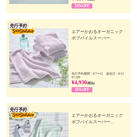
35%OFF
先行SSV
エアーかおるオーガニック
ボブパイルスーパー...
先行予約期間：8/7〜11 放送日：8/12
¥7,590
¥4,930
(税込)
35%OFF
先行SSV
エアーかおるオーガニック
ボブパイルスーパー...