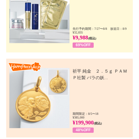
先行予約期間：7/27〜8/8 放送日：8/9
¥32,835
¥9,988
(税込)
69%OFF
Happy Price Value
祈平 純金 ２．５ｇ ＰＡＭ
Ｐ社製 バラの妖...
期間限定：8/5〜18
¥385,000
¥199,900
(税込)
48%OFF