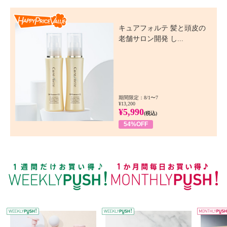
Happy Price Value
キュアフォルテ 髪と頭皮の
老舗サロン開発 し...
期間限定：8/1〜7
¥13,200
¥5,990
(税込)
54%OFF
WEEKLY PUSH
W