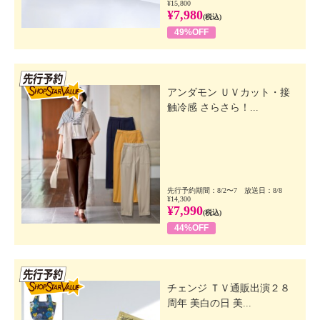
¥15,800
¥7,980
(税込)
49%OFF
先行SSV
アンダモン ＵＶカット・接
触冷感 さらさら！...
先行予約期間：8/2〜7 放送日：8/8
¥14,300
¥7,990
(税込)
44%OFF
先行SSV
チェンジ ＴＶ通販出演２８
周年 美白の日 美...