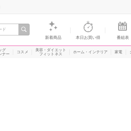
録
、瞬間を。通販・テレビショッピングのショップチャンネル
新着商品
本日お買い得
番組表
ッグ
美容・ダイエット
コスメ
ホーム・インテリア
家電
ンナー
フィットネス