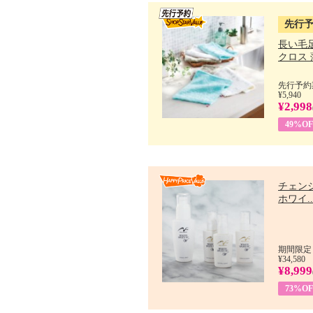
先行
長い毛
クロス 薄
先行予約期
¥5,940
¥2,998
49%OF
チェン
ホワイ..
期間限定：
¥34,580
¥8,999
73%OF