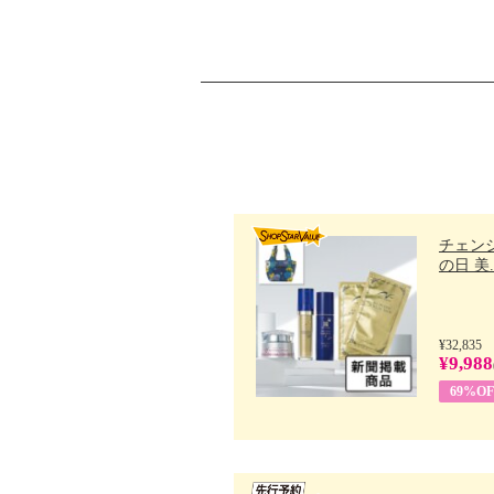
チェン
の日 美..
¥32,835
¥9,988
69%OF