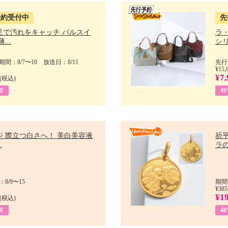
予約受付中
先
足で汚れをキャッチ パルスイ
ラ
...
シリ
間：8/7〜10 放送日：8/11
先行
¥15,
¥7,
(税込)
F
4
ジ 際立つ白さへ！ 美白美容液
祈平
.
ラの
8/9〜15
期間
¥385
¥1
(税込)
F
4