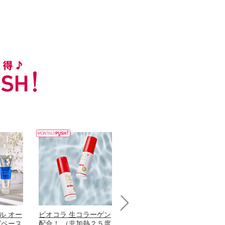
ル オー
ビオコラ 生コラーゲン
オリタリア社 エキスト
チ
Next
グペース
配合！ （非加熱２５度
ラバージン オリーブオ
わ