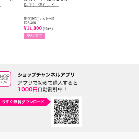
.
以下） 弾むよう...
イル （ノンフィ...
ッ
期間限定：8/1〜31
期間限定：8/1〜31
期
¥26,400
¥22,400
¥17
¥11,800
¥8,200
¥6
(税込)
(税込)
55%OFF
63%OFF