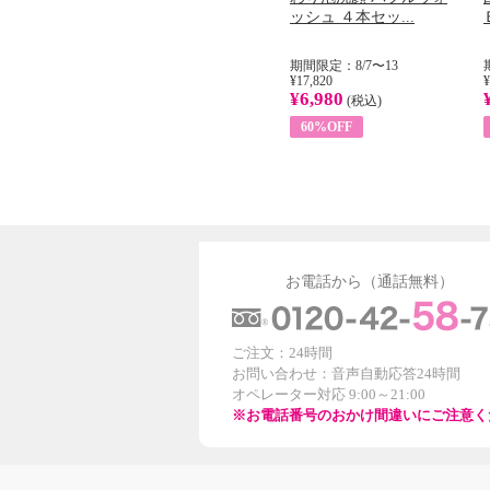
...
イル （ノンフィ...
ッシュ ４本セッ...
31
期間限定：8/1〜31
期間限定：8/7〜13
¥22,400
¥17,820
¥
¥8,200
¥6,980
)
(税込)
(税込)
63%OFF
60%OFF
お電話から（通話無料）
ご注文：24時間
お問い合わせ：音声自動応答24時間
オペレーター対応 9:00～21:00
※お電話番号のおかけ間違いにご注意く