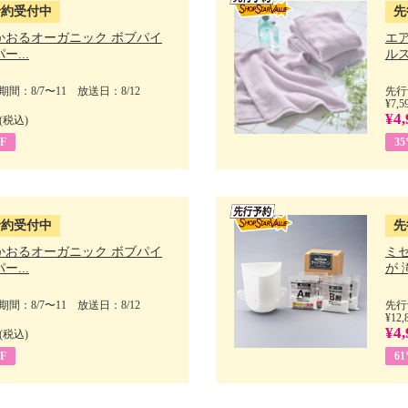
予約受付中
先
かおるオーガニック ボブパイ
エ
ー...
ルス
間：8/7〜11 放送日：8/12
先行
¥7,5
¥4,
(税込)
F
3
予約受付中
先
かおるオーガニック ボブパイ
ミ
ー...
が 
間：8/7〜11 放送日：8/12
先行
¥12,
¥4,
(税込)
F
6