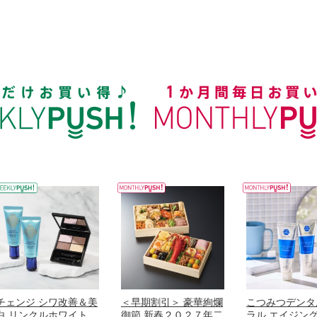
チェンジ シワ改善＆美
＜早期割引＞ 豪華絢爛
こつみつデンタ
白 リンクルホワイト
御節 新春２０２７年二
ラル エイジン