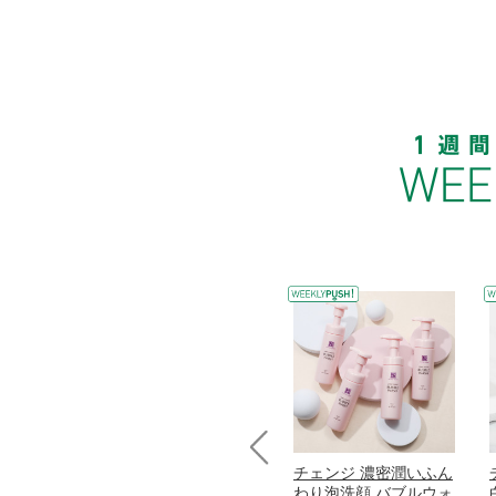
コラーゲン
オリタリア社 エキスト
チェンジ 濃密潤いふん
Prev
加熱２５度
ラバージン オリーブオ
わり泡洗顔 バブルウォ