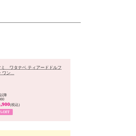
マミ ワタナベ ティアードドルフ
 ワン...
以降
080
,900
(税込)
0%OFF