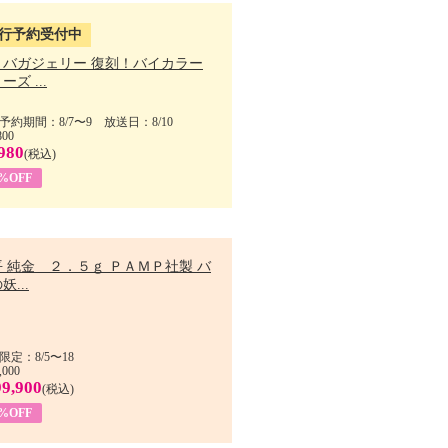
行予約受付中
・バガジェリー 復刻！バイカラー
ーズ ...
予約期間：8/7〜9 放送日：8/10
800
980
(税込)
9%OFF
 純金 ２．５ｇ ＰＡＭＰ社製 バ
妖...
限定：8/5〜18
,000
99,900
(税込)
8%OFF