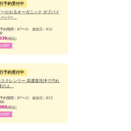
行予約受付中
アーかおるオーガニック ボブパイ
ーパー...
予約期間：8/7〜11 放送日：8/12
90
930
(税込)
5%OFF
行予約受付中
セスクレンリー 高濃度洗浄で汚れ
滝のよ...
予約期間：8/7〜12 放送日：8/13
800
980
(税込)
1%OFF