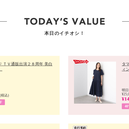
本日のイチオシ！
ジ ＴＶ通販出演２８周年 美白
タ
.
ィン
明日
¥25,
(税込)
¥14
F
4