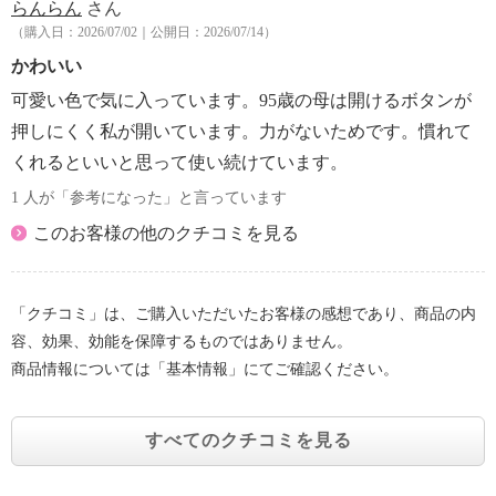
らんらん
さん
間放置した場合におけるその水の温度
（購入日：2026/07/02｜公開日：2026/07/14）
【メンテナンス】
かわいい
・食器洗い機：不可、食器乾燥機：不可
※詳細は同梱書類等参照
可愛い色で気に入っています。95歳の母は開けるボタンが
・ご使用後は、その日のうちにきれいに洗い、十分に
押しにくく私が開いています。力がないためです。慣れて
乾かす。
くれるといいと思って使い続けています。
・本体とふたはつけおき洗いをしない。
1 人が「参考になった」と言っています
・本体を洗い終わったら、すぐに乾いた布で外側の水
気をふきとる。
このお客様の他のクチコミを見る
・食器洗い乾燥機や食器乾燥器は使用しない。また、
煮沸しない。
【使用上の注意】
「クチコミ」は、ご購入いただいたお客様の感想であり、商品の内
※詳細は同梱書類等参照
容、効果、効能を保障するものではありません。
・乳幼児の手の届くところには置かない。また、いた
商品情報については「基本情報」にてご確認ください。
ずらに注意する。
・ストロー部分をくわえながら歩かない。
・熱い物を入れない。
すべてのクチコミを見る
・ドライアイス、炭酸飲料などは絶対に入れない。
・コンロやストーブなど、火気のそばには近づけな