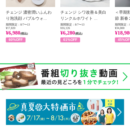
チェンジ 濃密潤いふんわ
チェンジ シワ改善＆美白
＜早期
り泡洗顔 バブルウォ...
リンクルホワイト ...
節 新春
期間限定：8/7〜13
期間限定：8/7〜13
期間限定：8
¥17,820
¥16,126
¥34,800
¥6,980
¥6,280
¥18,98
(税込)
(税込)
60%OFF
61%OFF
45%OF