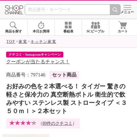
SHOP CHANNEL 
メニュー
商品を探す
本日お買得
番組表
SCピープル
カート
TOP
家電
キッチン家電
クチコミ・Instagramキャンペーン
ネ
クーポンが当たるチャンス！
ネ
商品番号：797146
セット商品
お好みの色を２本選べる！ タイガー 驚きの
軽さと保冷力の 真空断熱ボトル 衛生的で飲
みやすい ステンレス製 ストロータイプ ＜３
５０ｍｌ＞２本セット
（
89件のクチコミ
）