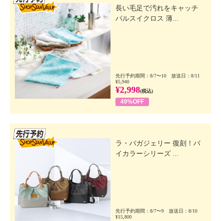
長い毛足で汚れをキャッチ
パルスイクロス 薄...
先行予約期間：8/7〜10 放送日：8/11
¥5,940
¥2,998
(税込)
49%OFF
先行SSV
ラ・バガジェリー 復刻！バ
イカラーシリーズ ...
先行予約期間：8/7〜9 放送日：8/10
¥15,800