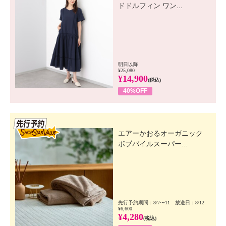
ドドルフィン ワン...
明日以降
¥25,080
¥14,900
(税込)
40%OFF
先行SSV
エアーかおるオーガニック
ボブパイルスーパー...
先行予約期間：8/7〜11 放送日：8/12
¥6,600
¥4,280
(税込)