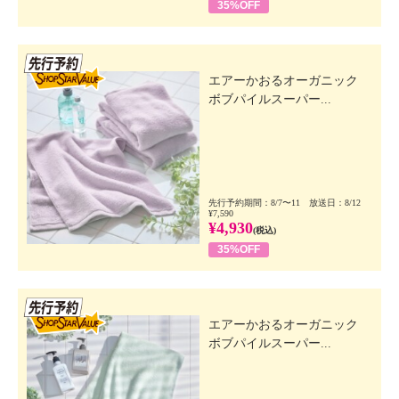
35%OFF
先行SSV
エアーかおるオーガニック
ボブパイルスーパー...
先行予約期間：8/7〜11 放送日：8/12
¥7,590
¥4,930
(税込)
35%OFF
先行SSV
エアーかおるオーガニック
ボブパイルスーパー...