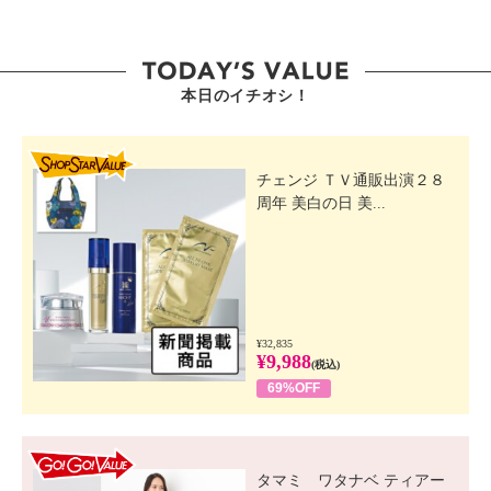
【梱包状態】
・化粧箱入り
【原産国（地）】
・ベトナム製
本日のイチオシ！
SHOP STAR VALUE
チェンジ ＴＶ通販出演２８
周年 美白の日 美...
¥32,835
¥9,988
(税込)
69%OFF
GO! GO! VALUE
タマミ ワタナベ ティアー