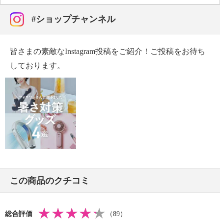
[タイガー 驚きの軽さと保冷力の 真空断熱ボトル 衛生
的で飲みやすい ステンレス製 ストロータイプ ＜３５
#ショップチャンネル
０ｍｌ＞]
【内容】
皆さまの素敵なInstagram投稿をご紹介！ご投稿をお待ち
・本体（型番：ＭＣＳ−Ａ３５Ｎ）
しております。
[お好みの色を２本選べる！ タイガー 驚きの軽さと保
冷力の 真空断熱ボトル 衛生的で飲みやすい ステンレ
ス製 ストロータイプ ＜３５０ｍｌ＞２本セット]の商
品説明
「お好みの色を２本選べる！ タイガー 驚きの軽さと
保冷力の 真空断熱ボトル 衛生的で飲みやすい ステン
レス製 ストロータイプ ＜３５０ｍｌ＞２本セット」
のご紹介です。
この商品のクチコミ
[タイガー 驚きの軽さと保冷力の 真空断熱ボトル 衛生
的で飲みやすい ステンレス製 ストロータイプ ＜３５
０ｍｌ＞]の商品説明
総合評価
（89）
ふた、せん、せんカバーに抗菌加工をほどこし、内面