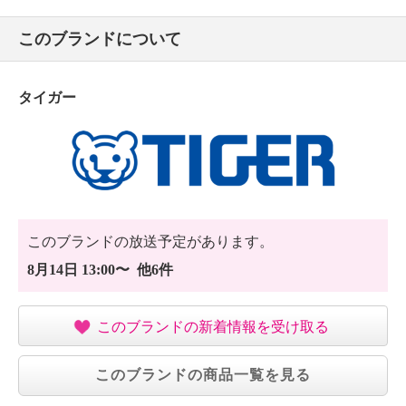
い。
このブランドについて
・牛乳、乳飲料、果汁などは入れない。
・電子レンジで加熱しない。
・飲み物の保冷以外に使わない。
タイガー
・冷凍庫に入れない。
・お茶の葉、果肉などは入れない。
・みそ汁、スープなど塩分を含んだものは入れない。
・自動車走行中は使わない。
・パソコンやデジカメなどの電子機器と一緒に持ち運
ばない。
・本体の底に貼ってあるシールは、はがさない。
このブランドの放送予定があります。
・飲み物は、できるだけ早く飲みきる。
8月14日 13:00〜 他6件
・スポーツ飲料を入れた場合は、使用後、すぐにお手
入れをする。
【同梱書類】
このブランドの新着情報を受け取る
・取扱説明書
【保証（有無）、保証期間】
このブランドの商品一覧を見る
・なし