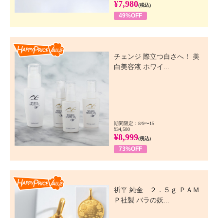
¥7,980
(税込)
49%OFF
Happy Price Value
チェンジ 際立つ白さへ！ 美
白美容液 ホワイ...
期間限定：8/9〜15
¥34,580
¥8,999
(税込)
73%OFF
Happy Price Value
祈平 純金 ２．５ｇ ＰＡＭ
Ｐ社製 バラの妖...