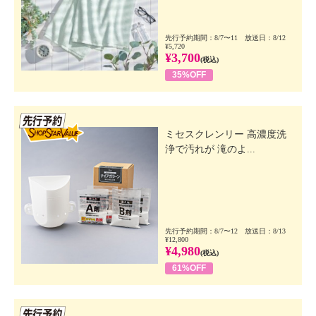
先行予約期間：8/7〜11 放送日：8/12
¥5,720
¥3,700
(税込)
35%OFF
先行SSV
ミセスクレンリー 高濃度洗
浄で汚れが 滝のよ...
先行予約期間：8/7〜12 放送日：8/13
¥12,800
¥4,980
(税込)
61%OFF
先行SSV