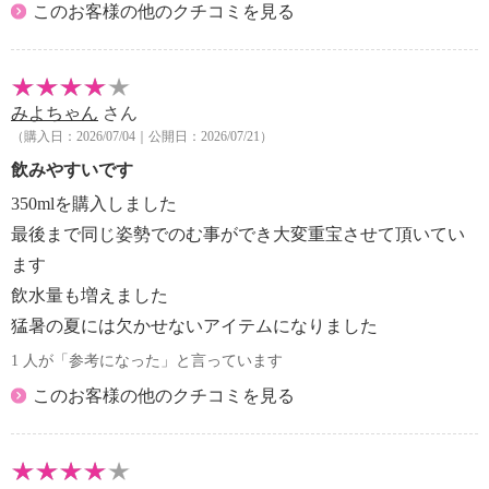
【材質】
このお客様の他のクチコミを見る
・内びん、胴部、肩部、ストロー：ステンレス鋼
・せん：ポリプロピレン
・パッキン：シリコーンゴム
【サイズ】
みよちゃん
さん
・約幅６．６×奥行７×高さ１９．４ｃｍ
（購入日：2026/07/04｜公開日：2026/07/21）
【重さ】
飲みやすいです
・約０．１９ｋｇ
350mlを購入しました
【容量】
最後まで同じ姿勢でのむ事ができ大変重宝させて頂いてい
・実容量：０．３５リットル
ます
【使用可能 熱／冷源】
・ガス：不可、電磁（ＩＨ）調理器：不可、電熱調理
飲水量も増えました
器：不可、ハロゲン調理器：不可、電子レンジ：不
猛暑の夏には欠かせないアイテムになりました
可、オーブン：不可、冷蔵：可、冷凍：不可
1 人が「参考になった」と言っています
【商品仕様詳細】
このお客様の他のクチコミを見る
・保冷効力（６時間）：９℃以下
※保冷効力とは、室温２０℃±２℃において製品に
冷水を満たし、
縦置きにした状態で水温が４℃±１℃のときから６時