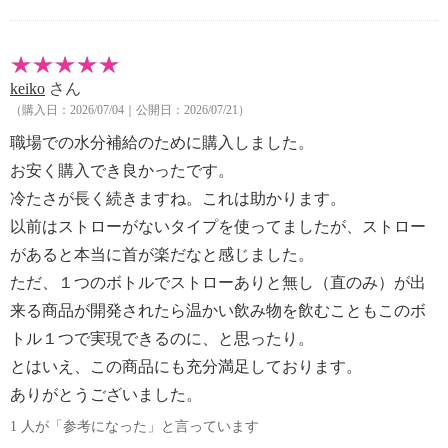
には“スーパークリーンプラス（Ｐｌｕｓ）”加工を採
用した、＜タイガー＞
独自の衛生仕様“バイオガード（ＢｉｏＧｕａｒ
keiko
さん
ｄ）”シリーズより、ストロータイプの真空断熱ボト
（購入日：2026/07/04｜公開日：2026/07/21）
ルのご紹介です。
＜タイガー＞
職場での水分補給のために購入しました。
独自のスピニング加工により、極限まで内びんの素材
お安く購入でき良かったです。
を薄く加工して軽量化を実現した、持ち運びやすいつ
冷たさが長く続きますね。これは助かります。
くり。
以前はストローがないタイプを使ってましたが、ストロー
ステンレス製真空二重構造により、冷たい飲み物を冷
があると本当に首が楽だなと感じました。
たいまま！飲みごろの温度をキープします。
ただ、１つのボトルでストローありと無し（直のみ）が出
結露しにくく、ふたは片手で開けやすい“ループせ
ん”を採用し、事務仕事をしながら、アウトドアのと
来る商品が開発されたら温かい飲み物を飲むこともこのボ
きなどにもさっと水分補給しやすいのもうれしいポイ
トル１つで実現できるのに、と思ったり。
ント！汚れやニオイが残りにくく、取り外して隅々ま
とはいえ、この商品にも充分満足しております。
で洗えるステンレス製ストローを採用した、サステナ
ありがとうございました。
ブルでいつも持ち歩きたくなるアイテムです。
1 人が「参考になった」と言っています