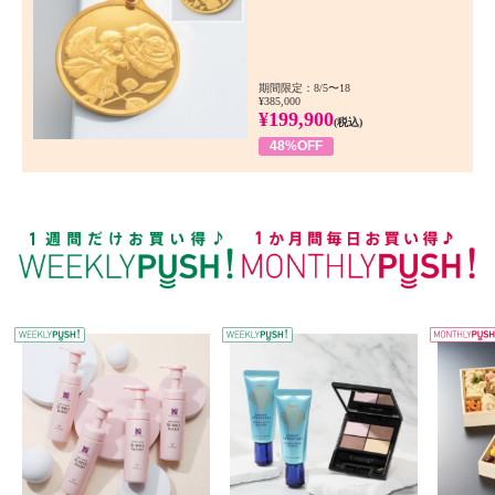
期間限定：8/5〜18
¥385,000
¥199,900
(税込)
48%OFF
WEEKLY PUSH
W