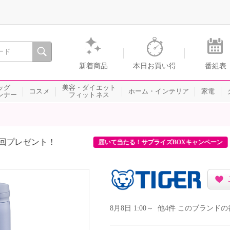
間を。通販・テレビショッピングのショップチャンネル
新着商品
本日お買い得
番組表
ッグ
美容・ダイエット
コスメ
ホーム・インテリア
家電
ンナー
フィットネス
商品がオリジナル段ボール箱で届けば当たり！ご購入金
ーン
8月8日 1:00～ 他4件 このブラン