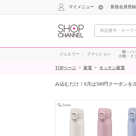
マイメニュー
新規会員登録
心おどる、瞬
靴・バ
ジュエリー
ファッション
小物・イ
SALE
>
>
TOPページ
家電
キッチン家電
ンを2回プレゼント！
届いて当たる！サプライズBOXキャンペ
Zoom