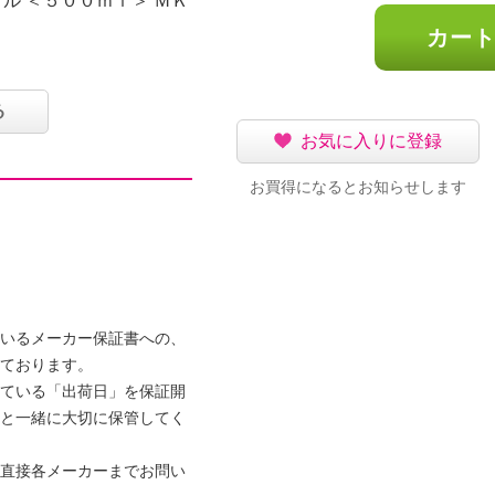
トル ＜５００ｍｌ＞ ＭＫ
カー
る
お気に入りに登録
ガー 食器洗い乾燥機
お買得になるとお知らせします
断熱 ワンプッシュボ
]の商品説明
ー 食器洗い乾燥機対応で
ッシュボトル ＜５００
いるメーカー保証書への、
ております。
ている「出荷日」を保証開
と一緒に大切に保管してく
ュボトル ＜５００ｍｌ
直接各メーカーまでお問い
のしやすさ、飲みやすさ