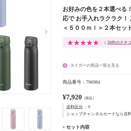
お好みの色を２本選べる！
応で お手入れラクラク！
＜５００ｍｌ＞２本セッ
（
50件のクチ
タイガーの商品一覧を見る
商品番号：796984
¥7,920
（税込）
送料区分
：S
ショップチャンネルカードなら送
セット内容