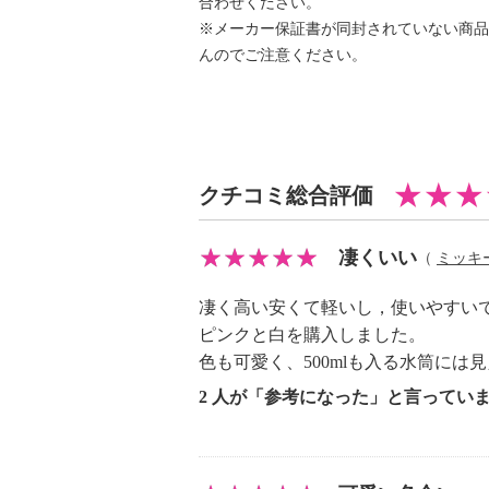
合わせください。
の両面にこだわってお作りしました
※メーカー保証書が同封されていない商品
んのでご注意ください。
パッキンとせんが一体化した“らくら
洗え、ふた・飲み口・本体すべてが
人間工学に基づいた、らくに押しや
い飲み口のカーブにより、飲みやす
す。
クチコミ総合評価
また、スーパークリーン加工ｐｌｕ
がつきにくくサビに強いから衛生的
凄くいい
（
ミッキ
真空断熱でしっかり保冷・保温する
長く楽しめるのもポイント。
凄く高い安くて軽いし，使いやすい
軽量設計で持ち運びにも便利です。
ピンクと白を購入しました。
お好みの飲み物を傍らに、日常シー
色も可愛く、500mlも入る水筒に
2 人が「参考になった」と言ってい
【材質】
・内びん、胴部、肩部：ステンレス
・せん：ポリプロピレン