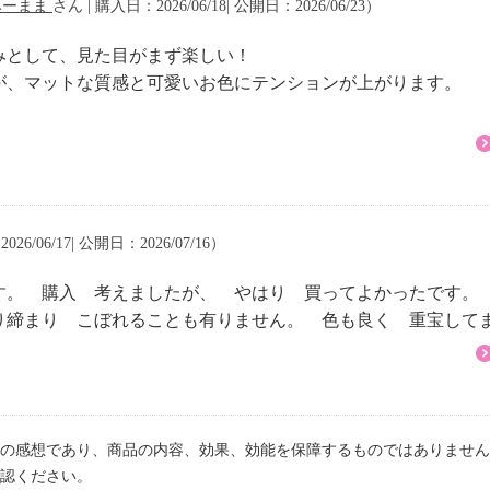
みーまま
さん | 購入日：2026/06/18| 公開日：2026/06/23）
みとして、見た目がまず楽しい！
．５ｃｍ
が、マットな質感と可愛いお色にテンションが上がります。
26/06/17| 公開日：2026/07/16）
：不可、電熱調理器：不
ンジ：不可、
す。 購入 考えましたが、 やはり 買ってよかったです。
不可
り締まり こぼれることも有りません。 色も良く 重宝して
の感想であり、商品の内容、効果、効能を保障するものではありません
熱湯を満たし、縦置きにし
認ください。
ら１時間お