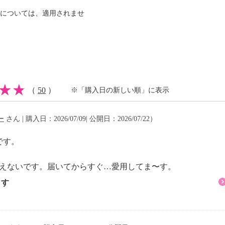
。
については、適用されませ
くキャップ”は手間なく
食器洗い乾燥機に対応！
すいボタンやこぼれにく
いボトルに仕上げていま
（
50
）
※「購入日の新しい順」に表示
ｓにより、汚れ・におい
。
ー
さん | 購入日：2026/07/09| 公開日：2026/07/22）
ので、飲みごろの温度で
です。
ンをより楽しく！
は見えないです。届いてからすぐ…愛用してま〜す。
ます
鋼