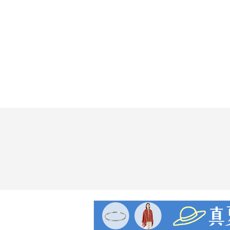
よび６時間放置した場合におけるそ
＜保冷効力＞
・６時間：８℃以下
※室温２０℃±２℃において製品に
た状態で水温が４℃±１℃のときから
した場合におけるその水の温度
【メンテナンス】
・食器洗い機：可、食器乾燥機：可
※詳細は同梱書類等参照
・つけ置き洗いはしない。
・塩素系漂白剤は使わない。
【使用上の注意】
※詳細は同梱書類等参照
・ドライアイス、炭酸飲料などは絶
・牛乳、乳飲料、果汁などは入れな
・電子レンジで加熱しない。