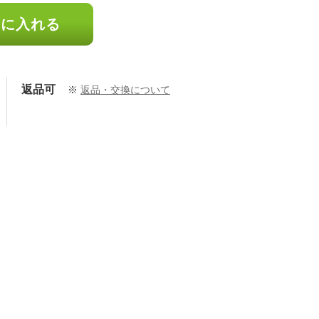
トに入れる
返品可
※
返品・交換について