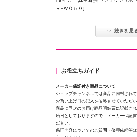
[タイガー 真空断熱 ワンプッシュボ
Ｒ−Ｗ０５０]
【内容】
・本体（型番：ＭＫＲ−Ｗ０５０）
続きを見
[お好みの色を２本選べる！ タイ
対応で お手入れラクラク！ 真空
トル ＜５００ｍｌ＞２本セット
お役立ちガイド
「お好みの色を２本選べる！ タイガ
お手入れラクラク！ 真空断熱 ワンプ
メーカー保証付き商品について
ｍｌ＞２本セット」のご紹介です。
ショップチャンネルでは商品に同封されて
お買い上げ日の記入を省略させていただい
商品に同封のお届け商品明細票に記載され
始日としておりますので、メーカー保証書
[タイガー 真空断熱 ワンプッシ
ださい。
＞ ＭＫＲ−Ｗ０５０]の商品説明
保証内容についてのご質問・修理依頼等は
毎日使うものだからこそ、お手入れ