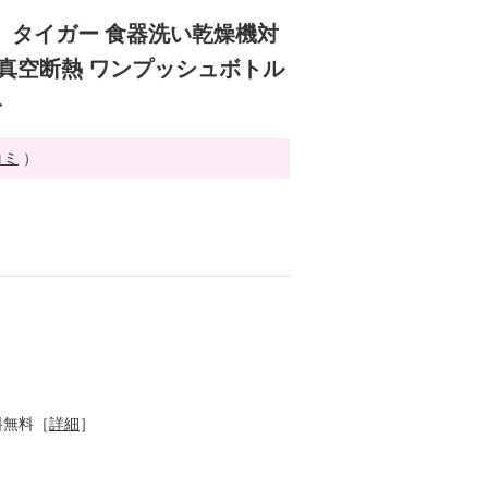
 タイガー 食器洗い乾燥機対
 真空断熱 ワンプッシュボトル
ト
コミ
）
料無料［
詳細
］