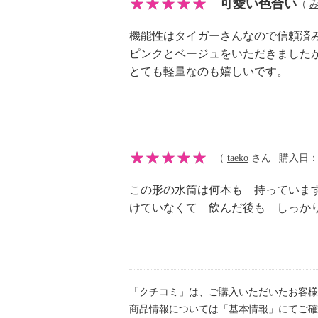
可愛い色合い
（
・パッキン：シリコーンゴム
【サイズ】
機能性はタイガーさんなので信頼済
・約幅６．６×奥行７．３×高さ２３
ピンクとベージュをいただきました
【重さ】
とても軽量なのも嬉しいです。
・約０．２１ｋｇ
【容量】
・実容量：０．５リットル
【使用可能 熱／冷源】
（
taeko
さん | 購入日：20
・ガス：不可、電磁（ＩＨ）調理器
可、ハロゲン調理器：不可、電子レ
この形の水筒は何本も 持っていま
オーブン：不可、冷蔵：可、冷凍：
けていなくて 飲んだ後も しっか
【商品仕様詳細】
＜保温効力＞
・１時間：８６℃以上
・６時間：６９℃以上
「クチコミ」は、ご購入いただいたお客様
※室温２０℃±２℃において製品に
商品情報については「基本情報」にてご確
た状態で水温が９５℃±１℃のときか