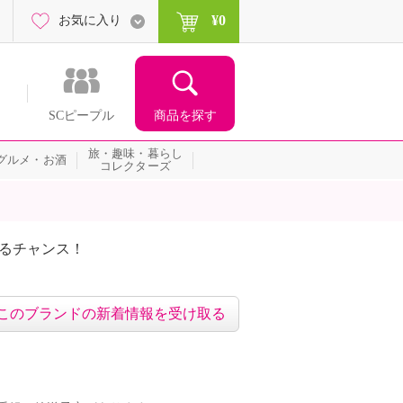
¥0
お気に入り
商品を探す
SCピープル
旅・趣味・暮らし
グルメ・お酒
コレクターズ
たるチャンス！
ネッ
このブランドの新着情報を受け取る