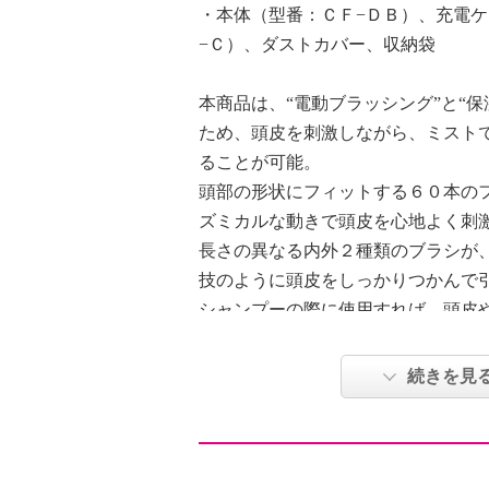
・本体（型番：ＣＦ−ＤＢ）、充電
−Ｃ）、ダストカバー、収納袋
本商品は、“電動ブラッシング”と“保
ため、頭皮を刺激しながら、ミスト
ることが可能。
頭部の形状にフィットする６０本の
ズミカルな動きで頭皮を心地よく刺
長さの異なる内外２種類のブラシが
技のように頭皮をしっかりつかんで
シャンプーの際に使用すれば、頭皮
す。
電源を入れると赤色ＬＥＤも照射さ
続きを見
頭皮と毛髪の環境を整えたい方、頭
方、リフレッシュしたい、手軽にヘ
すすめです。