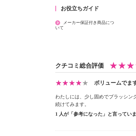
【材質】
お役立ちガイド
・本体：ＡＢＳ
メーカー保証付き商品につ
・充電ケーブル：ＰＶＣ
いて
・ダストカバー：ＡＳ
・収納袋：ポリエステル
【サイズ】
・本体：約 ２１．１×８．６５×５
クチコミ総合評価
・充電ケーブル：約 ５０ｃｍ
・ダストカバー：約 直径８ｃｍ
・収納袋：約 ２４．５×１２．５ｃ
ボリュームでま
【重さ】
わたしには、少し固めでブラッシン
・本体：２６０ｇ
続けてみます。
・充電ケーブル：１６ｇ
1 人が「参考になった」と言ってい
・ダストカバー：１６ｇ
・収納袋：２０．７ｇ
【電源】