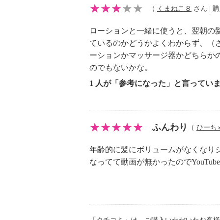
・内蔵バッテリー：リチウムイオン
（
くまねこ８
さん | 購
００ｍＡｈ（内蔵電池容量）
ローションと一緒に使うと、翌朝の
・定格：ＤＣ５Ｖ、１Ａ
ているのかどうかよくわからず、（
【商品仕様詳細】
ーションかマッサージ器かどちらか
・貯液タンクには、水または「キュ
のでもないかな。
ヘアローション」が使用可能
1 人が「参考になった」と言ってい
【メンテナンス】
※詳細は同梱書類参照
【使用上の注意】
※詳細は同梱書類参照
ふんわり
（
ひーち
【同梱書類】
年齢的に髪にボリュームがなくなり
・取扱説明書（保証書付）、ご使用
なってて動画が無かったのでYouTu
【保証（有無）、保証期間】
・あり
・本体：１年間
【原産国（地）】
・中国製