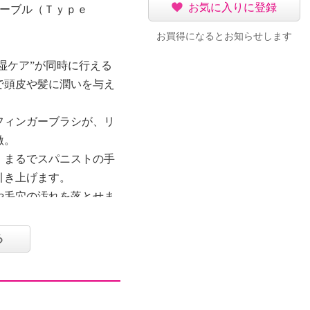
お気に入りに登録
ケーブル（Ｔｙｐｅ
お買得になるとお知らせします
湿ケア”が同時に行える
で頭皮や髪に潤いを与え
フィンガーブラシが、リ
激。
、まるでスパニストの手
引き上げます。
や毛穴の汚れを落とせま
れる多機能設計。
る
皮や髪の乾燥が気になる
ッドスパをしたい方にお