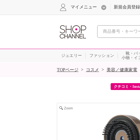
マイメニュー
新規会員登録
心おどる、瞬
靴・バ
ジュエリー
ファッション
小物・イ
SALE
>
>
TOPページ
コスメ
美容／健康家電
ーポンをプレゼント！
クチコミ・Inst
Zoom