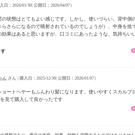
蓄電池 ３．７Ｖ １６
入日：2026/01/30| 公開日：2026/04/07）
髪の状態はとてもよい感じです。しかし、使いづらい。背中側
さらさらになるので噴射されているのでしょうが）、中身を捨
の効果はあると思いますが、口コミにあったような、気持ちい
アフォルテ スカルプ＆
ます
ゃん
さん | 購入日：2025/12/30| 公開日：2026/01/07）
ショートヘヤーもふんわり髪になります。使いやすくスカルプ
方法
beを見て購入して良かったです