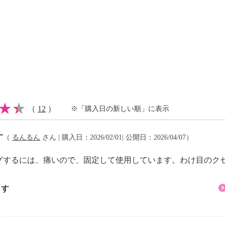
．２ｃｍ
（
12
）
※「購入日の新しい順」に表示
ｍ
す
（
るんるん
さん | 購入日：2026/02/01| 公開日：2026/04/07）
グするには、痛いので、固定して使用しています。わけ目のク
ます