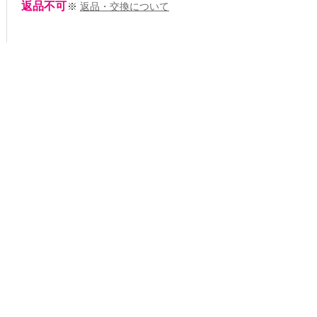
返品不可
※
返品・交換について