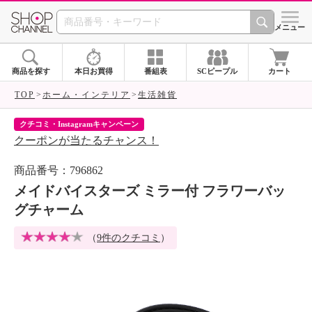
SHOP CHANNEL 
メニュー
商品を探す
本日お買得
番組表
SCピープル
カート
TOP
ホーム・インテリア
生活雑貨
クチコミ・Instagramキャンペーン
ネ
クーポンが当たるチャンス！
ネ
商品番号：796862
メイドバイスターズ ミラー付 フラワーバッ
グチャーム
（
9件のクチコミ
）