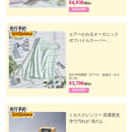
¥4,930
(税込)
35%OFF
先行SSV
エアーかおるオーガニック
ボブパイルスーパー...
先行予約期間：8/7〜11 放送日：8/12
¥5,720
¥3,700
(税込)
35%OFF
先行SSV
ミセスクレンリー 高濃度洗
浄で汚れが 滝のよ...