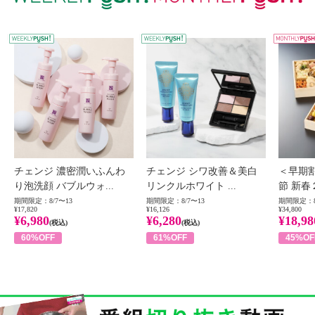
WEEKLY PUSH
W
チェンジ 濃密潤いふんわ
チェンジ シワ改善＆美白
＜早期
り泡洗顔 バブルウォ...
リンクルホワイト ...
節 新春
期間限定：8/7〜13
期間限定：8/7〜13
期間限定：8
¥17,820
¥16,126
¥34,800
¥6,980
¥6,280
¥18,98
(税込)
(税込)
60%OFF
61%OFF
45%OF