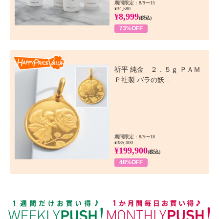
期間限定：8/9〜15
¥34,580
¥8,999
(税込)
73%OFF
Happy Price Value
祈平 純金 ２．５ｇ ＰＡＭ
Ｐ社製 バラの妖...
期間限定：8/5〜18
¥385,000
¥199,900
(税込)
48%OFF