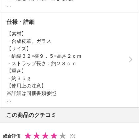
輝きの強いガラスビジュウが美しいアクセントとな
り、一点一点バッグ職人が手作業で丁寧に仕上げた温
かみを感じられるアイテムです。
仕様・詳細
約２３ｃｍのロングストラップ仕様で、さまざまなバ
【素材】
ッグのハンドルに簡単に取り付けられます。
・合成皮革、ガラス
バッグタグやキーホルダーとしても多用途に活躍し、
【サイズ】
ギフトとしてもおすすめのアイテムです。
・約縦３２×横９．５×高さ２ｃｍ
・ストラップ長さ：約２３ｃｍ
【重さ】
・約３５ｇ
【使用上の注意】
※詳細は同梱書類参照
・小さなお子様の手の届かない場所で保管する。
・ミラーの保護フィルムを剥がしてから使用する。
この商品のクチコミ
【原産国（地）】
・中国製
総合評価
（9）