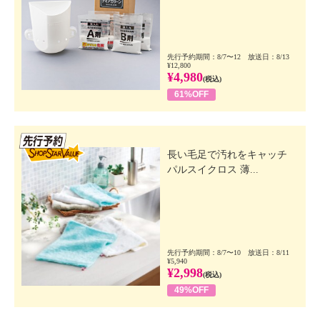
先行予約期間：8/7〜12 放送日：8/13
¥12,800
¥4,980
(税込)
61%OFF
先行SSV
長い毛足で汚れをキャッチ
パルスイクロス 薄...
先行予約期間：8/7〜10 放送日：8/11
¥5,940
¥2,998
(税込)
49%OFF