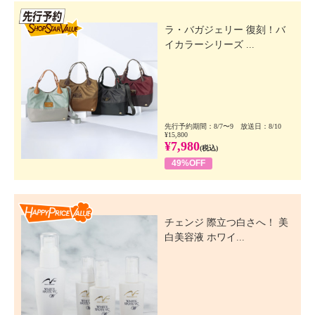
先行SSV
ラ・バガジェリー 復刻！バ
イカラーシリーズ ...
先行予約期間：8/7〜9 放送日：8/10
¥15,800
¥7,980
(税込)
49%OFF
Happy Price Value
チェンジ 際立つ白さへ！ 美
白美容液 ホワイ...