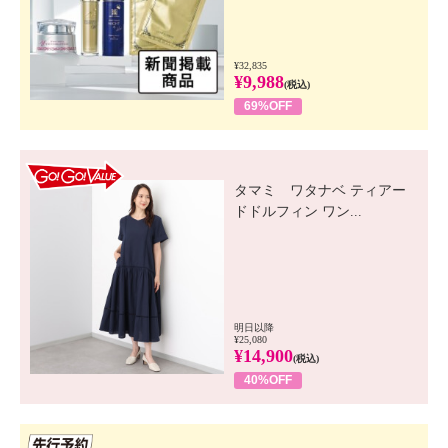
¥32,835
¥9,988
(税込)
69%OFF
GO! GO! VALUE
タマミ ワタナベ ティアー
ドドルフィン ワン...
明日以降
¥25,080
¥14,900
(税込)
40%OFF
先行SSV