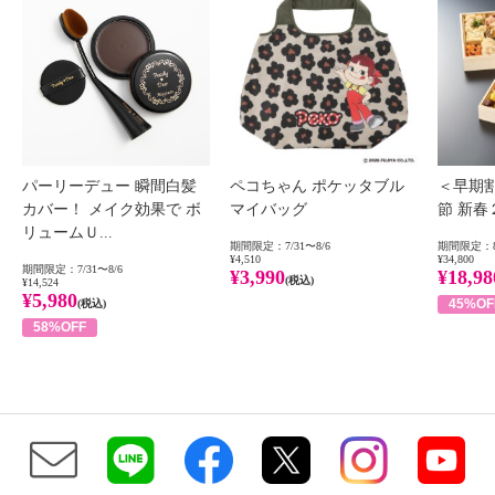
パーリーデュー 瞬間白髪
ペコちゃん ポケッタブル
＜早期
カバー！ メイク効果で ボ
マイバッグ
節 新
リュームＵ...
期間限定：7/31〜8/6
期間限定：8
¥4,510
¥34,800
期間限定：7/31〜8/6
¥3,990
¥18,98
(税込)
¥14,524
¥5,980
45%OF
(税込)
58%OFF