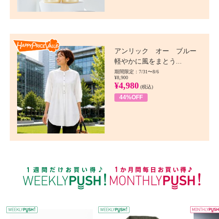
Happy Price value
アンリック オー ブルー
軽やかに風をまとう...
期間限定：7/31〜8/6
¥8,900
¥4,980
(税込)
44%OFF
WEEKLY PUSH
W