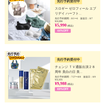
先行予約受付中
スロギー ゼロフィール エブ
リデイ ハーフト...
先行予約期間：8/1〜6 放送日：8/7
¥10,890
¥5,990
(税込)
44%OFF
SSV先行
先行予約受付中
チェンジ ＴＶ通販出演２８
周年 美白の日 美...
先行予約期間：7/27〜8/8 放送日：8/9
¥32,835
¥9,988
(税込)
69%OFF