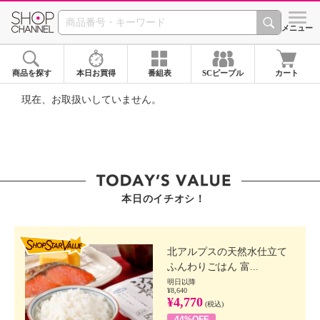
SHOP CHANNEL ショ
メニュー
商品を探す
本日お買得
番組表
SCピープル
カート
現在、お取扱いしていません。
本日のイチオシ！
SHOP STAR VALUE
北アルプスの天然水仕立て
ふんわりごはん 富...
明日以降
¥8,640
¥4,770
(税込)
44%OFF