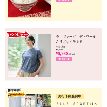
GO!GO! VALUE
ラ ヴァーグ デトワール
さりげなく決まる ...
明日以降
¥9,900
¥5,980
(税込)
39%OFF
SSV先行
先行予約受付中
ＥＬＬＥ ＳＰＯＲＴ はっ