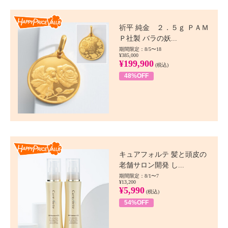
Happy Price value
祈平 純金 ２．５ｇ ＰＡＭ
Ｐ社製 バラの妖...
期間限定：8/5〜18
¥385,000
¥199,900
(税込)
48%OFF
Happy Price value
キュアフォルテ 髪と頭皮の
老舗サロン開発 し...
期間限定：8/1〜7
¥13,200
¥5,990
(税込)
54%OFF