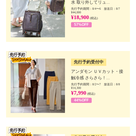
水 取り外してリュ...
先行予約期間：8/4〜6 放送日：8/7
¥44,000
¥18,900
(税込)
57%OFF
SSV先行
先行予約受付中
アンダモン ＵＶカット・接
触冷感 さらさら！...
先行予約期間：8/2〜7 放送日：8/8
¥14,300
¥7,990
(税込)
44%OFF
SSV先行