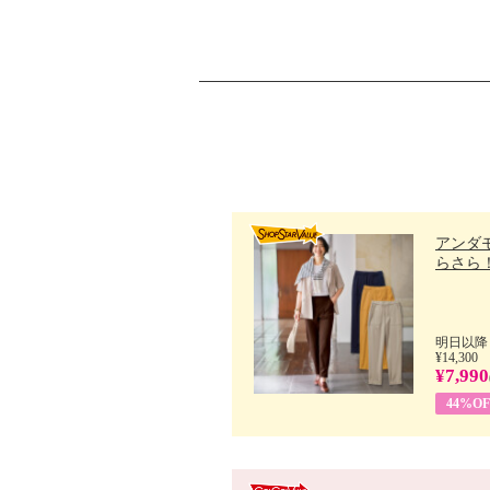
アンダ
らさら！.
明日以降
¥14,300
¥7,990
44%OF