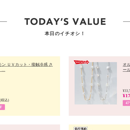
本日のイチオシ！
モン ＵＶカット・接触冷感 さ
オ
..
ール 
¥33,
¥17
(税込)
4
F