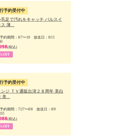
行予約受付中
い毛足で汚れをキャッチ パルスイ
ス 薄...
予約期間：8/7〜10 放送日：8/11
40
998
(税込)
9%OFF
行予約受付中
ェンジ ＴＶ通販出演２８周年 美白
美...
予約期間：7/27〜8/8 放送日：8/9
835
988
(税込)
9%OFF