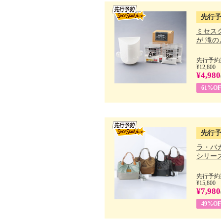
先行
ミセス
が 滝のよ
先行予約期
¥12,800
¥4,980
61%OF
先行
ラ・バ
シリーズ 
先行予約期
¥15,800
¥7,980
49%OF