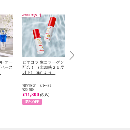
ル オー
ビオコラ 生コラーゲン
オリタリア社 エキスト
チ
Next
グペース
配合！ （非加熱２５度
ラバージン オリーブオ
わ
.
以下） 弾むよう...
イル （ノンフィ...
ッ
期間限定：8/1〜31
期間限定：8/1〜31
期
¥26,400
¥22,400
¥17
¥11,800
¥8,200
¥6
(税込)
(税込)
55%OFF
63%OFF