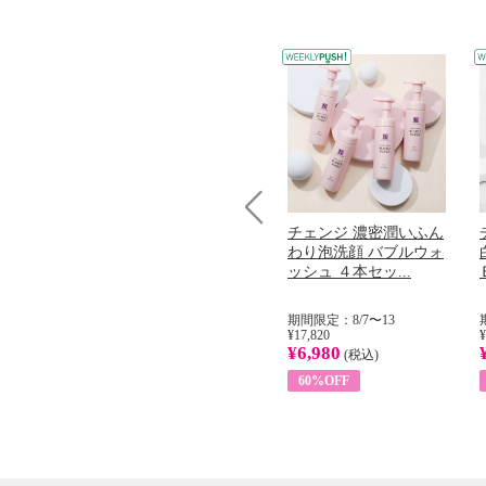
コラーゲン
オリタリア社 エキスト
チェンジ 濃密潤いふん
Prev
加熱２５度
ラバージン オリーブオ
わり泡洗顔 バブルウォ
...
イル （ノンフィ...
ッシュ ４本セッ...
31
期間限定：8/1〜31
期間限定：8/7〜13
¥22,400
¥17,820
¥
¥8,200
¥6,980
)
(税込)
(税込)
63%OFF
60%OFF