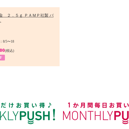
金 ２．５ｇ ＰＡＭＰ社製 バ
.
8/5〜18
900
(税込)
F