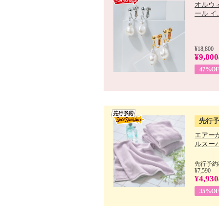
オルウ
ール イ..
¥18,800
¥9,800
47%OF
先行
エアー
ルスーパ
先行予約期
¥7,590
¥4,930
35%OF