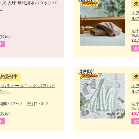
ィズ 大珠 無核淡水バロックパ
先
.
エ
ルス
先行
¥6,6
(税込)
¥4,
F
3
予約受付中
先
かおるオーガニック ボブパイ
エ
ー...
ルス
間：8/7〜11 放送日：8/12
先行
¥5,7
¥3,
(税込)
F
3