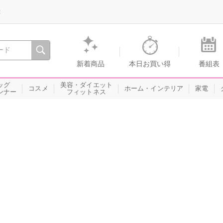
録
、瞬間を。通販・テレビショッピングのショップチャンネル
新着商品
本日お買い得
番組表
ッグ
美容・ダイエット
コスメ
ホーム・インテリア
家電
ンナー
フィットネス