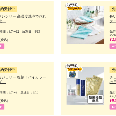
予約受付中
先
クレンリー 高濃度洗浄で汚れ
長
...
クロ
間：8/7〜12 放送日：8/13
先行
¥5,9
¥2,
(税込)
F
4
予約受付中
先
ガジェリー 復刻！バイカラー
チ
...
の日 
間：8/7〜9 放送日：8/10
先行
¥32,
¥9,
(税込)
F
6