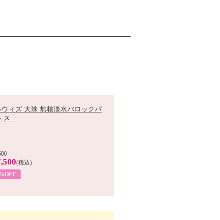
ルウィズ 大珠 無核淡水バロックパ
ス...
500
,500
(税込)
7%OFF