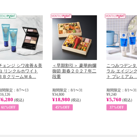
チェンジ シワ改善＆美
＜早期割引＞ 豪華絢爛
こつみつデンタ
白 リンクルホワイト
御節 新春２０２７年二
ラル エイジン
ＢＢクリームＷ＆...
段重
ト プレミアム ..
期間限定：8/7〜13
期間限定：8/1〜31
期間限定：8/1〜31
16,126
¥34,800
¥9,240
¥6,280
¥18,980
¥5,760
(税込)
(税込)
(税込)
61%OFF
45%OFF
37%OFF