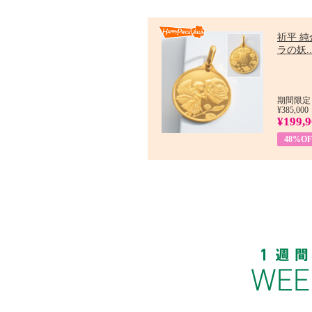
祈平 純
ラの妖..
期間限定：
¥385,000
¥199,
48%OF