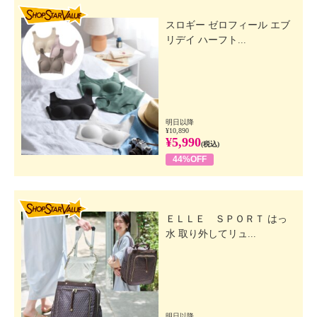
SHOP STAR VALUE
スロギー ゼロフィール エブ
リデイ ハーフト...
明日以降
¥10,890
¥5,990
(税込)
44%OFF
SHOP STAR VALUE
ＥＬＬＥ ＳＰＯＲＴ はっ
水 取り外してリュ...
明日以降