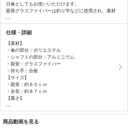
日傘としてもお使いいただけます。
親骨グラスファイバーは釣り竿などに使用され、素材
特性上しなやかで軽量。
また、中棒は軽量のアルミ素材で、素材＆構造の特性
上、高い耐久性を備えています。
仕様・詳細
【素材】
・傘の部分：ポリエステル
・シャフトの部分：アルミニウム
・親骨：グラスファイバー
・持ち手：合板
【サイズ】
・親骨：約６０ｃｍ
・全長：約８７ｃｍ
【重さ】
・約４７０ｇ
【原産国（地）】
・中国製
商品動画を見る