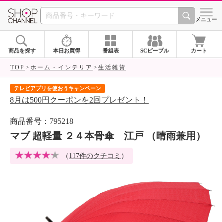
SHOP CHANNEL 
メニュー
商品を探す
本日お買得
番組表
SCピープル
カート
TOP
ホーム・インテリア
生活雑貨
テレビアプリを使おうキャンペーン
届
8月は500円クーポンを2回プレゼント！
ご
商品番号：795218
マブ 超軽量 ２４本骨傘 江戸 （晴雨兼用）
（
117件のクチコミ
）