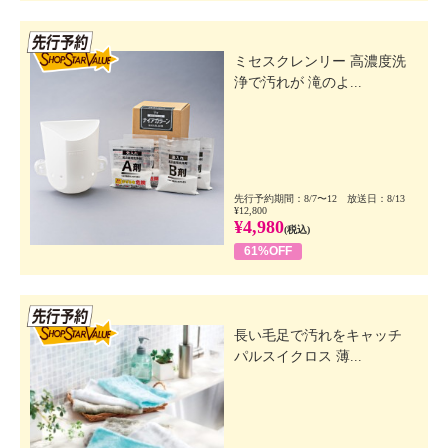
先行SSV
ミセスクレンリー 高濃度洗
浄で汚れが 滝のよ...
先行予約期間：8/7〜12 放送日：8/13
¥12,800
¥4,980
(税込)
61%OFF
先行SSV
長い毛足で汚れをキャッチ
パルスイクロス 薄...