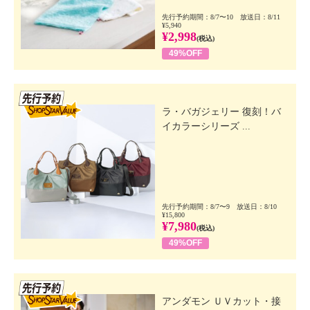
先行予約期間：8/7〜10 放送日：8/11
¥5,940
¥2,998
(税込)
49%OFF
先行SSV
ラ・バガジェリー 復刻！バ
イカラーシリーズ ...
先行予約期間：8/7〜9 放送日：8/10
¥15,800
¥7,980
(税込)
49%OFF
先行SSV
アンダモン ＵＶカット・接