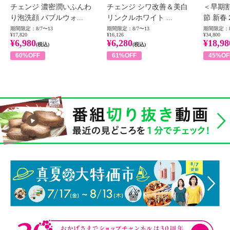
チェンジ 濃密潤いふんわ
チェンジ シワ改善＆美白
＜早期
り泡洗顔 バブルウォ...
リンクルホワイト ...
節 新春
期間限定：8/7〜13
期間限定：8/7〜13
期間限定：8
¥17,820
¥16,126
¥34,800
¥6,980
¥6,280
¥18,98
(税込)
(税込)
60%OFF
61%OFF
45%OF