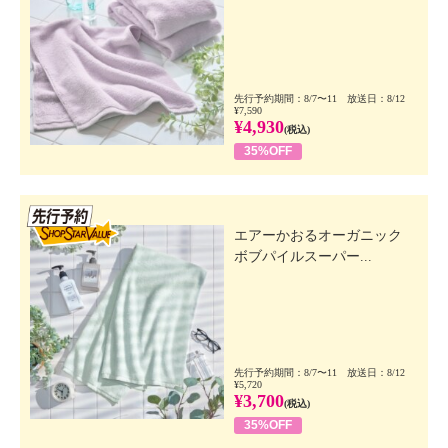
先行予約期間：8/7〜11 放送日：8/12
¥7,590
¥4,930
(税込)
35%OFF
先行SSV
エアーかおるオーガニック
ボブパイルスーパー...
先行予約期間：8/7〜11 放送日：8/12
¥5,720
¥3,700
(税込)
35%OFF