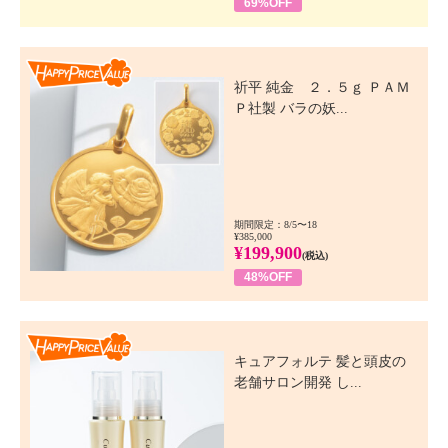
69%OFF
Happy Price Value
祈平 純金 ２．５ｇ ＰＡＭ
Ｐ社製 バラの妖...
期間限定：8/5〜18
¥385,000
¥199,900
(税込)
48%OFF
Happy Price Value
キュアフォルテ 髪と頭皮の
老舗サロン開発 し...