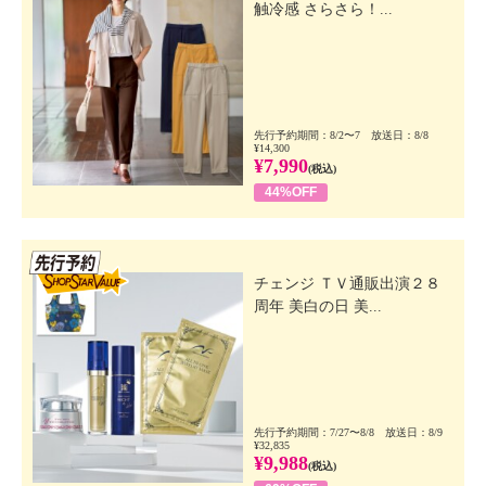
触冷感 さらさら！...
先行予約期間：8/2〜7 放送日：8/8
¥14,300
¥7,990
(税込)
44%OFF
先行SSV
チェンジ ＴＶ通販出演２８
周年 美白の日 美...
先行予約期間：7/27〜8/8 放送日：8/9
¥32,835
¥9,988
(税込)