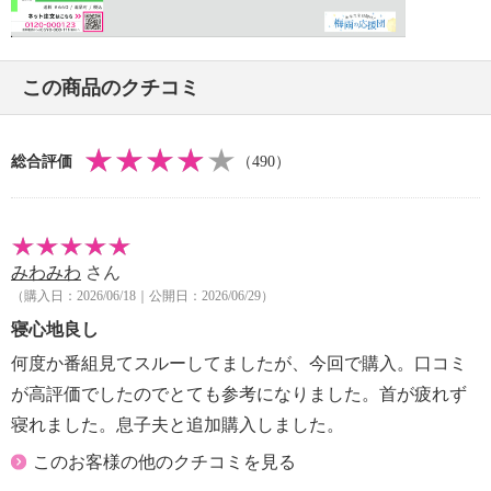
Video
・取扱説明書（保証書付）
【商品仕様詳細】
・側地：裏面中央ファスナー開き
この商品のクチコミ
・チューブカバー：筒形
【メンテナンス（絵表示ラベル）】
・その他：＜本体（芯材）＞
総合評価
（490）
・手洗い：可
・漂白処理：塩素系・酸素系漂白不可
・タンブル乾燥：不可
・自然乾燥：日陰の平干し
みわみわ
さん
・アイロン仕上げ：不可
（購入日：2026/06/18｜公開日：2026/06/29）
・ドライクリーニング：不可
寝心地良し
＜本体（側生地）、チューブカバー＞
・洗濯機：可
何度か番組見てスルーしてましたが、今回で購入。口コミ
・漂白処理：酸素系漂白 可（塩素系漂白は不可）
が高評価でしたのでとても参考になりました。首が疲れず
・タンブル乾燥：不可
寝れました。息子夫と追加購入しました。
・自然乾燥：日陰の吊り干し
このお客様の他のクチコミを見る
・アイロン仕上げ：不可
・ドライクリーニング：石油系ドライクリーニング可