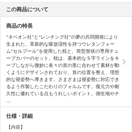
この商品について
商品の特長
“ネベオン社”と“レンチング社”の夢の共同開発により
生まれた、革新的な吸放湿性を持つウレタンフォー
ム“セルプール”を使用した枕と、筒型形状の専用チュ
ーブカバーのセット。枕は、基本的なＳ字ラインをキ
ープしながら微妙に各々の首の形に合わせて素材が動
くようにデザインされており、首の位置を整え、理想
的な寝姿勢へ導きます。さまざまは寝姿勢に対応でき
るよう作製したこだわりのフォルムです。復元力や耐
久性に優れている点もうれしいポイント。側生地やチ
ューブカバーは、お肌に当たる表側には、テンセルを
１００％使用しているため、しっとりとした肌触り。
ぽこぽこと凹凸があるので、肌との接地面がさらっと
仕様・詳細
感じて快適。側生地やチューブカバーは洗濯機でお洗
【内容】
濯（ネット使用）ができ、枕の芯材は手洗いができる