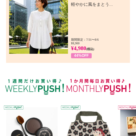
軽やかに風をまとう...
期間限定：7/31〜8/6
¥8,900
¥4,980
(税込)
44%OFF
WEEKLY PUSH
W