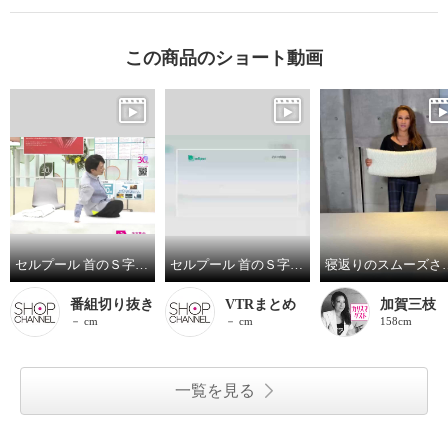
この商品のショート動画
セルプール 首のＳ字ラインをキープ！ 理想的な寝姿勢を目指す枕 “フォー・ユア・ ネック・ピロー” チューブカバー付
セルプール 首のＳ字ラインをキープ！ 理想的な寝姿勢を目指す枕 “フォー・ユア・ ネック・ピロー” チューブカバー付
寝返りのスムー
番組切り抜き
VTRまとめ
加賀三枝
－ cm
－ cm
158cm
一覧を見る