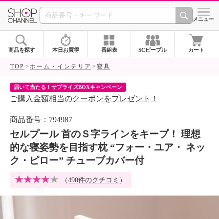
SHOP CHANNEL 
メニュー
商品を探す
本日お買得
番組表
SCピープル
カート
TOP
ホーム・インテリア
寝具
届いて当たる！サプライズBOXキャンペーン
ク
ご購入金額相当のクーポンをプレゼント！
ク
商品番号：794987
セルプール 首のＳ字ラインをキープ！ 理想
的な寝姿勢を目指す枕 “フォー・ユア・ ネッ
ク・ピロー” チューブカバー付
（
490件のクチコミ
）