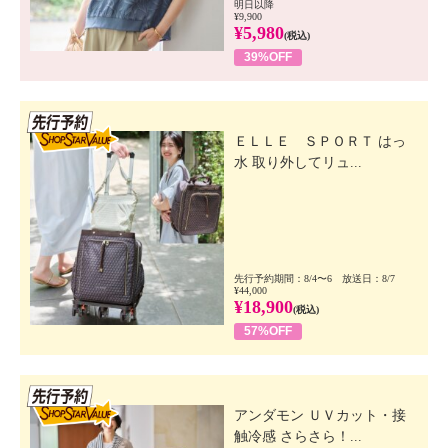
明日以降
¥9,900
¥5,980
(税込)
39%OFF
先行SSV
ＥＬＬＥ ＳＰＯＲＴ はっ
水 取り外してリュ...
先行予約期間：8/4〜6 放送日：8/7
¥44,000
¥18,900
(税込)
57%OFF
先行SSV
アンダモン ＵＶカット・接
触冷感 さらさら！...