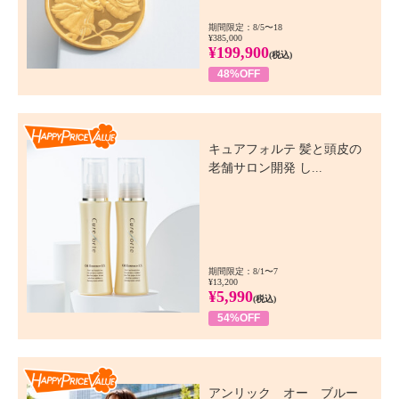
期間限定：8/5〜18
¥385,000
¥199,900
(税込)
48%OFF
Happy Price Value
キュアフォルテ 髪と頭皮の
老舗サロン開発 し...
期間限定：8/1〜7
¥13,200
¥5,990
(税込)
54%OFF
Happy Price Value
アンリック オー ブルー