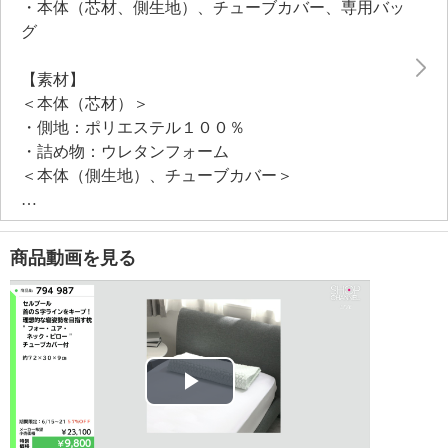
・本体（芯材、側生地）、チューブカバー、専用バッ
ので、清潔に使えます（芯材を手洗いする際は詰物を
グ
中袋から出さずそのまま手洗いして下さい）。
【素材】
＜本体（芯材）＞
・側地：ポリエステル１００％
・詰め物：ウレタンフォーム
＜本体（側生地）、チューブカバー＞
・表地：表側＝再生繊維（テンセル）１００％
中糸＝ポリエステル１００％
裏側＝ポリエステル９５％、ポリウレタン５％
商品動画を見る
【サイズ】
・本体（芯材、側生地）：約幅７２×奥行３０×高さ９
ｃｍ
・チューブカバー：約３３×６９ｃｍ
【重さ】
・本体（芯材、側生地）：約７４０ｇ
Play
・チューブカバー：約２５０ｇ
【同梱書類】