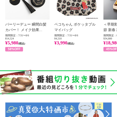
パーリーデュー 瞬間白髪
ペコちゃん ポケッタブル
＜早期
カバー！ メイク効果...
マイバッグ
節 新春
期間限定：7/31〜8/6
期間限定：7/31〜8/6
期間限定：8
¥14,524
¥4,510
¥34,800
¥5,980
¥3,990
¥18,98
(税込)
(税込)
58%OFF
45%OF