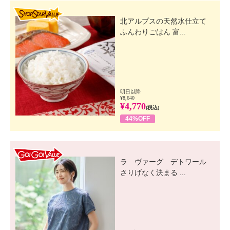
SHOP STAR VALUE
北アルプスの天然水仕立て
ふんわりごはん 富...
明日以降
¥8,640
¥4,770
(税込)
44%OFF
GO! GO! VALUE
ラ ヴァーグ デトワール
さりげなく決まる ...