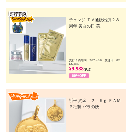
先行SSV
チェンジ ＴＶ通販出演２８
周年 美白の日 美...
先行予約期間：7/27〜8/8 放送日：8/9
¥32,835
¥9,988
(税込)
69%OFF
Happy Price Value
祈平 純金 ２．５ｇ ＰＡＭ
Ｐ社製 バラの妖...