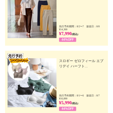
先行予約期間：8/2〜7 放送日：8/8
¥14,300
¥7,990
(税込)
44%OFF
先行SSV
スロギー ゼロフィール エブ
リデイ ハーフト...
先行予約期間：8/1〜6 放送日：8/7
¥10,890
¥5,990
(税込)
44%OFF