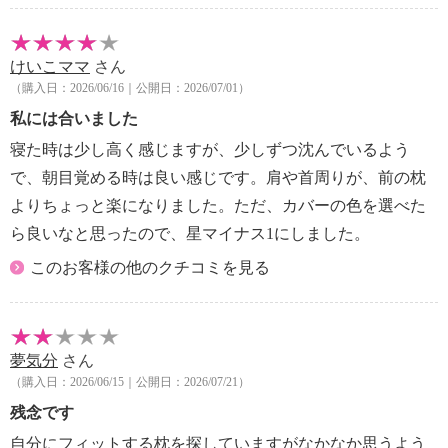
【メンテナンス（ケアラベル）】
＜本体（芯材）＞
けいこママ
さん
・手洗いする際は詰物を中袋から出さず、そのまま手
（購入日：2026/06/16｜公開日：2026/07/01）
洗いする
私には合いました
・手洗いした後はタオルなどを押し当てて水気を吸い
取り、陰干しする
寝た時は少し高く感じますが、少しずつ沈んでいるよう
・長時間照射による変色注意
で、朝目覚める時は良い感じです。肩や首周りが、前の枕
＜本体（側生地）、チューブカバー＞
よりちょっと楽になりました。ただ、カバーの色を選べた
・ネット使用
ら良いなと思ったので、星マイナス1にしました。
・単品洗い
・無蛍光洗剤使用
このお客様の他のクチコミを見る
・湿気が多い環境での使用や、長期間連続での使用は
避け、適度のお手入れする
・長時間照射による変色注意
【原産国（地）】
夢気分
さん
（購入日：2026/06/15｜公開日：2026/07/21）
＜本体（芯材）＞
・側地縫製：中国
残念です
・詰め物：オーストリア製
自分にフィットする枕を探していますがなかなか思うよう