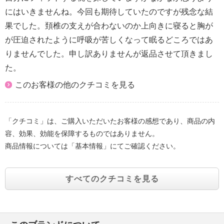
・仕上加工：日本
にはいきませんね。今回も期待していたのですが残念な結
＜本体（側生地）＞
果でした。頚椎の支えが合わないのか上向きに寝ると胸が
・側地縫製：中国
が圧迫されたように呼吸が苦しくなって眠るどころではあ
・仕上加工：日本
＜チューブカバー＞
りませんでした。申し訳ありませんが返品させて頂きまし
・側地縫製：中国
た。
【その他】
このお客様の他のクチコミを見る
【保証】
・芯材（ウレタンフォーム）：２年間
「クチコミ」は、ご購入いただいたお客様の感想であり、商品の内
容、効果、効能を保障するものではありません。
商品情報については「基本情報」にてご確認ください。
すべてのクチコミを見る