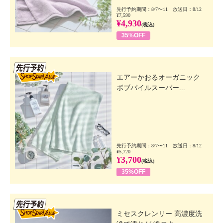
先行予約期間：8/7〜11 放送日：8/12
¥7,590
¥4,930
(税込)
35%OFF
先行SSV
エアーかおるオーガニック
ボブパイルスーパー...
先行予約期間：8/7〜11 放送日：8/12
¥5,720
¥3,700
(税込)
35%OFF
先行SSV
ミセスクレンリー 高濃度洗