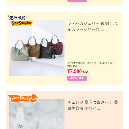
先行SSV
ラ・バガジェリー 復刻！バ
イカラーシリーズ ...
先行予約期間：8/7〜9 放送日：8/10
¥15,800
¥7,980
(税込)
49%OFF
Happy Price Value
チェンジ 際立つ白さへ！ 美
白美容液 ホワイ...