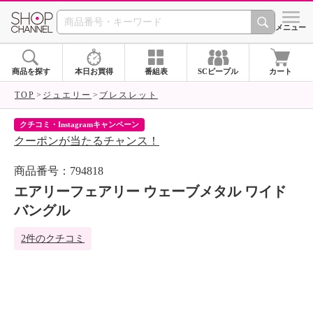
SHOP CHANNEL 
メニュー
商品を探す
本日お買得
番組表
SCピープル
カート
TOP
ジュエリー
ブレスレット
クチコミ・Instagramキャンペーン
ネ
クーポンが当たるチャンス！
ネ
商品番号：794818
エアリーフェアリー ウェーブメタル ワイド
バングル
2件のクチコミ