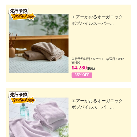
先行SSV
エアーかおるオーガニック
ボブパイルスーパー...
先行予約期間：8/7〜11 放送日：8/12
¥6,600
¥4,280
(税込)
35%OFF
先行SSV
エアーかおるオーガニック
ボブパイルスーパー...