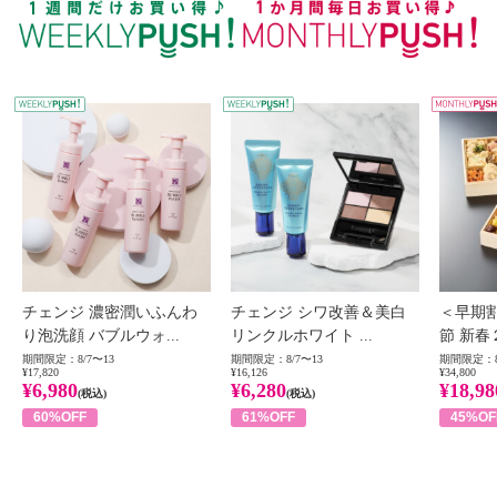
WEEKLY PUSH
W
チェンジ 濃密潤いふんわ
チェンジ シワ改善＆美白
＜早期
り泡洗顔 バブルウォ...
リンクルホワイト ...
節 新春
期間限定：8/7〜13
期間限定：8/7〜13
期間限定：8
¥17,820
¥16,126
¥34,800
¥6,980
¥6,280
¥18,98
(税込)
(税込)
60%OFF
61%OFF
45%OF