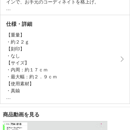
インで、お手元のコーディネイトを格上げ。
柔らかな素材を採用しているため、若干のサイズ調整
が可能です。
仕様・詳細
【重量】
・約２２ｇ
【刻印】
・なし
【サイズ】
・内周：約１７ｃｍ
・最大幅：約２．９ｃｍ
【使用素材】
・真鍮
【メッキ素材】
・材質：シルバートーンコート（シルバーカラー）
・ゴールドトーンコート（ゴールドカラー）
商品動画を見る
【その他】
・個体差あり