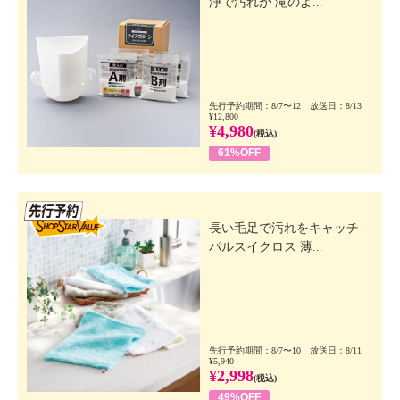
浄で汚れが 滝のよ...
先行予約期間：8/7〜12 放送日：8/13
¥12,800
¥4,980
(税込)
61%OFF
先行SSV
長い毛足で汚れをキャッチ
パルスイクロス 薄...
先行予約期間：8/7〜10 放送日：8/11
¥5,940
¥2,998
(税込)
49%OFF