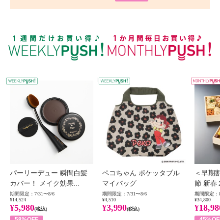
WEEKLY PUSH
W
パーリーデュー 瞬間白髪
ペコちゃん ポケッタブル
＜早期
カバー！ メイク効果...
マイバッグ
節 新春
期間限定：7/31〜8/6
期間限定：7/31〜8/6
期間限定：8
¥14,524
¥4,510
¥34,800
¥5,980
¥3,990
¥18,98
(税込)
(税込)
58%OFF
45%OF