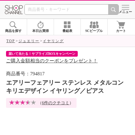
SHOP CHANNEL 
メニュー
商品を探す
本日お買得
番組表
SCピープル
カート
TOP
ジュエリー
イヤリング
届いて当たる！サプライズBOXキャンペーン
ク
ご購入金額相当のクーポンをプレゼント！
ク
商品番号：794817
エアリーフェアリー ステンレス メタルコン
キリエデザイン イヤリング／ピアス
（
6件のクチコミ
）