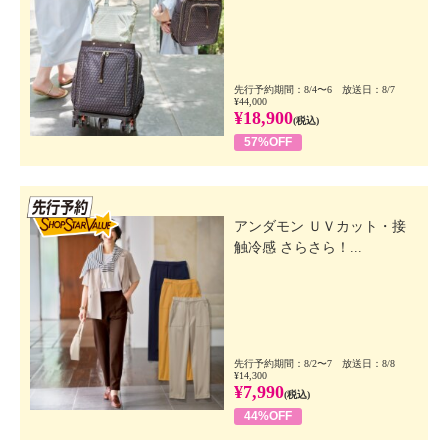
先行予約期間：8/4〜6 放送日：8/7
¥44,000
¥18,900
(税込)
57%OFF
先行SSV
アンダモン ＵＶカット・接
触冷感 さらさら！...
先行予約期間：8/2〜7 放送日：8/8
¥14,300
¥7,990
(税込)
44%OFF