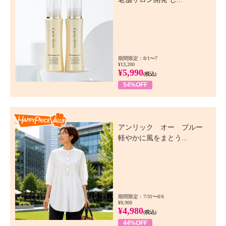
期間限定：8/1〜7
¥13,200
¥5,990
(税込)
54%OFF
Happy Price Value
アンリック オー ブルー
軽やかに風をまとう...
期間限定：7/31〜8/6
¥8,900
¥4,980
(税込)
44%OFF