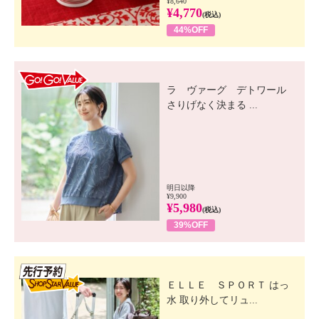
¥8,640
¥4,770
(税込)
44%OFF
GO! GO! VALUE
ラ ヴァーグ デトワール
さりげなく決まる ...
明日以降
¥9,900
¥5,980
(税込)
39%OFF
先行SSV
ＥＬＬＥ ＳＰＯＲＴ はっ
水 取り外してリュ...