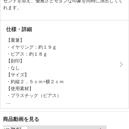
セントを添え、優雅さとモダンな印象を同時に演出してく
れます。
仕様・詳細
【重量】
・イヤリング：約１９ｇ
・ピアス：約１８ｇ
【刻印】
・なし
【サイズ】
・約縦２．５ｃｍ×横２ｃｍ
【使用素材】
・プラスチック（ピアス）
・ステンレス（共通）
【その他】
・個体差あり
商品動画を見る
【原産国（地）】