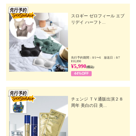
先行SSV
スロギー ゼロフィール エブ
リデイ ハーフト...
先行予約期間：8/1〜6 放送日：8/7
¥10,890
¥5,990
(税込)
44%OFF
先行SSV
チェンジ ＴＶ通販出演２８
周年 美白の日 美...