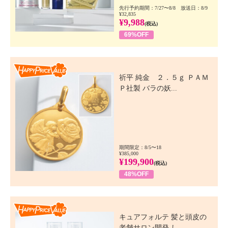
先行予約期間：7/27〜8/8 放送日：8/9
¥32,835
¥9,988
(税込)
69%OFF
Happy Price Value
祈平 純金 ２．５ｇ ＰＡＭ
Ｐ社製 バラの妖...
期間限定：8/5〜18
¥385,000
¥199,900
(税込)
48%OFF
Happy Price Value
キュアフォルテ 髪と頭皮の
老舗サロン開発 し...