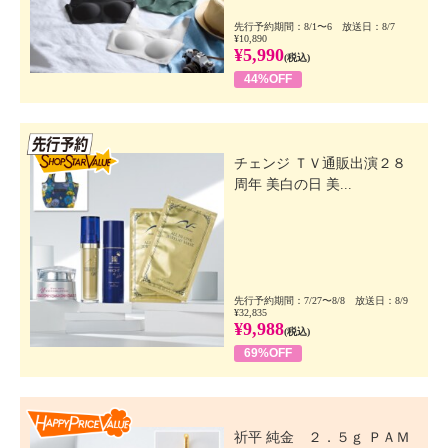
先行予約期間：8/1〜6 放送日：8/7
¥10,890
¥5,990
(税込)
44%OFF
先行SSV
チェンジ ＴＶ通販出演２８
周年 美白の日 美...
先行予約期間：7/27〜8/8 放送日：8/9
¥32,835
¥9,988
(税込)
69%OFF
Happy Price Value
祈平 純金 ２．５ｇ ＰＡＭ