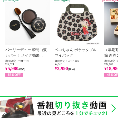
WEEKLY PUSH
W
パーリーデュー 瞬間白髪
ペコちゃん ポケッタブル
＜早期
カバー！ メイク効果...
マイバッグ
節 新春
期間限定：7/31〜8/6
期間限定：7/31〜8/6
期間限定：8
¥14,524
¥4,510
¥34,800
¥5,980
¥3,990
¥18,98
(税込)
(税込)
58%OFF
45%OF