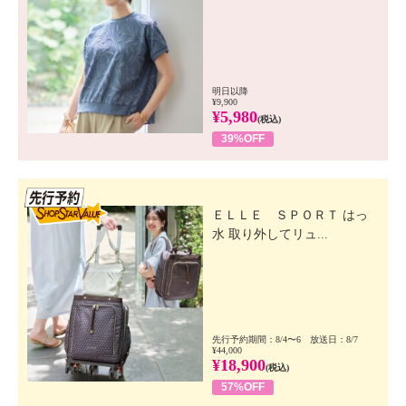
明日以降
¥9,900
¥5,980
(税込)
39%OFF
先行SSV
ＥＬＬＥ ＳＰＯＲＴ はっ
水 取り外してリュ...
先行予約期間：8/4〜6 放送日：8/7
¥44,000
¥18,900
(税込)
57%OFF