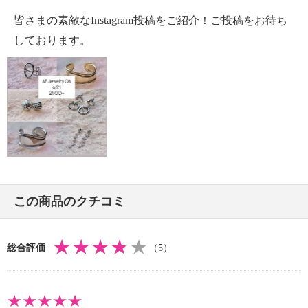
・ゴールドトーンコート（ゴールドカラー）
皆さまの素敵なInstagram投稿をご紹介！ご投稿をお待ち
【その他】
・個体差あり
しております。
【原産国（地）】
・中国製
この商品のクチコミ
総合評価
（5）