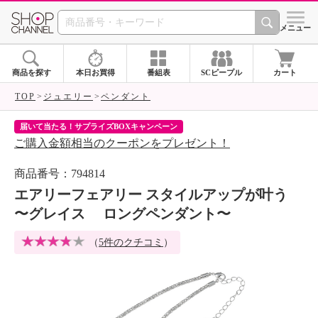
SHOP CHANNEL 
メニュー
商品を探す
本日お買得
番組表
SCピープル
カート
TOP
ジュエリー
ペンダント
届いて当たる！サプライズBOXキャンペーン
ク
ご購入金額相当のクーポンをプレゼント！
ク
商品番号：794814
エアリーフェアリー スタイルアップが叶う
〜グレイス ロングペンダント〜
（
5件のクチコミ
）