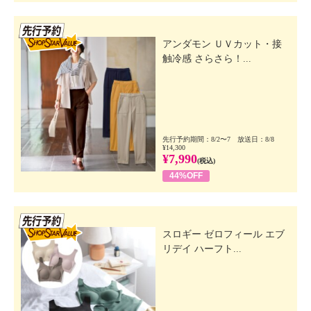
先行SSV
アンダモン ＵＶカット・接
触冷感 さらさら！...
先行予約期間：8/2〜7 放送日：8/8
¥14,300
¥7,990
(税込)
44%OFF
先行SSV
スロギー ゼロフィール エブ
リデイ ハーフト...