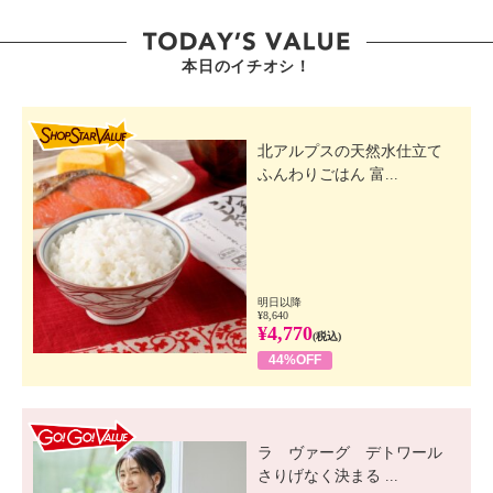
本日のイチオシ！
SHOP STAR VALUE
北アルプスの天然水仕立て
ふんわりごはん 富...
明日以降
¥8,640
¥4,770
(税込)
44%OFF
GO! GO! VALUE
ラ ヴァーグ デトワール
さりげなく決まる ...