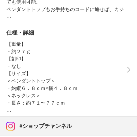
ても使用可能。
ペンダントトップもお手持ちのコードに通せば、カジ
ュアルな雰囲気にアレンジできます。
アジャスター付きなので、シーンやスタイルに合わせ
て長さ調節が楽しめるのもポイント。
仕様・詳細
日常使いからオフィス、特別なシーンまでさまざまな
【重量】
装いに合わせやすいアイテムです。
・約２７ｇ
【刻印】
・なし
【サイズ】
＜ペンダントトップ＞
・約縦６．８ｃｍ×横４．８ｃｍ
＜ネックレス＞
・長さ：約７１〜７７ｃｍ
【使用素材】
・合金、アクリル樹脂
【メッキ素材】
#ショップチャンネル
・材質：シルバートーンコート（シルバーカラー）