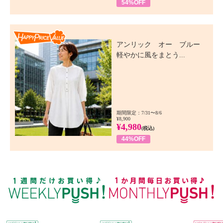
54%OFF
Happy Price Value
アンリック オー ブルー
軽やかに風をまとう...
期間限定：7/31〜8/6
¥8,900
¥4,980
(税込)
44%OFF