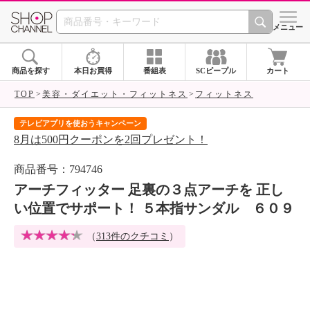
SHOP CHANNEL 
メニュー
商品を探す
本日お買得
番組表
SCピープル
カート
TOP
美容・ダイエット・フィットネス
フィットネス
テレビアプリを使おうキャンペーン
届
8月は500円クーポンを2回プレゼント！
ご
商品番号：794746
アーチフィッター 足裏の３点アーチを 正し
い位置でサポート！ ５本指サンダル ６０９
（
313件のクチコミ
）