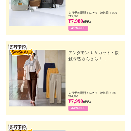
先行予約期間：8/7〜9 放送日：8/10
¥15,800
¥7,980
(税込)
49%OFF
先行SSV
アンダモン ＵＶカット・接
触冷感 さらさら！...
先行予約期間：8/2〜7 放送日：8/8
¥14,300
¥7,990
(税込)
44%OFF
先行SSV