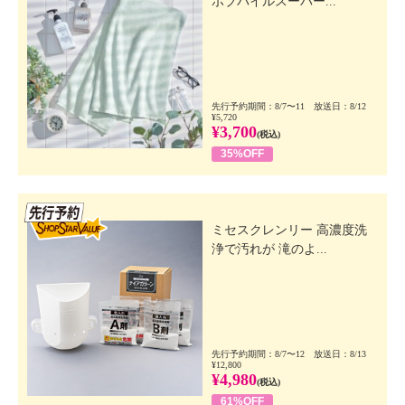
ボブパイルスーパー...
先行予約期間：8/7〜11 放送日：8/12
¥5,720
¥3,700
(税込)
35%OFF
先行SSV
ミセスクレンリー 高濃度洗
浄で汚れが 滝のよ...
先行予約期間：8/7〜12 放送日：8/13
¥12,800
¥4,980
(税込)
61%OFF