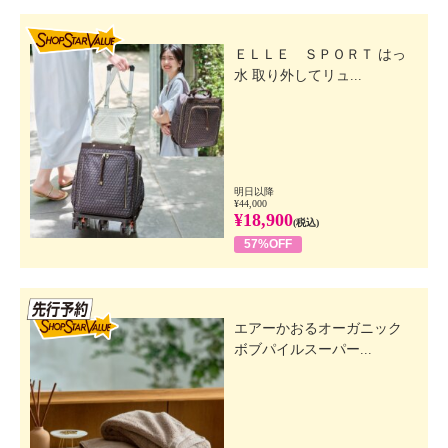
SHOP STAR VALUE
ＥＬＬＥ ＳＰＯＲＴ はっ
水 取り外してリュ...
明日以降
¥44,000
¥18,900
(税込)
57%OFF
先行SSV
エアーかおるオーガニック
ボブパイルスーパー...