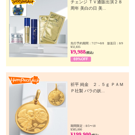
チェンジ ＴＶ通販出演２８
周年 美白の日 美...
先行予約期間：7/27〜8/8 放送日：8/9
¥32,835
¥9,988
(税込)
69%OFF
Happy Price Value
祈平 純金 ２．５ｇ ＰＡＭ
Ｐ社製 バラの妖...
期間限定：8/5〜18
¥385,000
¥199,900