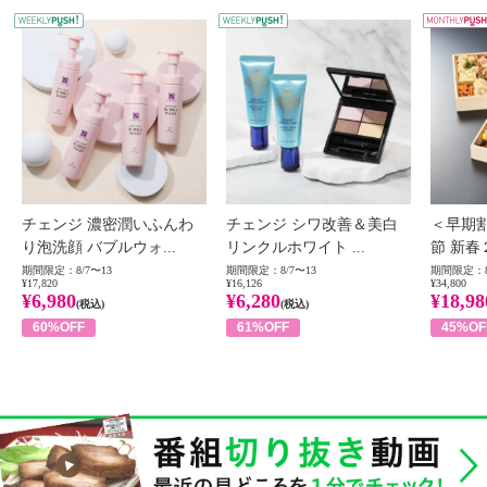
WEEKLY PUSH
W
チェンジ 濃密潤いふんわ
チェンジ シワ改善＆美白
＜早期
り泡洗顔 バブルウォ...
リンクルホワイト ...
節 新春
期間限定：8/7〜13
期間限定：8/7〜13
期間限定：8
¥17,820
¥16,126
¥34,800
¥6,980
¥6,280
¥18,98
(税込)
(税込)
60%OFF
61%OFF
45%OF