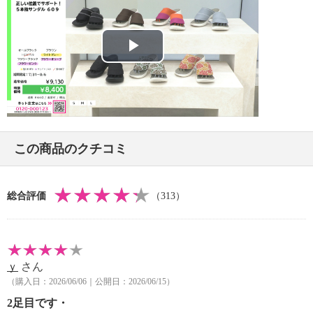
【重さ】
・片足約１６０ｇ（サイズにより多少の差異あり）
【その他】
【同梱書類】
Play
・取扱説明書
【原産国（地）】
Video
・中国製
【目安サイズ】
この商品のクチコミ
表記：Ｓ
対応サイズ：２２．０ｃｍ〜２２．５ｃｍ
総合評価
（313）
表記：Ｍ
対応サイズ：２３．０ｃｍ〜２３．５ｃｍ
表記：Ｌ
ｙ
さん
対応サイズ：２４．０ｃｍ〜２４．５ｃｍ
（購入日：2026/06/06｜公開日：2026/06/15）
2足目です・