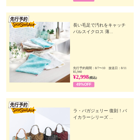
先行SSV
長い毛足で汚れをキャッチ
パルスイクロス 薄...
先行予約期間：8/7〜10 放送日：8/11
¥5,940
¥2,998
(税込)
49%OFF
先行SSV
ラ・バガジェリー 復刻！バ
イカラーシリーズ ...