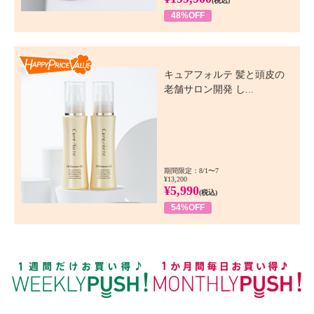
(税込)
48%OFF
Happy Price Value
キュアフォルテ 髪と頭皮の
老舗サロン開発 し...
期間限定：8/1〜7
¥13,200
¥5,990
(税込)
54%OFF