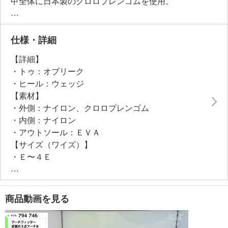
甲全体に日本製のクロロプレンゴムを使用。
ウェットスーツなどにも使われる素材で、肌当たりが
柔らかく、やさしくフィットします。
また、鼻緒の部分を折り込み仕様にすることで、さら
仕様・詳細
に肌当たりが柔らかになるよう工夫しました。
【詳細】
ちょっとそこまでのお出かけからレジャーシーンま
・トゥ：オブリーク
で、幅広い場面で履けるようなサンダルを目指して開
・ヒール：ウェッジ
発しています。
【素材】
・外側：ナイロン、クロロプレンゴム
・内側：ナイロン
・アウトソール：ＥＶＡ
【サイズ（ワイズ）】
・Ｅ〜４Ｅ
【サイズ（その他）】
・ヒールの高さ：約４ｃｍ
・前底厚み：約２ｃｍ
商品動画を見る
・前側着地点厚み：約２．５ｃｍ
・高低差：約１．５ｃｍ