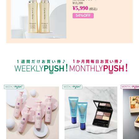
¥13,200
¥5,990
(税込)
54%OFF
WEEKLY PUSH
W