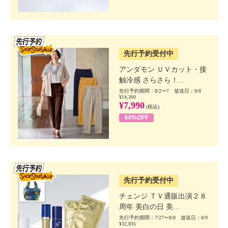
SSV先行
先行予約受付中
アンダモン ＵＶカット・接
触冷感 さらさら！...
先行予約期間：8/2〜7 放送日：8/8
¥14,300
¥7,990
(税込)
44%OFF
SSV先行
先行予約受付中
チェンジ ＴＶ通販出演２８
周年 美白の日 美...
先行予約期間：7/27〜8/8 放送日：8/9
¥32,835