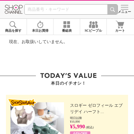
SHOP CHANNEL ショ
メニュー
商品を探す
本日お買得
番組表
SCピープル
カート
現在、お取扱いしていません。
本日のイチオシ！
SHOP STAR VALUE
スロギー ゼロフィール エブ
リデイ ハーフト...
明日以降
¥10,890
¥5,990
(税込)
44%OFF