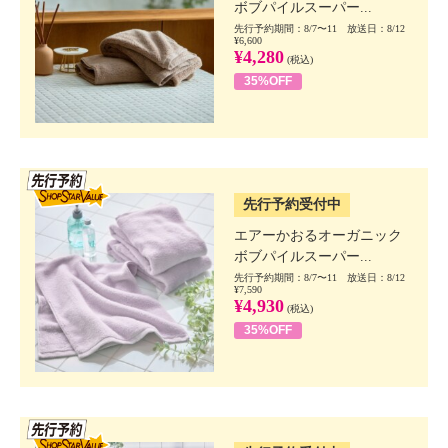
ボブパイルスーパー...
先行予約期間：8/7〜11 放送日：8/12
¥6,600
¥4,280
(税込)
35%OFF
SSV先行
先行予約受付中
エアーかおるオーガニック
ボブパイルスーパー...
先行予約期間：8/7〜11 放送日：8/12
¥7,590
¥4,930
(税込)
35%OFF
SSV先行