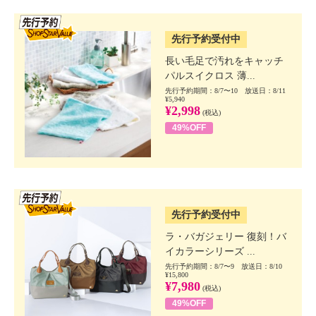
SSV先行
先行予約受付中
長い毛足で汚れをキャッチ
パルスイクロス 薄...
先行予約期間：8/7〜10 放送日：8/11
¥5,940
¥2,998
(税込)
49%OFF
SSV先行
先行予約受付中
ラ・バガジェリー 復刻！バ
イカラーシリーズ ...
先行予約期間：8/7〜9 放送日：8/10
¥15,800
¥7,980
(税込)
49%OFF