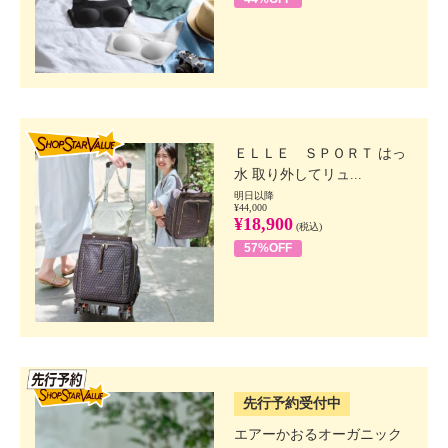
SHOP STAR VALUE
ＥＬＬＥ ＳＰＯＲＴ はっ
水 取り外してリュ...
明日以降
¥44,000
¥18,900
(税込)
57%OFF
SSV先行
先行予約受付中
エアーかおるオーガニック