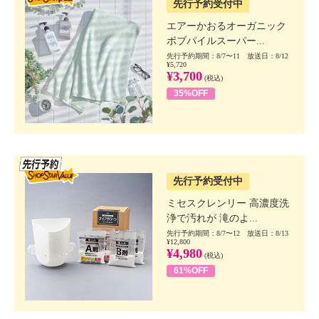
先行予約受付中
エアーかおるオーガニック
ボブパイルスーパー...
先行予約期間：8/7〜11 放送日：8/12
¥5,720
¥3,700
(税込)
35%OFF
SSV先行
先行予約受付中
ミセスクレンリー 高濃度洗
浄で汚れが 滝のよ...
先行予約期間：8/7〜12 放送日：8/13
¥12,800
¥4,980
(税込)
61%OFF