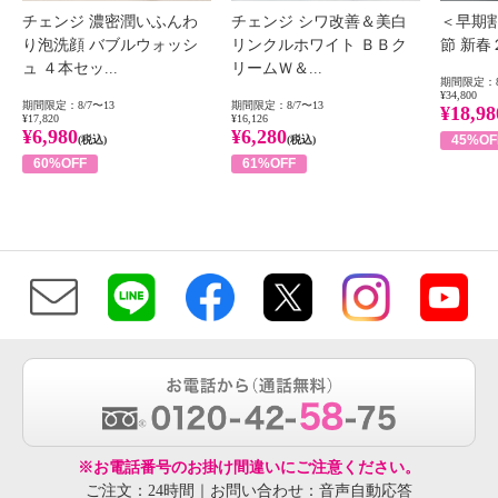
チェンジ 濃密潤いふんわ
チェンジ シワ改善＆美白
＜早期
り泡洗顔 バブルウォッシ
リンクルホワイト ＢＢク
節 新
ュ ４本セッ...
リームＷ＆...
期間限定：8
¥34,800
期間限定：8/7〜13
期間限定：8/7〜13
¥18,98
¥17,820
¥16,126
¥6,980
¥6,280
45%OF
(税込)
(税込)
60%OFF
61%OFF
※お電話番号のお掛け間違いにご注意ください。
ご注文：24時間｜お問い合わせ：音声自動応答