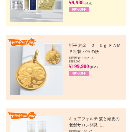
¥9,988
(税込)
69%OFF
Happy Price value
祈平 純金 ２．５ｇ ＰＡＭ
Ｐ社製 バラの妖...
期間限定：8/5〜18
¥385,000
¥199,900
(税込)
48%OFF
Happy Price value
キュアフォルテ 髪と頭皮の
老舗サロン開発 し...
期間限定：8/1〜7