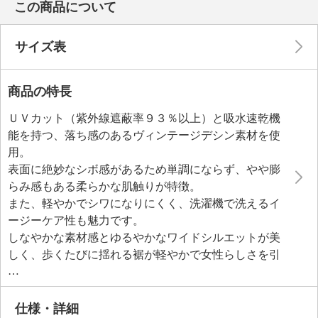
この商品について
サイズ表
商品の特長
ＵＶカット（紫外線遮蔽率９３％以上）と吸水速乾機
能を持つ、落ち感のあるヴィンテージデシン素材を使
用。
表面に絶妙なシボ感があるため単調にならず、やや膨
らみ感もある柔らかな肌触りが特徴。
また、軽やかでシワになりにくく、洗濯機で洗えるイ
ージーケア性も魅力です。
しなやかな素材感とゆるやかなワイドシルエットが美
しく、歩くたびに揺れる裾が軽やかで女性らしさを引
き立てます。
ウエストは後部のみゴムギャザー仕様にすることで、
すっきりとした見ためと着心地の良さを両立。
仕様・詳細