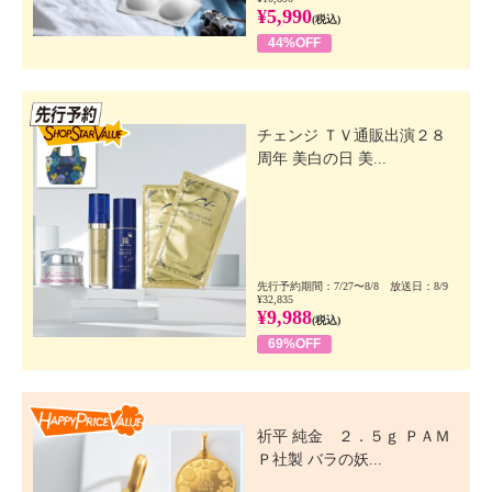
¥5,990
(税込)
44%OFF
先行SSV
チェンジ ＴＶ通販出演２８
周年 美白の日 美...
先行予約期間：7/27〜8/8 放送日：8/9
¥32,835
¥9,988
(税込)
69%OFF
Happy Price Value
祈平 純金 ２．５ｇ ＰＡＭ
Ｐ社製 バラの妖...