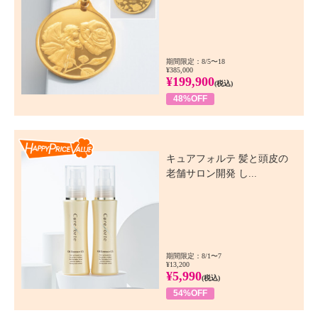
期間限定：8/5〜18
¥385,000
¥199,900
(税込)
48%OFF
Happy Price Value
キュアフォルテ 髪と頭皮の
老舗サロン開発 し...
期間限定：8/1〜7
¥13,200
¥5,990
(税込)
54%OFF