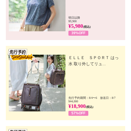
明日以降
¥9,900
¥5,980
(税込)
39%OFF
先行SSV
ＥＬＬＥ ＳＰＯＲＴ はっ
水 取り外してリュ...
先行予約期間：8/4〜6 放送日：8/7
¥44,000
¥18,900
(税込)
57%OFF
先行SSV