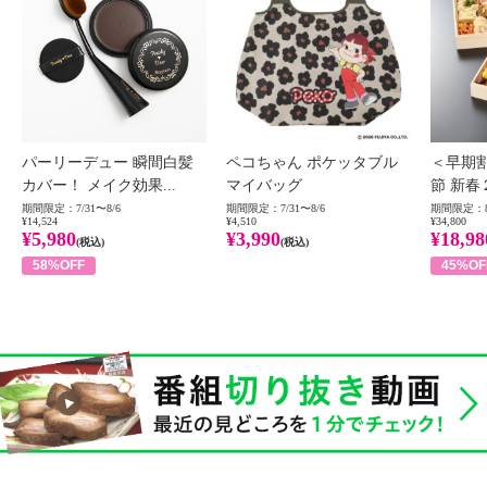
パーリーデュー 瞬間白髪
ペコちゃん ポケッタブル
＜早期
カバー！ メイク効果...
マイバッグ
節 新春
期間限定：7/31〜8/6
期間限定：7/31〜8/6
期間限定：8
¥14,524
¥4,510
¥34,800
¥5,980
¥3,990
¥18,98
(税込)
(税込)
58%OFF
45%OF