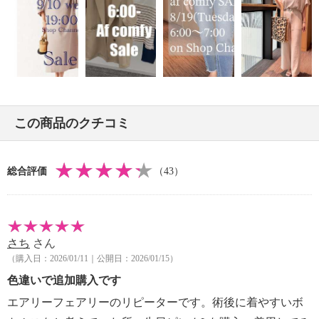
【メンテナンス（ケアラベル）】
・長時間照射による変退色注意
・単品洗い
・水や汗などによる色落ち、色移り注意
・摩擦による色落ち、色移り注意
・素材の特性上、多少の縮みあり
・ネット使用
この商品のクチコミ
【原産国（地）】
・中国製
総合評価
（43）
※普段と同じサイズをおすすめ
さち
さん
（購入日：2026/01/11｜公開日：2026/01/15）
色違いで追加購入です
エアリーフェアリーのリピーターです。術後に着やすいボ