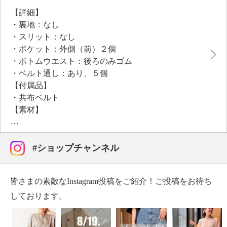
ヒップラインや脚のラインを拾いにくく、体型カバー
【詳細】
効果も期待できます。
・裏地：なし
マットなゴールドカラーのダブルリングがアクセント
・スリット：なし
になった取り外し可能な共布ベルトで、ウエストマー
・ポケット：外側（前）２個
クするとスタイルにメリハリが生まれ、きちんとした
・ボトムウエスト：後ろのみゴム
印象に。
・ベルト通し：あり、５個
【付属品】
・共布ベルト
【素材】
・ポリエステル１００％
【メンテナンス（絵表示ラベル）】
・洗濯機：可
#ショップチャンネル
・漂白処理：塩素系・酸素系漂白不可
・タンブル乾燥：不可
皆さまの素敵なInstagram投稿をご紹介！ご投稿をお待ち
・自然乾燥：日陰の吊り干し
・アイロン仕上げ：可（低温）
しております。
・ドライクリーニング：石油系ドライクリーニング可
・ウエットクリーニング：可