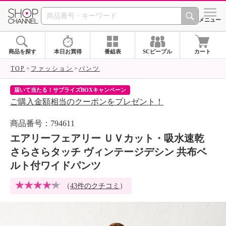
SHOP CHANNEL 
メニュー
商品を探す
本日お買得
番組表
SCピープル
カート
TOP
ファッション
パンツ
クチコミ・Instagramキャンペーン
ネ
クーポンが当たるチャンス！
ネ
商品番号：794611
エアリーフェアリー ＵＶカット・吸水速乾
さらさらタッチ ヴィンテージデシン 共布ベ
ルト付ワイドパンツ
（
43件のクチコミ
）