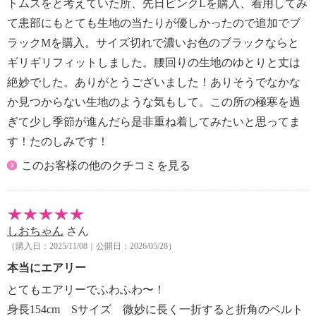
トムスをと考えていた所、先日ピンクLを購入、着用してみ
て患部にもとても生地の当たりが優しかったので追加でブ
ラックMを購入。サイズ切れで濃いお色のブラックならと
ギリギリフィットしました。腰回りの生地のゆとりと丈は
絶妙でした。ありがとうございました！ありそうでなかな
か見つからない生地のような気もして。この所の極寒を過
ぎて少し季節が進んだら是非重ね着してみたいと思ってま
す！たのしみです！
このお客様の他のクチコミを見る
しおちゃん
さん
（購入日：2025/11/08｜公開日：2026/05/28）
本当にエアリー
とてもエアリーでふわふわ〜！
身長154cm Sサイズ 微妙に長く一折すると折角のベルト