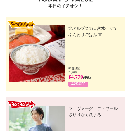
本日のイチオシ！
SHOP STAR VALUE
北アルプスの天然水仕立て
ふんわりごはん 富...
明日以降
¥8,640
¥4,770
(税込)
44%OFF
GO! GO! VALUE
ラ ヴァーグ デトワール
さりげなく決まる ...