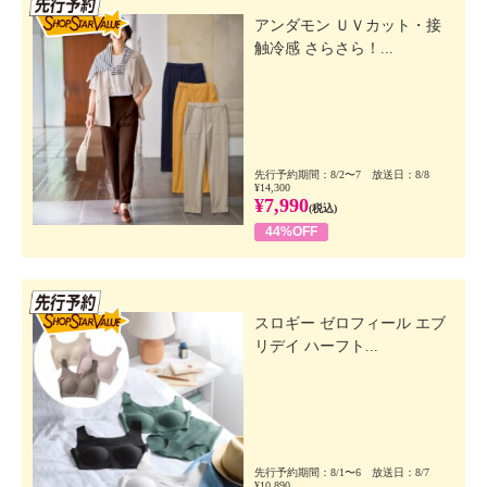
アンダモン ＵＶカット・接
触冷感 さらさら！...
先行予約期間：8/2〜7 放送日：8/8
¥14,300
¥7,990
(税込)
44%OFF
先行SSV
スロギー ゼロフィール エブ
リデイ ハーフト...
先行予約期間：8/1〜6 放送日：8/7
¥10,890