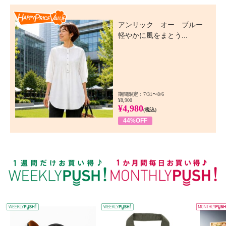
Happy Price Value
アンリック オー ブルー
軽やかに風をまとう...
期間限定：7/31〜8/6
¥8,900
¥4,980
(税込)
44%OFF
WEEKLY PUSH
W