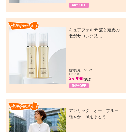
48%OFF
Happy Price Value
キュアフォルテ 髪と頭皮の
老舗サロン開発 し...
期間限定：8/1〜7
¥13,200
¥5,990
(税込)
54%OFF
Happy Price Value
アンリック オー ブルー
軽やかに風をまとう...