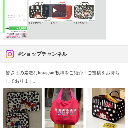
【その他】
【耐荷重】
Play
・１０ｋｇ
【原産国（地）】
Video
・中国製
#ショップチャンネル
皆さまの素敵なInstagram投稿をご紹介！ご投稿をお待ち
しております。