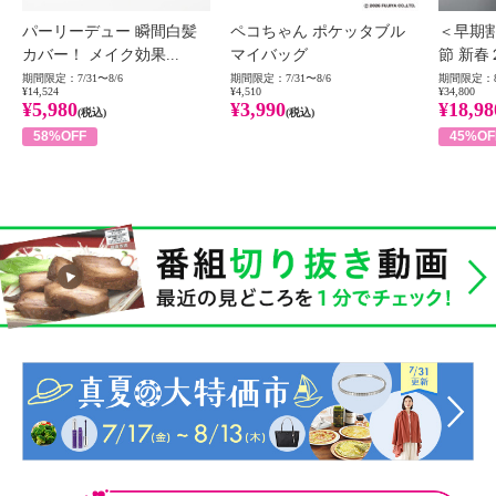
パーリーデュー 瞬間白髪
ペコちゃん ポケッタブル
＜早期
カバー！ メイク効果...
マイバッグ
節 新春
期間限定：7/31〜8/6
期間限定：7/31〜8/6
期間限定：8
¥14,524
¥4,510
¥34,800
¥5,980
¥3,990
¥18,98
(税込)
(税込)
58%OFF
45%OF