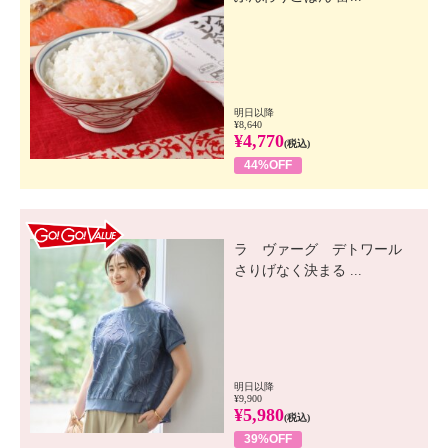
明日以降
¥8,640
¥4,770
(税込)
44%OFF
GO! GO! VALUE
ラ ヴァーグ デトワール
さりげなく決まる ...
明日以降
¥9,900
¥5,980
(税込)
39%OFF