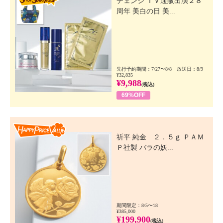
チェンジ ＴＶ通販出演２８
周年 美白の日 美...
先行予約期間：7/27〜8/8 放送日：8/9
¥32,835
¥9,988
(税込)
69%OFF
Happy Price Value
祈平 純金 ２．５ｇ ＰＡＭ
Ｐ社製 バラの妖...
期間限定：8/5〜18
¥385,000
¥199,900
(税込)