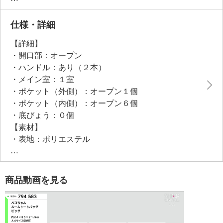
です。
ハンドル付きなので部屋間の移動にも便利で、散らか
仕様・詳細
りがちな雑貨や小物をすっきりまとめられそう。
【詳細】
使わない時は底板を外してコンパクトに収納可能。
・開口部：オープン
長年愛され続けてきたペコちゃんのかわいらしさを感
・ハンドル：あり（２本）
じながら、さまざまなシーンで大活躍する実用的に使
・メイン室：１室
えるアイテムです。
・ポケット（外側）：オープン１個
・ポケット（内側）：オープン６個
・底びょう：０個
【素材】
・表地：ポリエステル
・裏地：ポリエステル
【サイズ】
・約縦２４ｃｍ×最大横３５ｃｍ×マチ２１．５ｃｍ
商品動画を見る
・ハンドル立ち上がり：約７．５ｃｍ
・Ａ４サイズ収納可
【重さ】
・約５６５ｇ