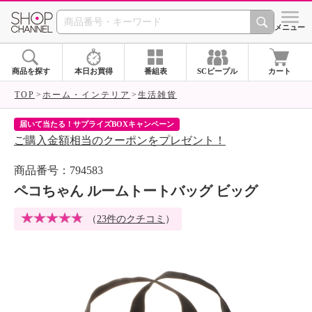
SHOP CHANNEL 
メニュー
商品を探す
本日お買得
番組表
SCピープル
カート
TOP
ホーム・インテリア
生活雑貨
届いて当たる！サプライズBOXキャンペーン
ク
ご購入金額相当のクーポンをプレゼント！
ク
商品番号：794583
ペコちゃん ルームトートバッグ ビッグ
（
23件のクチコミ
）