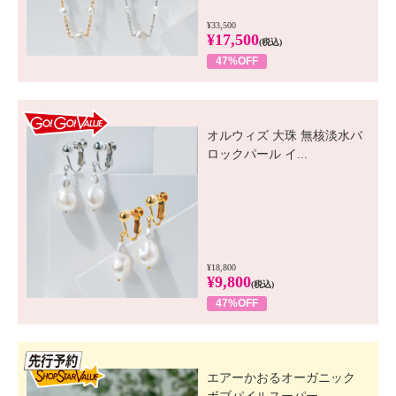
¥33,500
¥17,500
(税込)
47%OFF
GO! GO! VALUE
オルウィズ 大珠 無核淡水バ
ロックパール イ...
¥18,800
¥9,800
(税込)
47%OFF
先行SSV
エアーかおるオーガニック