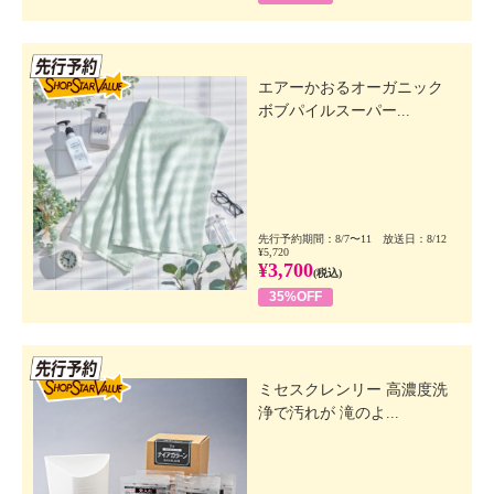
先行SSV
エアーかおるオーガニック
ボブパイルスーパー...
先行予約期間：8/7〜11 放送日：8/12
¥5,720
¥3,700
(税込)
35%OFF
先行SSV
ミセスクレンリー 高濃度洗
浄で汚れが 滝のよ...