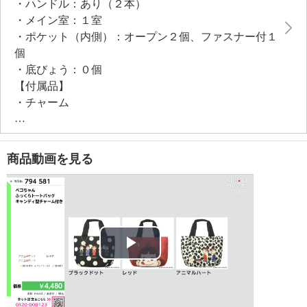
・ハンドル：あり（２本）
内側には複数のポケットがほどこされており、細かい
・メイン室：１室
小物の整理にも便利。
・ポケット（内側）：オープン２個、ファスナー付１
付属のキャンディー型チャームは取り外し可能で、お
個
好みのチェーンに通してアクセサリーとしても活用で
・底びょう：０個
きます。
【付属品】
ランチバッグとしても活躍する、日常使いにぴったり
・チャーム
のアイテムです。
【素材】
・表地：ポリエステル
・裏地：ポリエステル
商品動画を見る
・ハンドル：ポリエステル
【サイズ】
・約縦２３．５ｃｍ×最大横３７ｃｍ×マチ１６ｃｍ
・ハンドル立ち上がり：約１２ｃｍ
・Ａ４サイズ収納不可
【重さ】
Play
・約１６０ｇ
【その他】
Video
＜チャーム＞