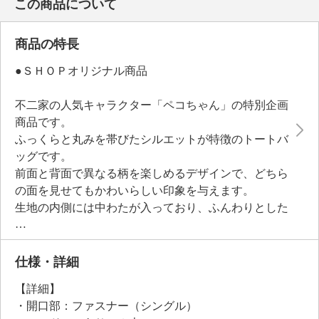
この商品について
商品の特長
●ＳＨＯＰオリジナル商品
不二家の人気キャラクター「ペコちゃん」の特別企画
商品です。
ふっくらと丸みを帯びたシルエットが特徴のトートバ
ッグです。
前面と背面で異なる柄を楽しめるデザインで、どちら
の面を見せてもかわいらしい印象を与えます。
生地の内側には中わたが入っており、ふんわりとした
質感とやさしい肌当たりが特長。
マチをしっかりと取っているため、お財布や携帯電
話、タオル、ペットボトルなどの日常品を収納できま
仕様・詳細
す。
【詳細】
開口部はファスナー式なので中身が見えず、安心で
・開口部：ファスナー（シングル）
す。