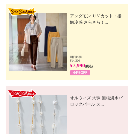
SHOP STAR VALUE
アンダモン ＵＶカット・接
触冷感 さらさら！...
明日以降
¥14,300
¥7,990
(税込)
44%OFF
GO! GO! VALUE
オルウィズ 大珠 無核淡水バ
ロックパール ス...