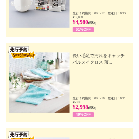
先行予約期間：8/7〜12 放送日：8/13
¥12,800
¥4,980
(税込)
61%OFF
先行SSV
長い毛足で汚れをキャッチ
パルスイクロス 薄...
先行予約期間：8/7〜10 放送日：8/11
¥5,940
¥2,998
(税込)
49%OFF
先行SSV