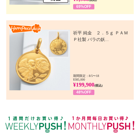
69%OFF
Happy Price Value
祈平 純金 ２．５ｇ ＰＡＭ
Ｐ社製 バラの妖...
期間限定：8/5〜18
¥385,000
¥199,900
(税込)
48%OFF