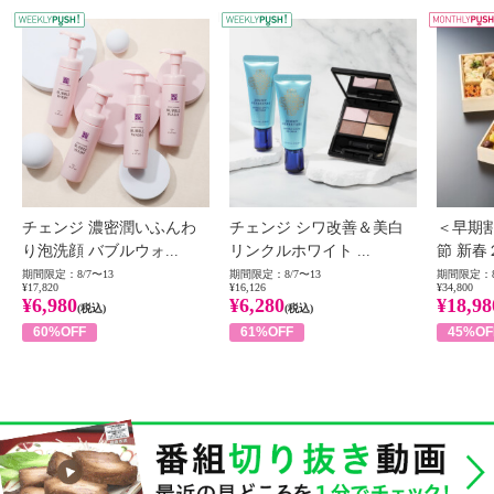
WEEKLY PUSH
W
チェンジ 濃密潤いふんわ
チェンジ シワ改善＆美白
＜早期
り泡洗顔 バブルウォ...
リンクルホワイト ...
節 新春
期間限定：8/7〜13
期間限定：8/7〜13
期間限定：8
¥17,820
¥16,126
¥34,800
¥6,980
¥6,280
¥18,98
(税込)
(税込)
60%OFF
61%OFF
45%OF