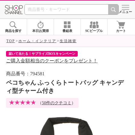
SHOP CHANNEL 
メニュー
商品を探す
本日お買得
番組表
SCピープル
カート
TOP
ホーム・インテリア
生活雑貨
届いて当たる！サプライズBOXキャンペーン
ク
ご購入金額相当のクーポンをプレゼント！
ク
商品番号：794581
ペコちゃん ふっくらトートバッグ キャンデ
ィ型チャーム付き
（
50件のクチコミ
）