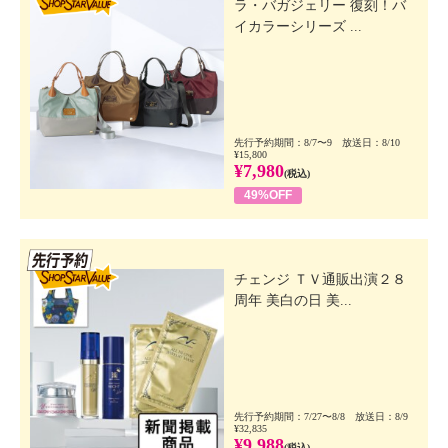
ラ・バガジェリー 復刻！バ
イカラーシリーズ ...
先行予約期間：8/7〜9 放送日：8/10
¥15,800
¥7,980
(税込)
49%OFF
先行SSV
チェンジ ＴＶ通販出演２８
周年 美白の日 美...
先行予約期間：7/27〜8/8 放送日：8/9
¥32,835
¥9,988
(税込)