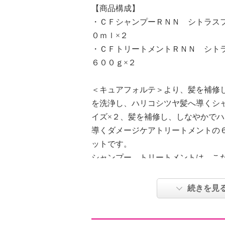
【商品構成】
・ＣＦシャンプーＲＮＮ シトラス
０ｍｌ×２
・ＣＦトリートメントＲＮＮ シト
６００ｇ×２
＜キュアフォルテ＞より、髪を補修
を洗浄し、ハリコシツヤ髪へ導くシ
イズ×２、髪を補修し、しなやかで
導くダメージケアトリートメントの
ットです。
シャンプー、トリートメントは、こ
であるケラチントライアングル（ア
ケラチン（羊毛））、キューティク
続きを見
ールキューティクルタンパク）、ケ
ンアミノ酸、アセチルシステイン、