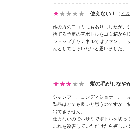
＜ＣＦシャンプーＲＮＮ シトラス
使えない！
（
うさ
０ｍｌ＞
他の方の口コミにもありましたが、
【原産国（地）】
捨てる予定の空ボトルをゴミ箱から
・日本製
ショップチャンネルではファンデー
んとしてもらいたいと思いました。
＜ＣＦトリートメントＲＮＮ シト
６００ｇ＞
【原産国（地）】
・日本製
髪の毛がしなや
シャンプー、コンディショナー、一
製品はとても良いと思うのですが、
出てきません。
仕方ないのでハサミでボトルを切っ
これを改善していただけたら嬉しい