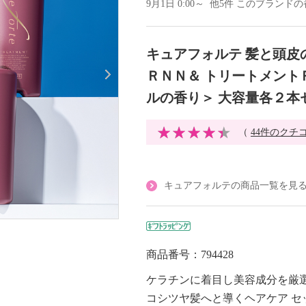
9月1日 0:00～ 他5件 このブラン
キュアフォルテ 髪と頭皮
ＲＮＮ＆ トリートメント
ルの香り＞ 大容量各２本
（
44件のクチ
キュアフォルテの商品一覧を見
商品番号：794428
ケラチンに着目し美容成分を厳
コシツヤ髪へと導くヘアケア セ