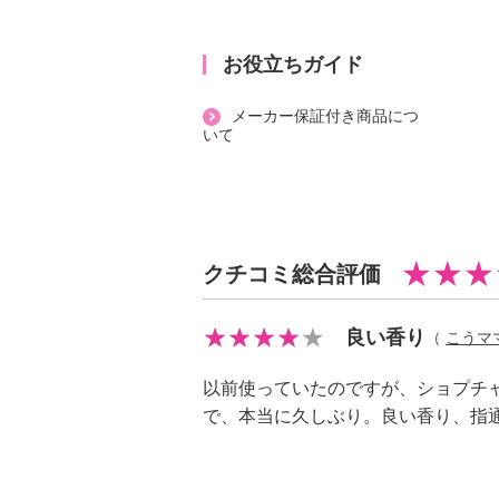
Ｎａ、白金））を配合、髪の外部と
爽やかなバーベナに加え、ピオニー
かな香りを一つにしたフレッシュで
お役立ちガイド
ローラルの香り。
メーカー保証付き商品につ
大人っぽさ、高級感を表現するため
いて
て複数の香りを調合。
深みのあるシトラス、ハーブの中で
ベナなど、大人の女性にふさわしい
さらにピオニーやフリージアなどの
クチコミ総合評価
り、アンバー、ムスクなどのニュア
ントになった複雑で深みのある香り
【シャンプーＲＮＮ・６００ｍｌサ
良い香り
（
こうマ
＜配合／無配合表示＞
以前使っていたのですが、ショプチ
ノンシリコン、タール系色素不使用
で、本当に久しぶり。良い香り、指
【トリートメントＲＮＮ・６００ｇ
＜配合／無配合表示＞
タール系色素不使用