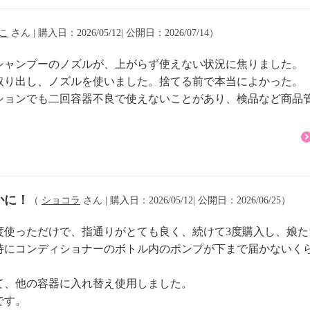
フローラルの香り ６０
こ
さん | 購入日：2026/05/12| 公開日：2026/07/14）
シャンプーのノズルが、上がらず使えない状況に焦りました。
取り出し、ノズルを使いました。捨てる前で本当によかった。
ションでも二回容器不良で使えないことがあり、検品など商品
ラスフローラルの香り
かに！
（
ショコラ
さん | 購入日：2026/05/12| 公開日：2026/06/25）
度使っただけで、指通りがとても良く、続けて3度購入し、娘た
特にコンディショナーのボトル内のポンプが下まで届かないく
て、他の容器に入れ替え使用しました。
です。