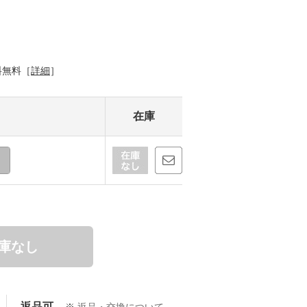
料無料［
詳細
］
在庫
庫なし
返品可