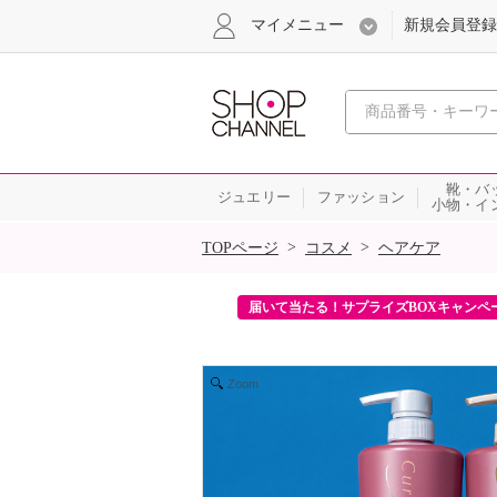
マイメニュー
新規会員登録
心おどる、瞬
靴・バ
ジュエリー
ファッション
小物・イ
SALE
>
>
TOPページ
コスメ
ヘアケア
ンを2回プレゼント！
届いて当たる！サプライズBOXキャンペ
Zoom