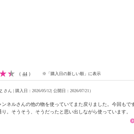
内部を補修します。
、フリージアなどの華や
清涼感のあるシトラスフ
、香りの奥深さを追求し
も柑橘に近い香りのバー
爽やかさを演出。
心地良い華やかさが加わ
ンスのある香りがアクセ
（
44
）
※「購入日の新しい順」に表示
。
イズ】
マ
さん | 購入日：2026/05/12| 公開日：2026/07/21）
ャンネルさんの他の物を使っていてまた戻りました。今回もです
通り。そうそう、そうだったと思い出しながら使っています。
サイズ】