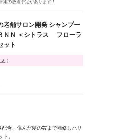
ドの番組の放送予定があります!!
の老舗サロン開発 シャンプー
ＲＮＮ ＜シトラス フローラ
セット
コミ
）
る
選配合、傷んだ髪の芯まで補修しハリ
ット。