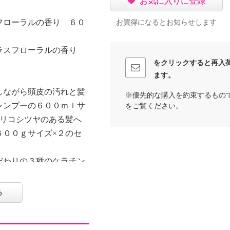
お気に入りに登録
フローラルの香り ６０
お買得になるとお知らせします
ラスフローラルの香り
をクリックすると再入
ます。
しながら頭皮の汚れと髪
※優先的な購入を約束するもの
ャンプーの６００ｍｌサ
をご覧ください。
ハリコシツヤのある髪へ
６００ｇサイズ×２のセ
だわりの３種のケラチン
ミノケラチン（加水分解
ルケラチン（加水分解ウ
る
ラチノシスチン（ケラチ
シスチン、ヒアルロン酸