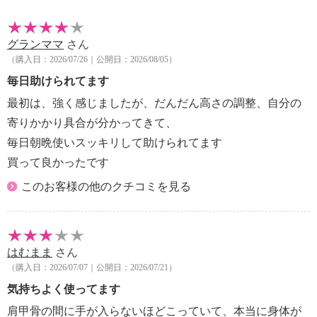
０．０１２ｋＷ（電力）×０．１６６６６６６６７
（時間）×３１（電力料金目安）＝０．０６２円
グランママ
さん
【商品仕様詳細】
（購入日：2026/07/26｜公開日：2026/08/05）
・タイマー：１０分自動オフ
毎日助けられてます
・動作回数：約３０〜３８回／分
【メンテナンス】
最初は、強く感じましたが、だんだん高さの調整、自分の
※詳細は取扱説明書参照
寄りかかり具合が分かってきて、
【使用上の注意】
毎日朝晩使いスッキリして助けられてます
※詳細は取扱説明書参照
買って良かったです
・次の人は使用しない。
・医師からマッサージを禁じられている人
このお客様の他のクチコミを見る
（例：血栓［そく（塞）栓］症、重度の動脈瘤、急性
静脈瘤、各種皮膚炎、皮膚感染症（皮下組織の炎症を
含む。）など）
はむまま
さん
・自分で意思表示できない方や身体の不自由な方には
（購入日：2026/07/07｜公開日：2026/07/21）
使用させない。
・次のような人は必ず医師と相談の上使用する。
気持ちよく使ってます
・ペースメーカーなどの電磁障害の影響を受けやす
肩甲骨の間に手が入らないほどこっていて、本当に身体が