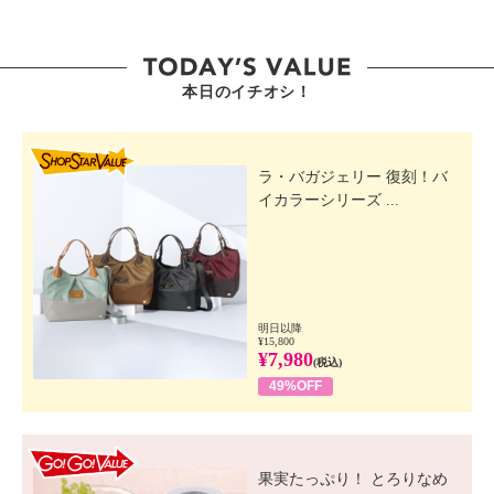
・中国製
※一般市場での販売開始時期：２０２５年２月
本日のイチオシ！
SHOP STAR VALUE
ラ・バガジェリー 復刻！バ
イカラーシリーズ ...
明日以降
¥15,800
¥7,980
(税込)
49%OFF
GO! GO! VALUE
果実たっぷり！ とろりなめ