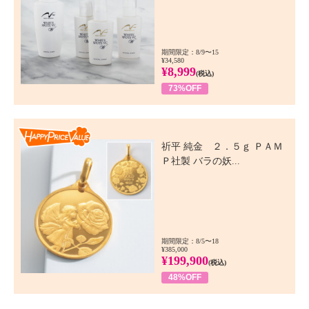
期間限定：8/9〜15
¥34,580
¥8,999
(税込)
73%OFF
Happy Price Value
祈平 純金 ２．５ｇ ＰＡＭ
Ｐ社製 バラの妖...
期間限定：8/5〜18
¥385,000
¥199,900
(税込)
48%OFF