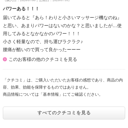
に相談する。
パワーある！！！
・幼児やお子様に使用させたり、本体で遊ばせたり、
届いてみると『あら！わりと小さいマッサージ機なのね』
上にのせない。
・カバーを外した状態や、破れた状態で使用しない。
と思い、あまりパワーはないのかな？と思いましたが…使
・頭部やのどには使用しない。
用してみるとなかなかのパワー！！！
・マッサージ以外の用途に使用しない。
小さく軽量なので、持ち運びラクラク♪
・他の治療器と同時に使用しない。
腰痛が酷いので買って良かったーーー
・首周辺をマッサージする時は、もみ玉の動きに注意
する。また、首の前方はマッサージしない。
このお客様の他のクチコミを見る
・本体を布団やコタツの中に入れて使用しない。
・マッサージ部周辺にアクセサリーなどの装身具をつ
けて使用しない。
「クチコミ」は、ご購入いただいたお客様の感想であり、商品の内
・使用中は眠らない。
容、効果、効能を保障するものではありません。
・浴室など湿気の多い場所では使用しない。また、水
商品情報については「基本情報」にてご確認ください。
などの液体がかからないようにする。
・本体やもみ玉の上に立ったり、座ったりして使用し
すべてのクチコミを見る
ない。
・もみ玉面に勢いよく身体を当てたりしない。
・布団の中や、毛布などで覆ったまま使用しない。