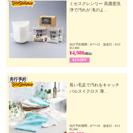
ミセスクレンリー 高濃度洗
浄で汚れが 滝のよ...
先行予約期間：8/7〜12 放送日：8/13
¥12,800
¥4,980
(税込)
61%OFF
先行SSV
長い毛足で汚れをキャッチ
パルスイクロス 薄...
先行予約期間：8/7〜10 放送日：8/11
¥5,940