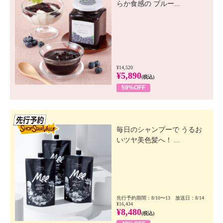
らか食感の ブルー...
¥14,520
¥5,890
(税込)
59%OFF
先行SSV
毎日のシャンプーで うるお
いツヤ美色髪へ！ ...
先行予約期間：8/10〜13 放送日：8/14
¥16,434
¥8,480
(税込)