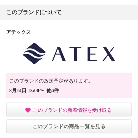
・もみ玉面を下にして、動作させない。
このブランドについて
・使い始めは５分程度をめどに弱い刺激で使用する。
・１回の使用は１０分以内とし、１日の使用は３０分
以内にする。
アテックス
・同一箇所への連続使用は避ける。
・マッサージの刺激が強すぎると感じた時は、もみ玉
を弱く当てる。
・本品に大きな荷重がかかるような使い方をすると、
保護装置が作動し、動作が止まる場合がある。
停止した場合は、しばらく本体を休ませて（１時間
程度）から、再度動作させる。
このブランドの放送予定があります。
【同梱書類】
8月14日 13:00〜 他6件
・取扱説明書（保証書付）
・適正使用のお願い
このブランドの新着情報を受け取る
【保証（有無）、保証期間】
・あり
・本体：１年間
このブランドの商品一覧を見る
【原産国（地）】