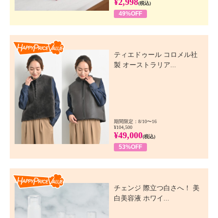
¥2,998
(税込)
49%OFF
Happy Price Value
ティエドゥール コロメル社
製 オーストラリア...
期間限定：8/10〜16
¥104,500
¥49,000
(税込)
53%OFF
Happy Price Value
チェンジ 際立つ白さへ！ 美
白美容液 ホワイ...