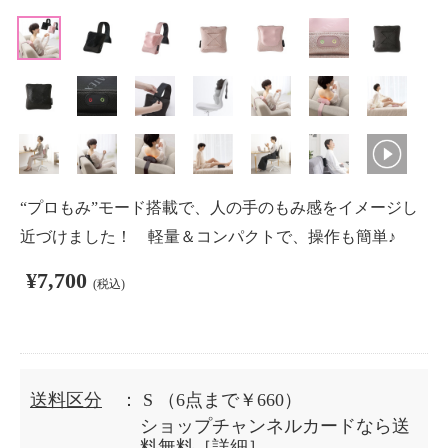
“プロもみ”モード搭載で、人の手のもみ感をイメージし
近づけました！ 軽量＆コンパクトで、操作も簡単♪
¥7,700
(税込)
送料区分
： S
（6点まで￥660）
ショップチャンネルカードなら送
料無料［
詳細
］