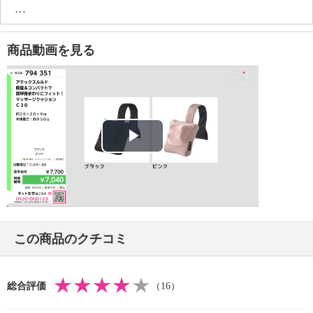
・本体：ウレタンフォーム、ＡＢＳ
・あんま、マッサージの代用：
・表地：ポリエステル
疲労回復、血行をよくする、筋肉の疲れをとる、筋
マッサージ部：ポリエステル９７％、ポリウレタン
肉のコリをほぐす、 神経痛・筋肉痛の痛みの緩解
商品動画を見る
３％
【サイズ】
・本体：約横２０×長さ２０×高さ９ｃｍ
【重さ】
・本体：約９５０ｇ（もみ位置調整ベルト、アダプタ
ー含まず）
Play
【電源】
・ＡＣ１００−２４０Ｖ
Video
【コードの長さ】
・約１．８ｍ
【消費電力】
この商品のクチコミ
・１２Ｗ
【電気代（目安）】
・１回１０分あたり：約０．０６２円、１か月使用
総合評価
（16）
時：約２円
※電気代計算式：