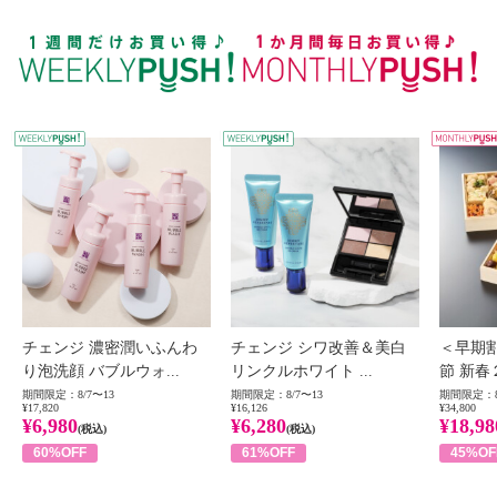
WEEKLY PUSH
W
チェンジ 濃密潤いふんわ
チェンジ シワ改善＆美白
＜早期
り泡洗顔 バブルウォ...
リンクルホワイト ...
節 新春
期間限定：8/7〜13
期間限定：8/7〜13
期間限定：8
¥17,820
¥16,126
¥34,800
¥6,980
¥6,280
¥18,98
(税込)
(税込)
60%OFF
61%OFF
45%OF