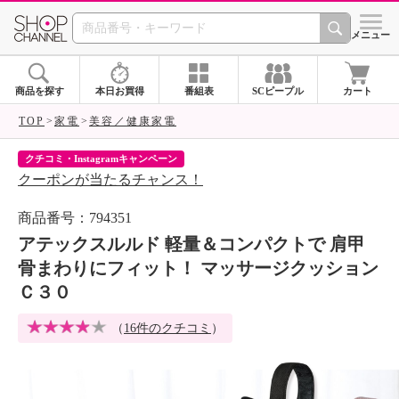
SHOP CHANNEL 
メニュー
商品を探す
本日お買得
番組表
SCピープル
カート
TOP
家電
美容／健康家電
クチコミ・Instagramキャンペーン
ネ
クーポンが当たるチャンス！
ネ
商品番号：794351
アテックスルルド 軽量＆コンパクトで 肩甲
骨まわりにフィット！ マッサージクッション
Ｃ３０
（
16件のクチコミ
）