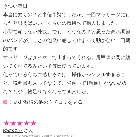
い体内植込み型医用電気機器を使用している人
きつい毎日。
・悪性腫瘍のある人
本当に効くの？と半信半疑でしたが、一回マッサージに行
・心臓に障害のある人
ったと思えばいい、くらいの気持ちで購入しました。
・妊娠初期の不安定期または出産直後の人
・背骨（脊椎）に異常のある人や曲がっている人
小型で頼りない外観。でも、どうなの？と思った高さ調節
・糖尿病などによる高度な抹しょう（梢）循環障害
のバンドが、ことの他良い感じで止まって動かない！画期
からくる知覚障害のある人
的です！
・皮膚に創傷のある人
マッサージはタイマーで止まってくれる。肩甲骨の間に効
・安静を必要としている人や体調がすぐれない人
いてくれてるみたいで毎日使っています。
・骨粗しょう症の人、せきついの骨折、ねんざ、肉
使っているうちに感じるのは、操作がシンプルすぎるこ
離れなど、急性［とう（疼）痛性］疾患の人
・体温３８℃以上（有熱期）の人
と。説明書も入ってなくて、強さって1種類しかないのか
（例：急性炎症症状［けん（倦）怠感、悪寒、血圧変
な？と少し物足りなくなってきました。
動など］の強い時期、衰弱しているとき）
このお客様の他のクチコミを見る
・その他、医療機関で治療中の人
・けんしょう（腱鞘）炎の人
・使用中に身体に異常を感じたときはすぐに使用を中
止し、医師に相談する。
ゆのゆみ
さん
・使用しても効果が現れない場合は医師または専門家
（購入日：2026/07/06｜公開日：2026/07/16）