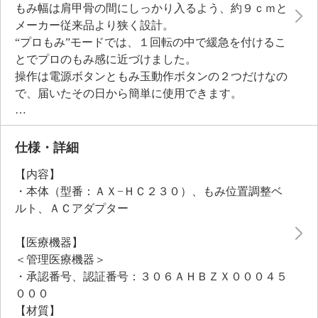
もみ幅は肩甲骨の間にしっかり入るよう、約９ｃｍと
メーカー従来品より狭く設計。
“プロもみ”モードでは、１回転の中で緩急を付けるこ
とでプロのもみ感に近づけました。
操作は電源ボタンともみ玉動作ボタンの２つだけなの
で、届いたその日から簡単に使用できます。
もみ玉動作は２種類で、肩甲骨周りにおすすめの“ゆ
らし”モードと、首肩や腰、脚におすすめの“はさ
み”モード。
仕様・詳細
付属の“もみ位置調整ベルト”を使えば、身体で挟むこ
【内容】
となく好きな位置でマッサージを堪能できます。
・本体（型番：ＡＸ−ＨＣ２３０）、もみ位置調整ベ
またベルトの裏面には滑り止め加工付き。
ルト、ＡＣアダプター
約１０分で自動停止するタイマー付きで、カバーは洗
えるので清潔に使えます。
【医療機器】
ソファやチェア、座椅子、または床に直接座ってな
＜管理医療機器＞
ど、さまざまな場所で使えるのも魅力。
・承認番号、認証番号：３０６ＡＨＢＺＸ０００４５
毎日のリラックスタイムに活躍してくれるアイテムで
０００
す。
【材質】
＜使用目的または効果＞