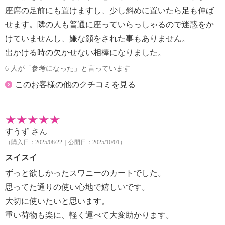
・取扱説明書
座席の足前にも置けますし、少し斜めに置いたら足も伸ば
・保証書
せます。隣の人も普通に座っていらっしゃるので迷惑をか
・ご注意ください
けていませんし、嫌な顔をされた事もありません。
【保証期間】
出かける時の欠かせない相棒になりました。
・１年間
【原産国（地）】
6 人が「参考になった」と言っています
・中国製
このお客様の他のクチコミを見る
すうず
さん
（購入日：2025/08/22｜公開日：2025/10/01）
スイスイ
ずっと欲しかったスワニーのカートでした。
思ってた通りの使い心地で嬉しいです。
大切に使いたいと思います。
重い荷物も楽に、軽く運べて大変助かります。