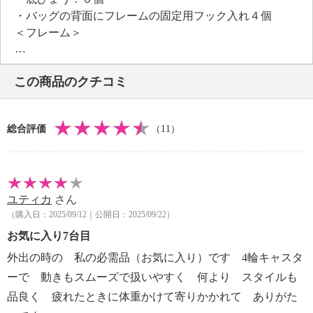
・バッグの背面にフレームの固定用フック入れ４個
＜フレーム＞
・伸縮式持ち手：１本
・キャスター：４輪
この商品のクチコミ
・背面フック：４個（固定フック、可動式フック各
２）
【素材】
総合評価
（11）
・外側：ポリエステル、合成皮革
・内側：ポリエステル
・フレーム、伸縮式持ち手：ＡＢＳ樹脂
・パイプ：アルミニウム
ユティカ
さん
・キャスター：ブタジエン
（購入日：2025/09/12｜公開日：2025/09/22）
【サイズ】
・本体（フレーム含む）：約縦５５ｃｍ×横３４ｃｍ×
お気に入り7台目
奥行２３ｃｍ
外出の時の 私の必需品（お気に入り）です 4輪キャスタ
・バッグ：約縦４６ｃｍ×横３４ｃｍ×マチ１８ｃｍ
ーで 動きもスムーズで扱いやすく 何より スタイルも
・ハンドル立ち上がり：約５ｃｍ
品良く 疲れたときに体重かけて寄りかかれて ありがた
・伸縮式持ち手高さ：約６５、７０、７５、８０、８