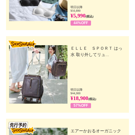
明日以降
¥10,890
¥5,990
(税込)
44%OFF
SHOP STAR VALUE
ＥＬＬＥ ＳＰＯＲＴ はっ
水 取り外してリュ...
明日以降
¥44,000
¥18,900
(税込)
57%OFF
先行SSV
エアーかおるオーガニック