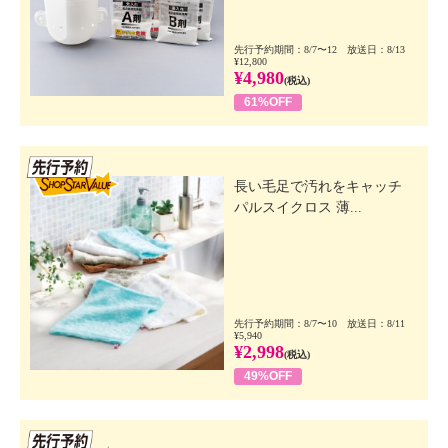
先行予約期間：8/7〜12 放送日：8/13
¥12,800
¥4,980
(税込)
61%OFF
先行SSV
長い毛足で汚れをキャッチ
パルスイクロス 薄...
先行予約期間：8/7〜10 放送日：8/11
¥5,940
¥2,998
(税込)
49%OFF
先行SSV