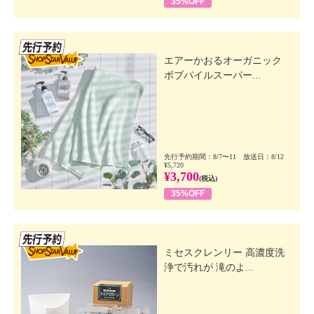
35%OFF
先行SSV
エアーかおるオーガニック
ボブパイルスーパー...
先行予約期間：8/7〜11 放送日：8/12
¥5,720
¥3,700
(税込)
35%OFF
先行SSV
ミセスクレンリー 高濃度洗
浄で汚れが 滝のよ...