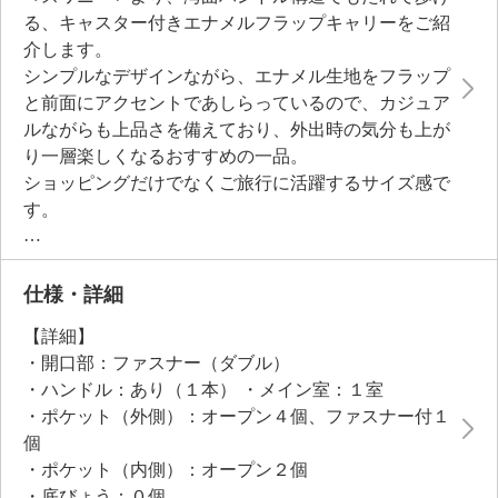
る、キャスター付きエナメルフラップキャリーをご紹
介します。
シンプルなデザインながら、エナメル生地をフラップ
と前面にアクセントであしらっているので、カジュア
ルながらも上品さを備えており、外出時の気分も上が
り一層楽しくなるおすすめの一品。
ショッピングだけでなくご旅行に活躍するサイズ感で
す。
側面のポケットはファスナーで拡張でき、ペットボト
ルや折り畳み傘などを収容しやすく、未使用時はファ
スナーを閉めればすっきりしたデザインに♪４輪キャ
仕様・詳細
スターは３６０度回転するので小回りがきき、方向転
【詳細】
換もスムーズ。
・開口部：ファスナー（ダブル）
ターンスイッチタイプの４輪ストッパー機能搭載で、
・ハンドル：あり（１本） ・メイン室：１室
キャリーが勝手に転がってしまうのを防ぎます。
・ポケット（外側）：オープン４個、ファスナー付１
１０ｋｇの荷物を約４９分の１の力で運ぶことができ
個
るのも魅力（第三者機関調べ）。
・ポケット（内側）：オープン２個
※使用環境により異なります。
・底びょう：０個