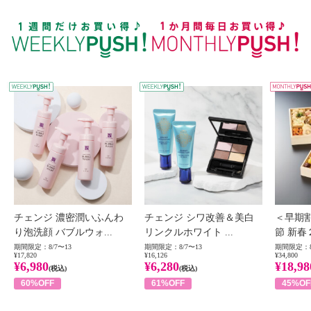
WEEKLY PUSH
W
チェンジ 濃密潤いふんわ
チェンジ シワ改善＆美白
＜早期
り泡洗顔 バブルウォ...
リンクルホワイト ...
節 新春
期間限定：8/7〜13
期間限定：8/7〜13
期間限定：8
¥17,820
¥16,126
¥34,800
¥6,980
¥6,280
¥18,98
(税込)
(税込)
60%OFF
61%OFF
45%OF