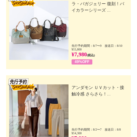
ラ・バガジェリー 復刻！バ
イカラーシリーズ ...
先行予約期間：8/7〜9 放送日：8/10
¥15,800
¥7,980
(税込)
49%OFF
先行SSV
アンダモン ＵＶカット・接
触冷感 さらさら！...
先行予約期間：8/2〜7 放送日：8/8
¥14,300