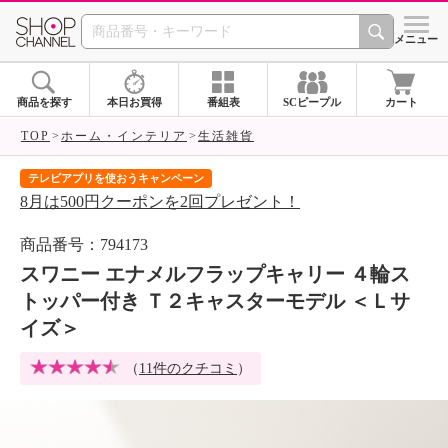
SHOP CHANNEL 
メニュー
商品を探す
本日お買得
番組表
SCピープル
カート
TOP
ホーム・インテリア
生活雑貨
テレビアプリを使おうキャンペーン
届
8月は500円クーポンを2回プレゼント！
ご
商品番号：794173
スワニー エナメルフラップキャリー ４輪ス
トッパー付き Ｔ２キャスターモデル ＜Ｌサ
イズ＞
（
11件のクチコミ
）