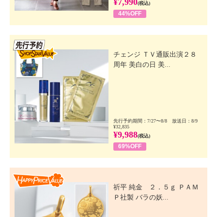
¥7,990
(税込)
44%OFF
先行SSV
チェンジ ＴＶ通販出演２８
周年 美白の日 美...
先行予約期間：7/27〜8/8 放送日：8/9
¥32,835
¥9,988
(税込)
69%OFF
Happy Price Value
祈平 純金 ２．５ｇ ＰＡＭ
Ｐ社製 バラの妖...