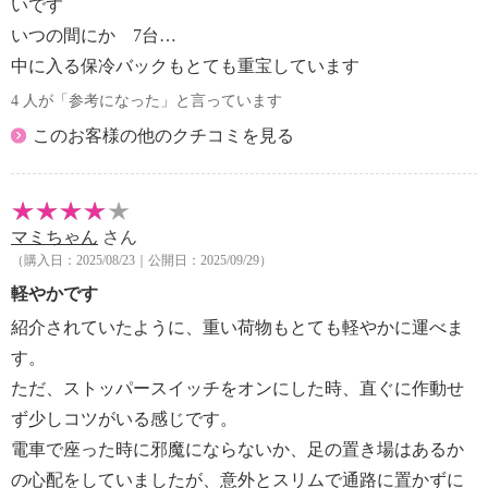
いです
５、９０ｃｍ
・キャスター：約径６ｃｍ
いつの間にか 7台…
・Ａ４サイズ：可
中に入る保冷バックもとても重宝しています
【重さ】
4 人が「参考になった」と言っています
・バッグ、フレーム：約２．４ｋｇ
このお客様の他のクチコミを見る
・バッグのみ：約６８０ｇ
【メンテナンス】
※詳細は取扱説明書等参照
【使用上の注意】
マミちゃん
さん
※詳細は取扱説明書等参照
（購入日：2025/08/23｜公開日：2025/09/29）
・歩行補助具として使わない。
軽やかです
【その他】
【容量】
紹介されていたように、重い荷物もとても軽やかに運べま
・約２３リットル
す。
【耐荷重】
ただ、ストッパースイッチをオンにした時、直ぐに作動せ
・伸縮式持ち手部分：１００ｋｇ
ず少しコツがいる感じです。
【最大積載量】
電車で座った時に邪魔にならないか、足の置き場はあるか
・１５ｋｇ
【同梱書類】
の心配をしていましたが、意外とスリムで通路に置かずに