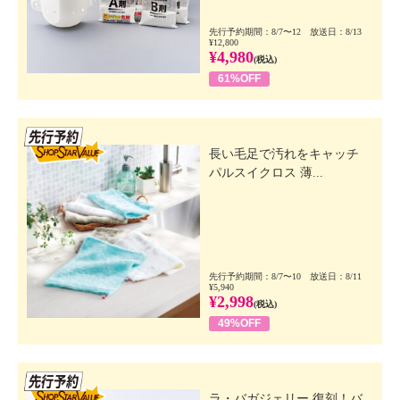
先行予約期間：8/7〜12 放送日：8/13
¥12,800
¥4,980
(税込)
61%OFF
先行SSV
長い毛足で汚れをキャッチ
パルスイクロス 薄...
先行予約期間：8/7〜10 放送日：8/11
¥5,940
¥2,998
(税込)
49%OFF
先行SSV
ラ・バガジェリー 復刻！バ