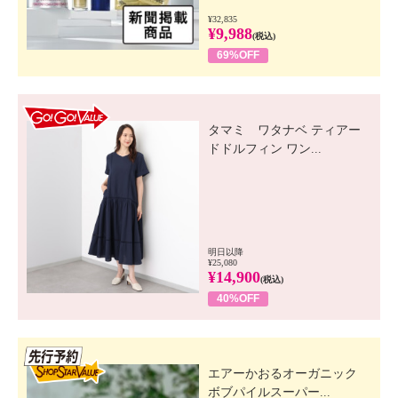
¥32,835
¥9,988
(税込)
69%OFF
GO! GO! VALUE
タマミ ワタナベ ティアー
ドドルフィン ワン...
明日以降
¥25,080
¥14,900
(税込)
40%OFF
先行SSV
エアーかおるオーガニック
ボブパイルスーパー...