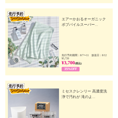
先行SSV
エアーかおるオーガニック
ボブパイルスーパー...
先行予約期間：8/7〜11 放送日：8/12
¥5,720
¥3,700
(税込)
35%OFF
先行SSV
ミセスクレンリー 高濃度洗
浄で汚れが 滝のよ...