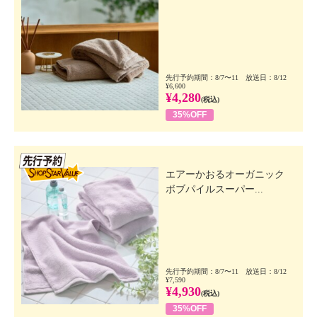
先行予約期間：8/7〜11 放送日：8/12
¥6,600
¥4,280
(税込)
35%OFF
先行SSV
エアーかおるオーガニック
ボブパイルスーパー...
先行予約期間：8/7〜11 放送日：8/12
¥7,590
¥4,930
(税込)
35%OFF