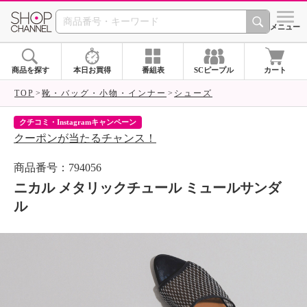
SHOP CHANNEL 
メニュー
商品を探す
本日お買得
番組表
SCピープル
カート
TOP
靴・バッグ・小物・インナー
シューズ
クチコミ・Instagramキャンペーン
ネ
クーポンが当たるチャンス！
ネ
商品番号：794056
ニカル メタリックチュール ミュールサンダ
ル