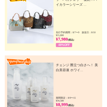
イカラーシリーズ ...
先行予約期間：8/7〜9 放送日：8/10
¥15,800
¥7,980
(税込)
49%OFF
Happy Price Value
チェンジ 際立つ白さへ！ 美
白美容液 ホワイ...
期間限定：8/9〜15
¥34,580
¥8,999
(税込)