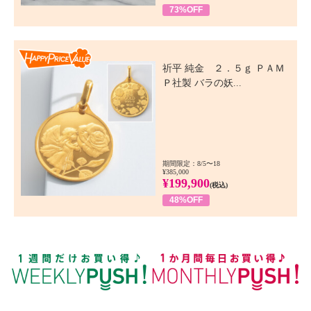
73%OFF
Happy Price Value
祈平 純金 ２．５ｇ ＰＡＭ
Ｐ社製 バラの妖...
期間限定：8/5〜18
¥385,000
¥199,900
(税込)
48%OFF