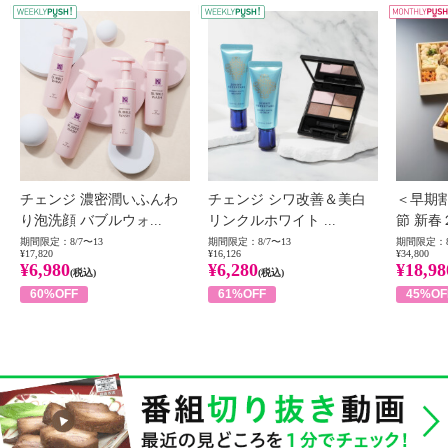
WEEKLY PUSH
W
チェンジ 濃密潤いふんわ
チェンジ シワ改善＆美白
＜早期
り泡洗顔 バブルウォ...
リンクルホワイト ...
節 新春
期間限定：8/7〜13
期間限定：8/7〜13
期間限定：8
¥17,820
¥16,126
¥34,800
¥6,980
¥6,280
¥18,98
(税込)
(税込)
60%OFF
61%OFF
45%OF