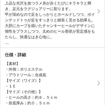
上品な光沢を放つラメ糸が歩くたびにキラキラと輝
き、足元をラグジュアリーに彩ります。
甲が深めなので足をしっかりとホールドしつつ、ポイ
ンテッドトゥが足をすっきりと細長く見せる効果も。
大胆にカーブを描いたチャンキーヒールがデザインに
個性をプラスしつつ、太めのヒール形状が安定感をも
たらし、快適なはき心地に。
さらに屈曲性に優れたラバーソールを使用することで
歩きやすさも確保しました。
仕様・詳細
【素材】
・外側：ポリエステル
・アウトソール：合成底
【サイズ（ワイズ）】
・１Ｅ
【サイズ（その他）】
・ヒールの高さ：約６．５ｃｍ
・前底厚み：約０．５ｃｍ