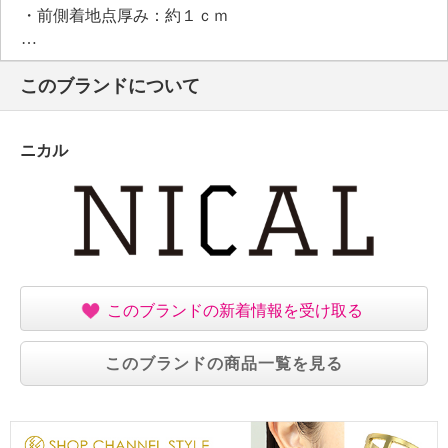
・前側着地点厚み：約１ｃｍ
・高低差：約５．５ｃｍ
【重さ】
このブランドについて
・片足約１７６ｇ（サイズにより多少の差異あり）
【個体差あり】
・個体差あり
ニカル
【原産国（地）】
・中国製
※ジャストサイズをお選びください。不安な方はワン
サイズ上をおすすめ
【目安サイズ】
このブランドの新着情報を受け取る
表記：Ｓ
対応サイズ：２２．０ｃｍ〜２２．５ｃｍ
このブランドの商品一覧を見る
表記：Ｍ
対応サイズ：２３．０ｃｍ〜２３．５ｃｍ