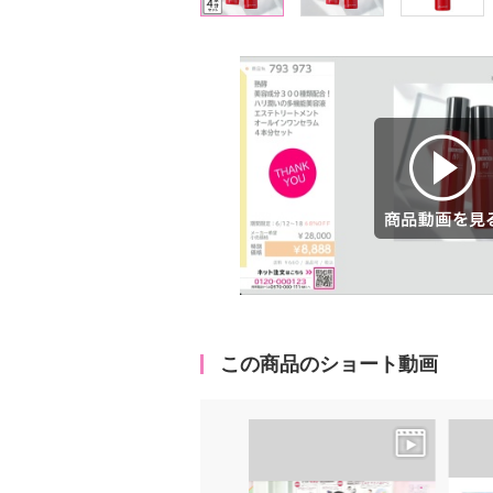
商品動画を見る
この商品のショート動画