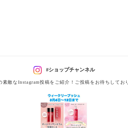
ーゲン、加水分解コラー
プラセンタエキス）発酵
分解エラスチン、ヒアル
ビン酸、ローヤルゼリー
ン、乳酸、グリシン、セ
アルガニアスピノサ芽細
潤いを与え、キメを整
ます。
す（※効能評価試験済
#ショップチャンネル
の素敵なInstagram投稿をご紹介！ご投稿をお待ちしてお
タール系色素不使用、紫
ールインワンセラム １