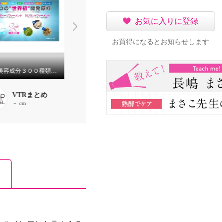
お気に入りに登録
お買得になるとお知らせします
熟酵 美容成分３００種類配合！ ハリ潤いの多機能美容液 エステトリートメント オールインワンセラム ４本分セット
熟酵 エステトリートメント オールインワンセラム
VTRまとめ
長嶋まさこ
番組切り
－ cm
－ cm
－ cm