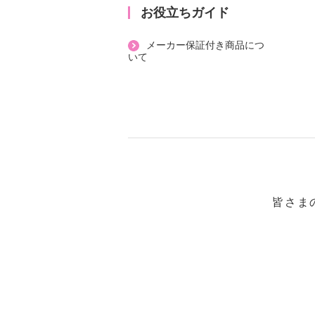
ン発酵液、コラーゲン、水溶性コラ
お役立ちガイド
ゲン、サッカロミセス／（黒砂糖／
メーカー保証付き商品につ
液、水溶性プロテオグリカン、加水
いて
ロン酸Ｎａ、アルブチン、アスコル
エキス、ツボクサエキス、フラーレ
リン、リンゴ果実培養細胞エキス、
胞エキス）し、お肌にハリ、ツヤ、
え、お肌をひきしめ、肌荒れを防ぎ
乾燥による小ジワを目立たなくしま
み）。
＜配合／無配合表示＞
皆さま
合成香料不使用、ノンアルコール、
外線吸収剤不使用
＜熟酵 エステトリートメント オ
５０ｍｌ＞
【原産国（地）】