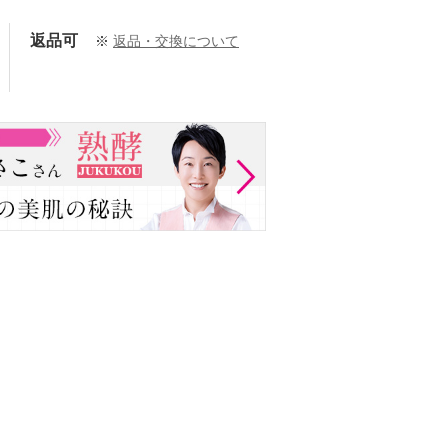
返品可
※
返品・交換について
熟酵 美容成分３００種類配合！ ハリ潤いの多機能美容液 エステトリートメント オールインワンセラム ４本分セット
熟酵 美容成分３００種類配合！ ハリ潤いの多機能美容液 エステトリートメント オールインワンセラム ４本分セット
抜き
VTRまとめ
－ cm