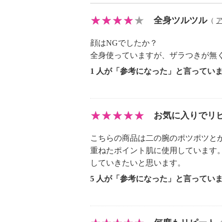
＜リニューアル情報（２０２５年５
美容成分にこだわり、２代目として
全身ツルツル
（
新たにイザヨイバラエキス（整肌、
顔はNGでしたか？
した。
全身使っていますが、ザラつきが無
従来品と比べ、下記を１．５倍増量
1 人が「参考になった」と言ってい
プラチナムコロイドＮＭＮ（水、フ
コチンアミドモノヌクレオチド、炭
ーゲン、白金／潤い、ハリ）。
９種のヒアルロン酸ヴェール（ヒア
お気に入りでリ
アセチルヒアルロン酸Ｎａ、ヒアル
こちらの商品は二の腕のポツポツと
メチルシラノール、ヒアロヴェール
重ねたポイント肌に使用しています
シプロピルトリモニウム）、ヒアル
していきたいと思います。
ａ／ハリ）。
１６種の発酵成分（乳酸桿菌／ハイ
5 人が「参考になった」と言ってい
カロミセス／デイリリー花発酵液、
液、シゾサッカロミセス／イチジク
ブドウ果汁発酵液、乳酸桿菌／セイ