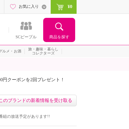
¥0
お気に入り
商品を探す
SCピープル
旅・趣味・暮らし
グルメ・お酒
コレクターズ
00円クーポンを2回プレゼント！
届いて当たる！サプライズ
このブランドの新着情報を受け取る
ドの番組の放送予定があります!!