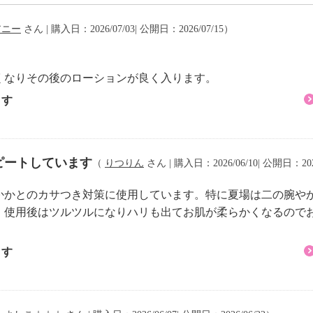
月〜）＞
リニューアル。
アニー
さん | 購入日：2026/07/03| 公開日：2026/07/15）
ハリ、キメ）を配合しま
くなりその後のローションが良く入ります。
しました。
ます
ェノキシエタノール、ニ
酸水素Ｎａ、水溶性コラ
ルロン酸Ｎａ（３種）、
ピートしています
（
りつりん
さん | 購入日：2026/06/10| 公開日：202
ロン酸、ヒアルロン酸ジ
かかとのカサつき対策に使用しています。特に夏場は二の腕や
（ヒアルロン酸ヒドロキ
。使用後はツルツルになりハリも出てお肌が柔らかくなるので
ロン酸クロスポリマーＮ
ビスカス花発酵液、サッ
ます
乳酸桿菌／ハス種子発酵
果実発酵液、乳酸桿菌／
ヨウナシ果汁発酵液、ア