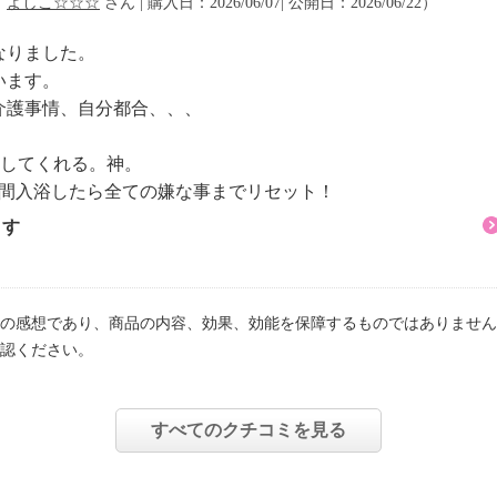
（
よしこ☆☆☆
さん | 購入日：2026/06/07| 公開日：2026/06/22）
、乳酸桿菌／ローヤルゼ
ーブ葉発酵エキス、アス
なりました。
います。
カロミセス／コメヌカ発
介護事情、自分都合、、、
ムギ種子発酵液、サッカ
、乳酸桿菌／マテチャ葉
にしてくれる。神。
／プラセンタエキス）発
時間入浴したら全ての嫌な事までリセット！
発酵液／潤い、ハリ、肌
ます
を補い保つ ）。
イ（カオリン）、水溶性
ピンヅストリホリアツス
の感想であり、商品の内容、効果、効能を保障するものではありません
認ください。
すべてのクチコミを見る