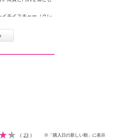
レイモイスチャー（クレ
）、プレミアムシリカ＆
カ、硫酸Ｍｇ、塩化Ｎ
る
え、キメを整え、お肌を
ザヨイバラエキス、お肌
チナムコロイドＮＭＮ
チド、炭酸水素Ｎａ、水
だわりの美容成分を９
した。
スクラブ＆ウォッシュ
５倍サイズ】
があり、その２．５倍サ
（
23
）
※「購入日の新しい順」に表示