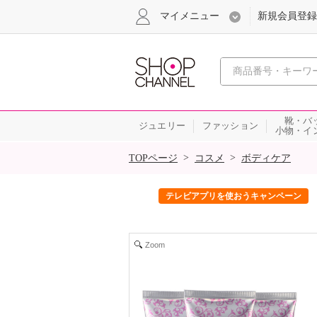
マイメニュー
新規会員登録
心おどる、瞬
靴・バ
ジュエリー
ファッション
小物・イ
SALE
>
>
TOPページ
コスメ
ボディケア
ック！
テレビアプリを使おうキャンペーン
Zoom