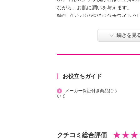
ながら、お肌に潤いを与えます。
独自ブレンドの洗浄成分ホワイトク
イ（カオリン）、水溶性コラーゲン
エプソムマリンスクラブ（含水シリ
続きを見
ａ）を配合、お肌に潤い、ハリを与
引き締め、なめらかにします。
お肌を整え、ハリ、キメを与えるイ
に潤い、ハリを与える独自原料プラ
（水、ニコチンアミドモノヌクレオ
お役立ちガイド
溶性コラーゲン、白金）といったこ
メーカー保証付き商品につ
９％（水、洗浄成分含む）配合しま
いて
爽やかなアイスシトラスの香り。
【トリートメント美バディ リッチ
（ボディ用スクラブ洗浄料）・２．
メーカーでは１００ｇサイズの販売
クチコミ総合評価
イズ（２５０ｇ）。