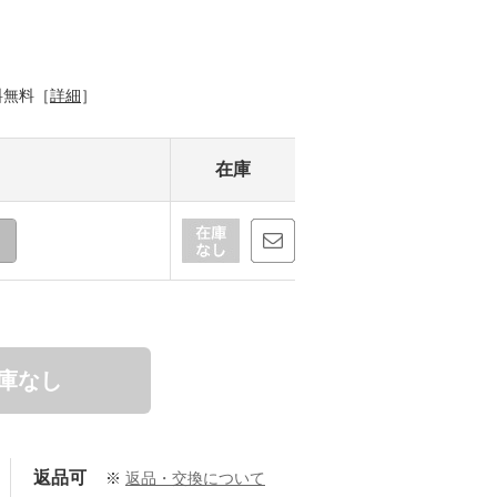
料無料［
詳細
］
在庫
庫なし
返品可
※
返品・交換について