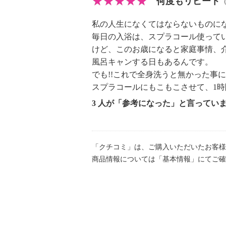
何度もリピート
スペルギルス／クリ渋皮発酵エキス
リー発酵液、ガラクトミセス／オリ
私の人生になくてはならないものに
毎日の入浴は、スプラコール使って
ペルギルス／コメ発酵エキス、サッ
けど、このお歳になると家庭事情、
酵液エキス、サッカロミセス／ハト
風呂キャンする日もあるんです。
ロミセス／オオムギ種子発酵エキス
でも!!これで全身洗うと無かった事
発酵液、サッカロミセス／（黒砂糖
スプラコールにもこもこさせて、1
酵液、グルコノバクター／ハチミツ
3 人が「参考になった」と言ってい
柔軟、なめらか、皮膚の水分、油分
ホワイトクレイモイスチャー（クレ
コラーゲン／潤い、ハリ、キメ）。
ナチュラルクレンジングナッツ（サ
「クチコミ」は、ご購入いただいたお客様
商品情報については「基本情報」にてご確
果実エキス／ハリ、潤い、洗浄）。
＜配合／無配合表示＞
タール系色素不使用
【原産国（地）】