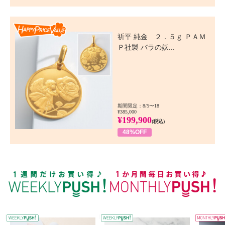
Happy Price Value
祈平 純金 ２．５ｇ ＰＡＭ
Ｐ社製 バラの妖...
期間限定：8/5〜18
¥385,000
¥199,900
(税込)
48%OFF
WEEKLY PUSH
W