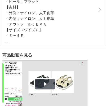
・ヒール：フラット
ザインになっています♪
【素材】
・外側：ナイロン、人工皮革
・内側：ナイロン、人工皮革
・アウトソール：ＥＶＡ
【サイズ（ワイズ）】
・Ｅ〜４Ｅ
【サイズ（その他）】
・ヒールの高さ：約４ｃｍ
※インソール含まず
商品動画を見る
【重さ】
・片足約２００ｇ（サイズにより多少差異あり）
【メンテナンス】
※詳細は取扱説明書参照
【使用上の注意】
※詳細は取扱説明書参照
Play
・本品は治療用ではないので、使用目的外の使用はし
ない
Video
・次の方は医師に相談の上、使用する