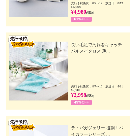
先行予約期間：8/7〜12 放送日：8/13
¥12,800
¥4,980
(税込)
61%OFF
先行SSV
長い毛足で汚れをキャッチ
パルスイクロス 薄...
先行予約期間：8/7〜10 放送日：8/11
¥5,940
¥2,998
(税込)
49%OFF
先行SSV
ラ・バガジェリー 復刻！バ
イカラーシリーズ ...