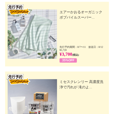
先行SSV
エアーかおるオーガニック
ボブパイルスーパー...
先行予約期間：8/7〜11 放送日：8/12
¥5,720
¥3,700
(税込)
35%OFF
先行SSV
ミセスクレンリー 高濃度洗
浄で汚れが 滝のよ...