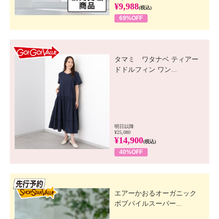
¥9,988
(税込)
69%OFF
GO! GO! VALUE
タマミ ワタナベ ティアー
ドドルフィン ワン...
明日以降
¥25,080
¥14,900
(税込)
40%OFF
先行SSV
エアーかおるオーガニック
ボブパイルスーパー...