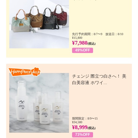
先行予約期間：8/7〜9 放送日：8/10
¥15,800
¥7,980
(税込)
49%OFF
Happy Price Value
チェンジ 際立つ白さへ！ 美
白美容液 ホワイ...
期間限定：8/9〜15
¥34,580
¥8,999
(税込)
73%OFF