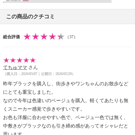
・血行障害や糖尿病等から神経障害を起こされ、痛
みを感じにくくなっている方
この商品のクチコミ
・足に障害をお持ちの方や治療中の方
・腰椎椎間板ヘルニア、慢性腰痛等の腰に障害をお
持ちの方や治療中の方
総合評価
（37）
・製品が触れる部分に、傷、腫れもの、湿疹等の異
常がある方
【その他】
【同梱書類】
てちゅママ
さん
・取扱説明書
（購入日：2026/05/07｜公開日：2026/05/29）
【原産国（地）】
昨年ブラックを購入し、街歩きやワンちゃんのお散歩など
・中国製
にとても重宝しました。
【目安サイズ】
なので今年は色違いのベージュを購入。軽くてあたりも無
表記：Ｓ
くスニーカー感覚で歩きやすいです。
対応サイズ：２２．０ｃｍ〜２２．５ｃｍ
お色も洋服に合わせやすい色で、ベージュ一色では無く、
中敷きがプラックなのも引き締め感があってオシャレだと
表記：Ｍ
思います。
対応サイズ：２３．０ｃｍ〜２３．５ｃｍ