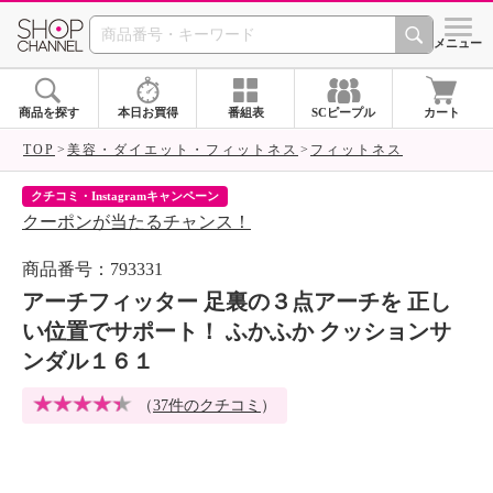
SHOP CHANNEL 
メニュー
商品を探す
本日お買得
番組表
SCピープル
カート
TOP
美容・ダイエット・フィットネス
フィットネス
クチコミ・Instagramキャンペーン
ネ
クーポンが当たるチャンス！
ネ
商品番号：793331
アーチフィッター 足裏の３点アーチを 正し
い位置でサポート！ ふかふか クッションサ
ンダル１６１
（
37件のクチコミ
）