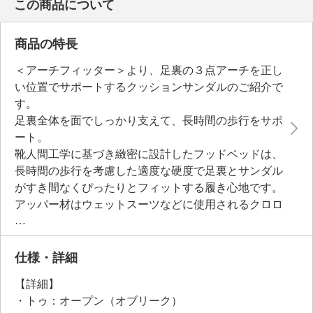
この商品について
商品の特長
＜アーチフィッター＞より、足裏の３点アーチを正し
い位置でサポートするクッションサンダルのご紹介で
す。
足裏全体を面でしっかり支えて、長時間の歩行をサポ
ート。
靴人間工学に基づき緻密に設計したフッドベッドは、
長時間の歩行を考慮した適度な硬度で足裏とサンダル
がすき間なくぴったりとフィットする履き心地です。
アッパー材はウェットスーツなどに使用されるクロロ
プレンゴムを採用。
素材特性である伸縮性、クッション性などを活かし、
肌あたりもやわらかです。
仕様・詳細
肌の露出をおさえ、足全体をやさしく包み込み、甲部
【詳細】
のシューレースでお客様の足にあわせて調整可能。
・トゥ：オープン（オブリーク）
サイドをオープンにすることで、ぬけ感をもたせたデ