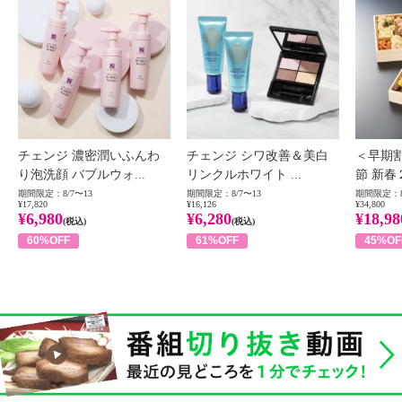
チェンジ 濃密潤いふんわ
チェンジ シワ改善＆美白
＜早期
り泡洗顔 バブルウォ...
リンクルホワイト ...
節 新春
期間限定：8/7〜13
期間限定：8/7〜13
期間限定：8
¥17,820
¥16,126
¥34,800
¥6,980
¥6,280
¥18,98
(税込)
(税込)
60%OFF
61%OFF
45%OF