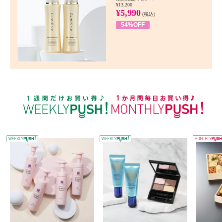
¥13,200
¥5,990
(税込)
54%OFF
WEEKLY PUSH
W