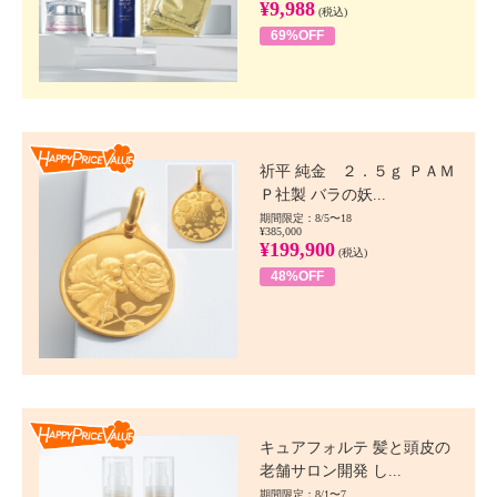
¥9,988
(税込)
69%OFF
Happy Price value
祈平 純金 ２．５ｇ ＰＡＭ
Ｐ社製 バラの妖...
期間限定：8/5〜18
¥385,000
¥199,900
(税込)
48%OFF
Happy Price value
キュアフォルテ 髪と頭皮の
老舗サロン開発 し...
期間限定：8/1〜7