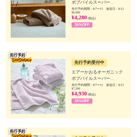
ボブパイルスーパー...
先行予約期間：8/7〜11 放送日：8/12
¥6,600
¥4,280
(税込)
35%OFF
SSV先行
先行予約受付中
エアーかおるオーガニック
ボブパイルスーパー...
先行予約期間：8/7〜11 放送日：8/12
¥7,590
¥4,930
(税込)
35%OFF
SSV先行