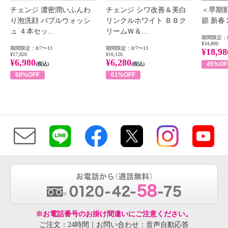
チェンジ 濃密潤いふんわ
チェンジ シワ改善＆美白
＜早期
り泡洗顔 バブルウォッシ
リンクルホワイト ＢＢク
節 新
ュ ４本セッ...
リームＷ＆...
期間限定：8
¥34,800
期間限定：8/7〜13
期間限定：8/7〜13
¥18,98
¥17,820
¥16,126
¥6,980
¥6,280
45%OF
(税込)
(税込)
60%OFF
61%OFF
※お電話番号のお掛け間違いにご注意ください。
ご注文：24時間｜お問い合わせ：音声自動応答