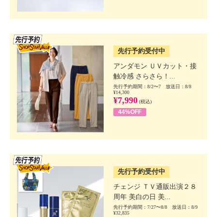
SSV先行
先行予約受付中
アンダモン ＵＶカット・接
触冷感 さらさら！...
先行予約期間：8/2〜7 放送日：8/8
¥14,300
¥7,990
(税込)
44%OFF
SSV先行
先行予約受付中
チェンジ ＴＶ通販出演２８
周年 美白の日 美...
先行予約期間：7/27〜8/8 放送日：8/9
¥32,835