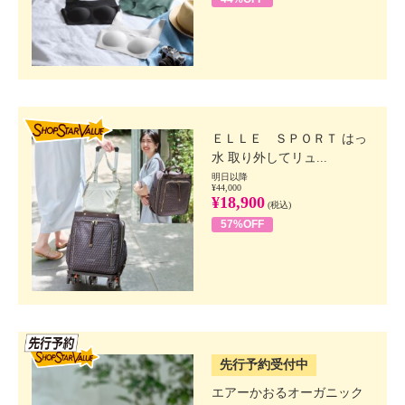
SHOP STAR VALUE
ＥＬＬＥ ＳＰＯＲＴ はっ
水 取り外してリュ...
明日以降
¥44,000
¥18,900
(税込)
57%OFF
SSV先行
先行予約受付中
エアーかおるオーガニック