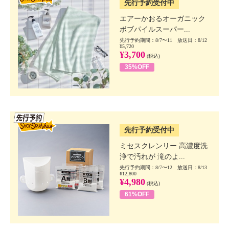
先行予約受付中
エアーかおるオーガニック
ボブパイルスーパー...
先行予約期間：8/7〜11 放送日：8/12
¥5,720
¥3,700
(税込)
35%OFF
SSV先行
先行予約受付中
ミセスクレンリー 高濃度洗
浄で汚れが 滝のよ...
先行予約期間：8/7〜12 放送日：8/13
¥12,800
¥4,980
(税込)
61%OFF