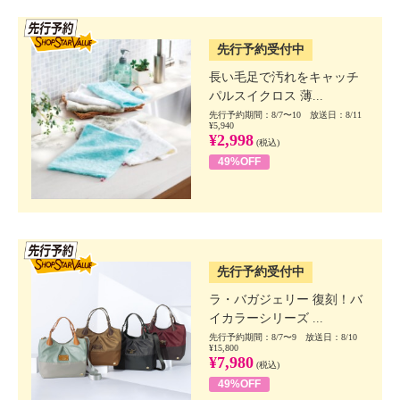
SSV先行
先行予約受付中
長い毛足で汚れをキャッチ
パルスイクロス 薄...
先行予約期間：8/7〜10 放送日：8/11
¥5,940
¥2,998
(税込)
49%OFF
SSV先行
先行予約受付中
ラ・バガジェリー 復刻！バ
イカラーシリーズ ...
先行予約期間：8/7〜9 放送日：8/10
¥15,800
¥7,980
(税込)
49%OFF