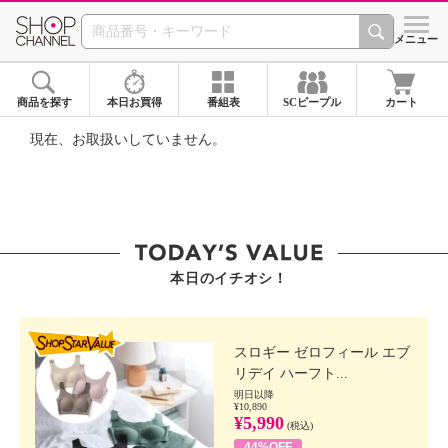
SHOP CHANNEL ショ
メニュー
商品を探す
本日お買得
番組表
SCピープル
カート
現在、お取扱いしていません。
本日のイチオシ！
SHOP STAR VALUE
スロギー ゼロフィール エブ
リデイ ハーフト...
明日以降
¥10,890
¥5,990
(税込)
44%OFF